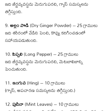
ఇది జీర్ణవ్యవస్థను మెరుగుపరచి, గ్యాస్ సమస్యలను
తగ్గిస్తుంది.
9.
అల్లం పొడి
(Dry Ginger Powder) – 25 గ్రాములు
ఇది శరీరంలో వేడిని పెంచి, కొవ్వు కరిగించడంలో
సహాయపడుతుంది.
10.
పిప్పలి
(Long Pepper) – 25 గ్రాములు
ఇది జీర్ణవ్యవస్థను మెరుగుపరచి, మెటబాలిజాన్ని
పెంచుతుంది.
11.
ఇంగువ
(Hing) – 10 గ్రాములు
(గ్యాస్, అపచారణ సమస్యలను తగ్గిస్తుంది.)
12.
పుదీనా
(Mint Leaves) – 10 గ్రాములు