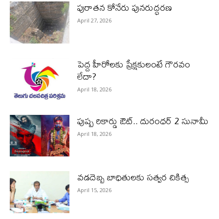
పురాత‌న కోనేరు పున‌రుద్ధ‌ర‌ణ
April 27, 2026
పెద్ద హీరోల‌కు ప్రేక్ష‌కులంటే గౌర‌వం
లేదా?
April 18, 2026
పుష్ప రికార్డు ఔట్‌.. దురంధ‌ర్ 2 సునామీ
April 18, 2026
వడదెబ్బ బాధితులకు సత్వర చికిత్స
April 15, 2026