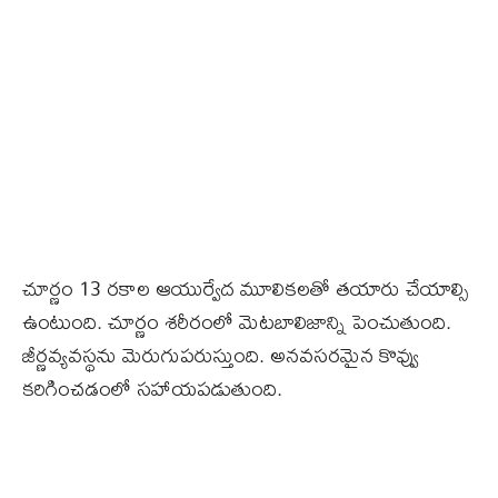
చూర్ణం 13 రకాల ఆయుర్వేద మూలికలతో తయారు చేయాల్సి
ఉంటుంది. చూర్ణం శరీరంలో మెటబాలిజాన్ని పెంచుతుంది.
జీర్ణవ్యవస్థను మెరుగుపరుస్తుంది. అనవసరమైన కొవ్వు
కరిగించడంలో సహాయపడుతుంది.