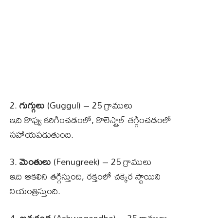
2.
గుగ్గులు
(Guggul) – 25 గ్రాములు
ఇది కొవ్వు కరిగించడంలో, కొలెస్ట్రాల్ తగ్గించడంలో
సహాయపడుతుంది.
3.
మెంతులు
(Fenugreek) – 25 గ్రాములు
ఇది ఆకలిని తగ్గిస్తుంది, రక్తంలో చక్కెర స్థాయిని
నియంత్రిస్తుంది.