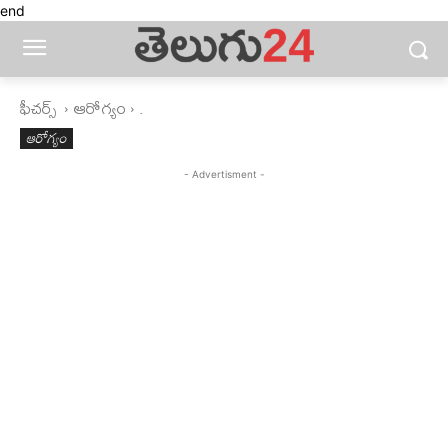
end
ఫీచ‌ర్స్ ‌
ఆరోగ్యం
.
ఆరోగ్యం
- Advertisment -