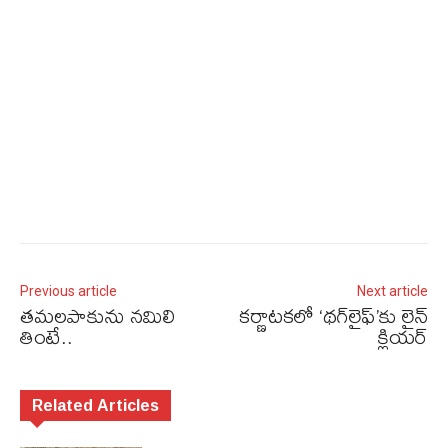
Previous article
Next article
త‌మ‌ల‌పాకును న‌మిలి
కర్ణాటకలో ‘థగ్​లైఫ్​’కు లైన్​
తింటే..
క్లియర్​
Related Articles