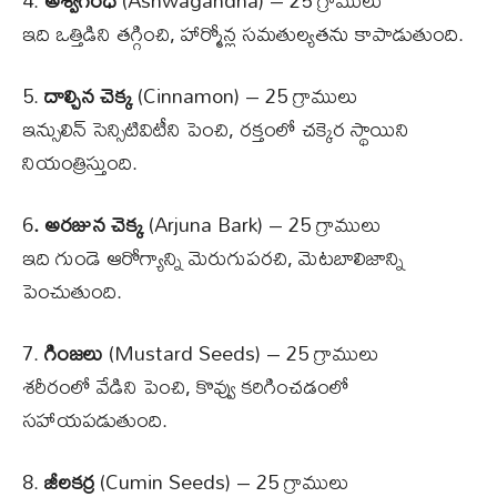
4.
అశ్వగంధ
(Ashwagandha) – 25 గ్రాములు
ఇది ఒత్తిడిని తగ్గించి, హార్మోన్ల సమతుల్యతను కాపాడుతుంది.
5.
దాల్చిన చెక్క
(Cinnamon) – 25 గ్రాములు
ఇన్సులిన్ సెన్సిటివిటీని పెంచి, రక్తంలో చక్కెర స్థాయిని
నియంత్రిస్తుంది.
6
. అరజున చెక్క
(Arjuna Bark) – 25 గ్రాములు
ఇది గుండె ఆరోగ్యాన్ని మెరుగుపరచి, మెటబాలిజాన్ని
పెంచుతుంది.
7.
గింజలు
(Mustard Seeds) – 25 గ్రాములు
శరీరంలో వేడిని పెంచి, కొవ్వు కరిగించడంలో
సహాయపడుతుంది.
8.
జీలకర్ర
(Cumin Seeds) – 25 గ్రాములు