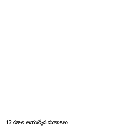
13 రకాల ఆయుర్వేద మూలికలు