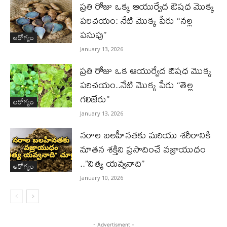
ప్రతి రోజు ఒక్క ఆయుర్వేద ఔషధ మొక్క
పరిచయం: నేటి మొక్క పేరు “నల్ల
పసుపు”
ఆరోగ్యం
January 13, 2026
ప్రతి రోజు ఒక ఆయుర్వేద ఔషధ మొక్క
పరిచయం..నేటి మొక్క పేరు “తెల్ల
గలిజేరు”
ఆరోగ్యం
January 13, 2026
నరాల బలహీనతకు మరియు శరీరానికి
నూతన శక్తిని ప్రసాదించే వజ్రాయుధం
..”నిత్య యవ్వనాది”
ఆరోగ్యం
January 10, 2026
- Advertisment -