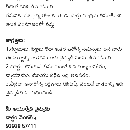
నీటిలో కలిపి తీసుకోవాలి.
గమనిక: చూర్ణాన్ని రోజుకు రెండు సార్లు మాత్రమే తీసుకోవాలి.
అధిక పరిమాణంలో వద్దు.
జాగ్రత్తలు:
1.గర్భిణులు, పిల్లలు లేదా ఇతర ఆరోగ్య సమస్యలు ఉన్నవారు
ఈ చూర్ణాన్ని వాడకముందు వైద్యుడి సలహా తీసుకోవాలి.
2.చూర్ణం తీసుకునే సమయంలో సమతుల్య ఆహారం,
వ్యాయామం, మరియు సరైన నిద్ర అవసరం.
3.ఏదైనా అనారోగ్య లక్షణాలు కనిపిస్తే, వెంటనే వాడకాన్ని ఆపి
వైద్యుడిని సంప్రదించండి.
మీ ఆయుర్వేద వైద్యుడు
డాక్టర్​ వెంకటేష్​
93928 57411