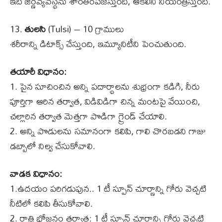
ఇది జీర్ణవ్యవస్థను శాంతింపజేస్తుంది, ఆకలిని నియంత్రిస్తుంది.
13.
తులసి
(Tulsi) – 10 గ్రాములు
శరీరాన్ని డిటాక్స్ చేస్తుంది, ఇమ్యూనిటీని పెంచుతుంది.
తయారీ విధానం:
1. పైన సూచించిన అన్ని పదార్థాలను శుభ్రంగా కడిగి, నీరు
పూర్తిగా ఆరిన తర్వాత, విడివిడిగా చిన్న మంటపై వేయించి,
చల్లారిన తర్వాత మెత్తగా పొడిగా గ్రైండ్ చేయాలి.
2. అన్ని పొడులను సమానంగా కలిపి, గాలి చొరబడని గాజు
డబ్బాలో నిల్వ చేసుకోవాలి.
వాడక విధానం:
1.ఉదయం పరిగడుపున.. 1 టీ స్పూన్ చూర్ణాన్ని గోరు వెచ్చటి
నీటిలో కలిపి తీసుకోవాలి.
2. రాత్రి భోజనం తర్వాత: 1 టీ స్పూన్ చూర్ణాన్ని గోరు వెచ్చటి