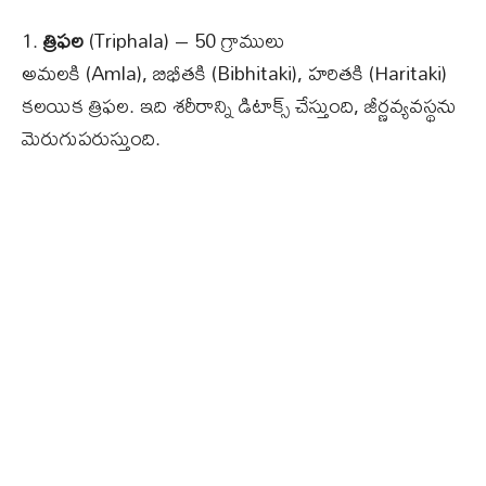
1.
త్రిఫల
(Triphala) – 50 గ్రాములు
అమలకి (Amla), బిభీతకి (Bibhitaki), హరితకి (Haritaki)
కలయిక త్రిఫల. ఇది శరీరాన్ని డిటాక్స్ చేస్తుంది, జీర్ణవ్యవస్థను
మెరుగుపరుస్తుంది.