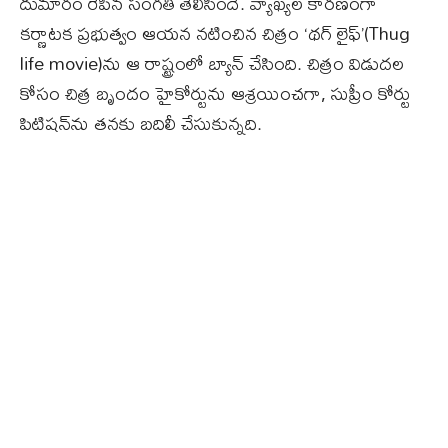
దుమారం రేపిన సంగతి తెలిసిందే. వ్యాఖ్యల కారణంగా
కర్ణాటక ప్రభుత్వం ఆయన నటించిన చిత్రం ‘థగ్ లైఫ్’(Thug
life movie)ను ఆ రాష్ట్రంలో బ్యాన్ చేసింది. చిత్రం విడుదల
కోసం చిత్ర బృందం హైకోర్టును ఆశ్రయించగా, సుప్రీం కోర్టు
పిటిషన్‌ను తనకు బదిలీ చేసుకున్నది.