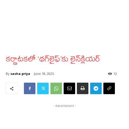
కర్ణాటకలో ‘థగ్​లైఫ్​’కు లైన్​క్లియర్​
By
sasha priya
June 18, 2025
12
- Advertisment -