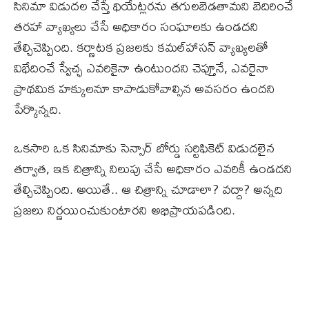
సినిమా విడుదల చేస్తే థియేట్లరను తగులబెడతామని బెదిరించే
తరహా వ్యాఖ్యలు చేసే అధికారం సంఘాలకు ఉండదని
తేల్చిచెప్పింది. కర్ణాటక ప్రజలకు కమల్‌హాసన్ వ్యాఖ్యలతో
విభేదించే స్వేచ్ఛ ఎవరికైనా ఉంటుందని చెప్తూనే, ఎవరైనా
ప్రాథమిక హక్కులనూ కాపాడుకోవాల్సిన అవసరం ఉందని
పేర్కొన్నది.
ఒకసారి ఒక సినిమాకు సెన్సార్ బోర్డు సర్టిఫికెట్ విడుదలైన
తర్వాత, ఇక చిత్రాన్ని నిలుపు చేసే అధికారం ఎవరికీ ఉండదని
తేల్చిచెప్పింది. అయితే.. ఆ చిత్రాన్ని చూడాలా? వద్దా? అన్నది
ప్రజలు నిర్ణయించుకుంటారని అభిప్రాయపడింది.