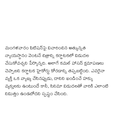
మంగళవారం పిటిషన్‌పై విచారించిన అత్యున్నత
న్యాయస్థానం వెంటనే చిత్రాన్ని కర్ణాటకలో విడుదల
చేసుకోవచ్చని పేర్కొన్నది. అలాగే కమల్​ హాసన్​ క్షమాపణలు
చెప్పాలని కర్ణాటక హైకోర్టు కోరడాన్ని తప్పబట్టింది. ఎవరైనా
వ్యక్తి ఒక వ్యాఖ్య చేసినప్పుడు, దానిని ఖండించే హక్కు
వ్యక్తులకు ఉంటుందే కానీ, సినిమా విడుదలతో వారికి ఎలాంటి
నిమిత్తం ఉండబోదని స్పష్టం చేసింది.