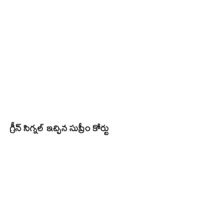
గ్రీన్​ సిగ్నల్​ ఇచ్చిన సుప్రీం కోర్టు