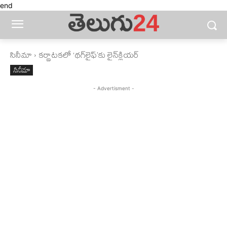
end
సినీమా
కర్ణాటకలో ‘థగ్​లైఫ్​’కు లైన్​క్లియర్​
సినీమా
- Advertisment -