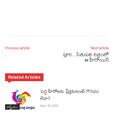
Previous article
Next article
.
పూరి.. సేతుపతి చిత్రంలో
ఆ హీరోయిన్​
Related Articles
పెద్ద హీరోల‌కు ప్రేక్ష‌కులంటే గౌర‌వం
లేదా?
రాష్ట్రీయం
April 18, 2026