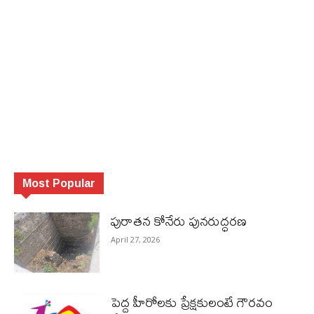
Most Popular
పురాత‌న కోనేరు పున‌రుద్ధ‌ర‌ణ
April 27, 2026
పెద్ద హీరోల‌కు ప్రేక్ష‌కులంటే గౌర‌వం