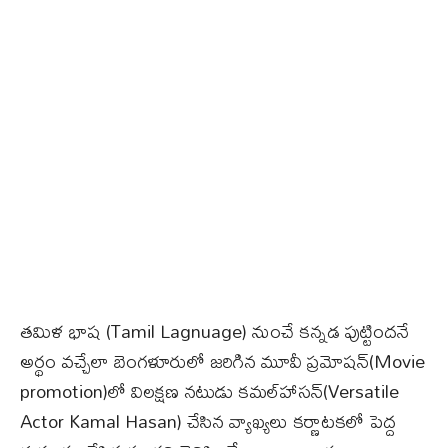
తమిళ భాష (Tamil Lagnuage) నుంచే కన్నడ పుట్టిందనే
అర్థం వచ్చేలా బెంగళూరులో జరిగిన మూవీ ప్రమోషన్(Movie
promotion)​లో విలక్షణ​ నటుడు కమల్‌హాసన్(Versatile
Actor Kamal Hasan) చేసిన వ్యాఖ్యలు కర్ణాటకలో పెద్ద