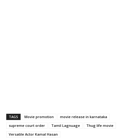
TAGS
Movie promotion
movie release in karnataka
supreme court order
Tamil Lagnuage
Thug life movie
Versatile Actor Kamal Hasan