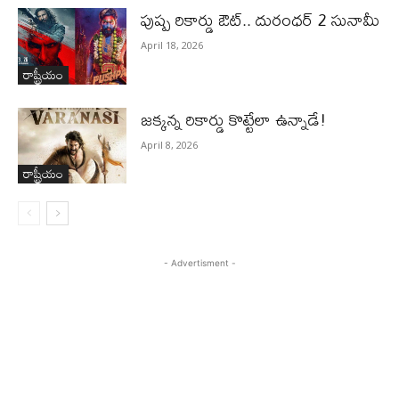
పుష్ప రికార్డు ఔట్‌.. దురంధ‌ర్ 2 సునామీ
April 18, 2026
రాష్ట్రీయం
జ‌క్క‌న్న రికార్డు కొట్టేలా ఉన్నాడే!
April 8, 2026
రాష్ట్రీయం
- Advertisment -