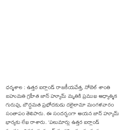
ధర్మశాల : ఉత్తర ఐర్లాండ్‌ రాజకీయవేత్త, నోబెల్ శాంతి
బహుమతి గ్రహీత జాన్ హ్యూమ్ మృతికి ప్రముఖ ఆధ్యాత్మిక
గురువు, బౌద్ధమత ప్రభోదకుడు దలైలామా మంగళవారం
సంతాపం తెలిపారు. ఈ సందర్భంగా ఆయన జాన్ హ్యూమ్
భార్యకు లేఖ రాశారు. ‘పలుమార్లు ఉత్తర ఐర్లాండ్‌