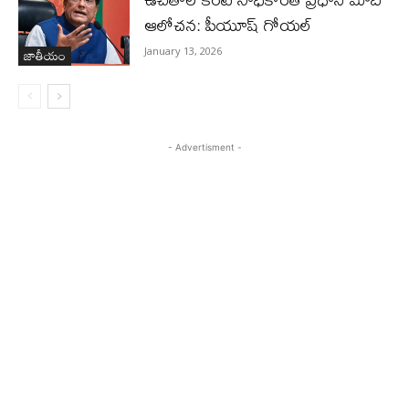
ఆలోచన: పీయూష్ గోయల్
జాతీయం
January 13, 2026
- Advertisment -