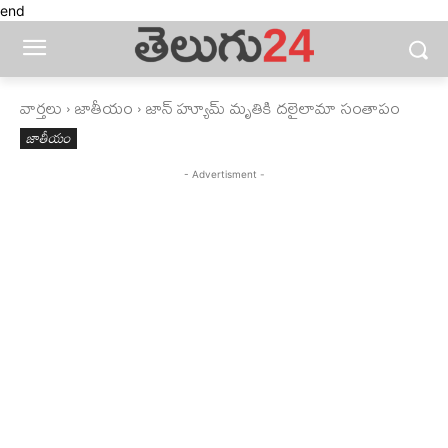
end
వార్తలు
జాతీయం
జాన్‌ హ్యూమ్‌ మృతికి దలైలామా సంతాపం
జాతీయం
- Advertisment -