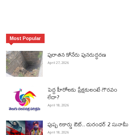
Most Popular
పురాత‌న కోనేరు పున‌రుద్ధ‌ర‌ణ
April 27, 2026
పెద్ద హీరోల‌కు ప్రేక్ష‌కులంటే గౌర‌వం
లేదా?
April 18, 2026
పుష్ప రికార్డు ఔట్‌.. దురంధ‌ర్ 2 సునామీ
April 18, 2026