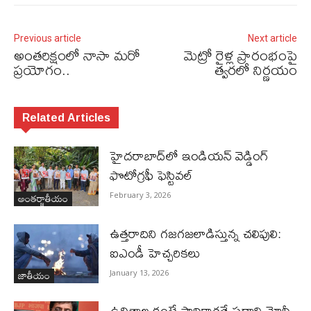
Previous article
Next article
అంతరిక్షంలో నాసా మరో
మెట్రో రైళ్ల ప్రారంభంపై
ప్రయోగం..
త్వరలో నిర్ణయం
Related Articles
హైదరాబాద్‌లో ఇండియన్ వెడ్డింగ్
ఫొటోగ్రఫీ ఫెస్టివల్
అంతర్జాతీయం
February 3, 2026
ఉత్తరాదిని గజగజలాడిస్తున్న చలిపులి:
ఐఎండీ హెచ్చరికలు
జాతీయం
January 13, 2026
ఉచితాల కంటే సాధికారతే ప్రధాని మోదీ