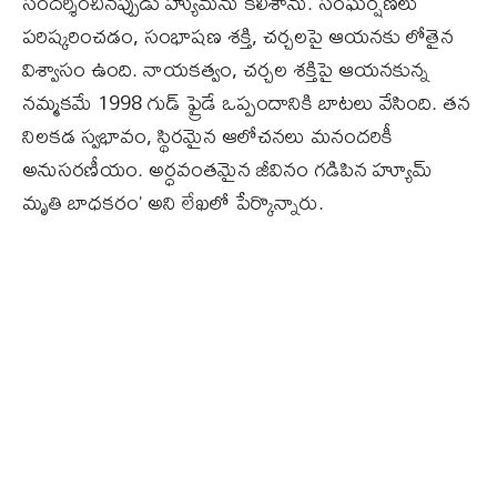
సందర్శించినప్పుడు హ్యుమ్‌ను కలిశాను. సంఘర్షణలు
పరిష్కరించడం, సంభాషణ శక్తి, చర్చలపై ఆయనకు లోతైన
విశ్వాసం ఉంది. నాయకత్వం, చర్చల శక్తిపై ఆయనకున్న
నమ్మకమే 1998 గుడ్ ఫ్రైడే ఒప్పందానికి బాటలు వేసింది. తన
నిలకడ స్వభావం, స్థిరమైన ఆలోచనలు మనందరికీ
అనుసరణీయం. అర్ధవంతమైన జీవినం గడిపిన హ్యూమ్‌
మృతి బాధకరం’ అని లేఖలో పేర్కొన్నారు.