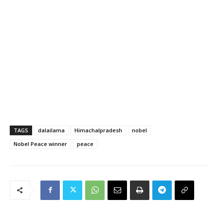
TAGS
dalailama
Himachalpradesh
nobel
Nobel Peace winner
peace