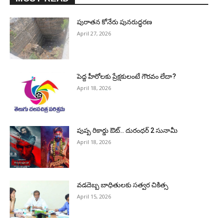
పురాత‌న కోనేరు పున‌రుద్ధ‌ర‌ణ
April 27, 2026
పెద్ద హీరోల‌కు ప్రేక్ష‌కులంటే గౌర‌వం లేదా?
April 18, 2026
పుష్ప రికార్డు ఔట్‌.. దురంధ‌ర్ 2 సునామీ
April 18, 2026
వడదెబ్బ బాధితులకు సత్వర చికిత్స
April 15, 2026