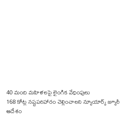
40 మంది మ‌హిళ‌ల‌పై లైంగిక వేధింపులు
168 కోట్ల నష్టపరిహారం చెల్లించాల‌ని న్యూయార్క్ జ్యూరీ
ఆదేశం