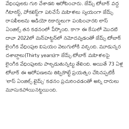
వేధింపులకు గురి చేశాడని ఆరోపించారు. జేమ్స్ టోబాక్ వద్ద
గిటారిస్ట్, వోకలిస్ట్‌గా పనిచేసే మహిళలు స్వయంగా జేమ్స్
రాసలీలలను ఆడియో రికార్డులుగా పంపించారని లాస్
ఏంజిల్స్ తన కథనంలో పేర్కొంది. కాగా ఈ కేసులో మొదటి
దావా 2022లో మన్‌హట్టన్‌లో నమోదవ్వడంతో జేమ్స్ టోబాక్
లైంగిక వేధింపుల విషయం వెలుగులోకి వచ్చింది. మూడున్నర
దశాబ్దాలు(Thirty years)గా జేమ్స్ టోబాక్ మహిళలపై
లైంగిక వేధింపులకు పాల్పడుతున్నట్టు తేలింది. అయితే 73 ఏళ్ల
టోబాక్ ఈ ఆరోపణలను తిప్పికొట్టే ప్రయత్నం చేసినప్పటికీ
‘లాస్ ఏంజిల్స్ టైమ్స్’ కథనం ప్రచురించడంతో అన్ని దారులు
మూసుకపోయినట్టయింది.