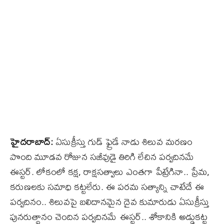
హైదరాబాద్‌:
ఏసుక్రీస్తు గుడ్ ఫ్రైడే నాడు శిలువ మరణం
పొంది మూడవ రోజున సజీవుడై తిరిగి లేచిన పర్వదినమే
ఈస్టర్. లోకంలో కక్ష, రాక్షసత్వాలు ఎంతగా పేట్రేగినా.. ప్రేమ,
కరుణలకు సమాధి కట్టలేరు. ఈ పరమ సత్యాన్ని చాటేదే ఈ
పర్వదినం.. శిలువపై బలిదానమైన దైవ కుమారుడు ఏసుక్రీస్తు
పునరుత్థానం చెందిన పర్వదినమే ఈస్టర్‌.. శోకానికి అడ్డుకట్ట