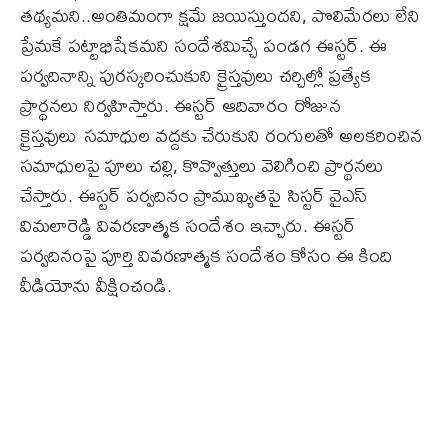
తథ్యమని..అంతిమంగా క్షమే జయిస్తుందని, పొలిమేరలు లేని
ప్రేమకే పట్టాభిషేకమని సందేశమిచ్చే పండగ ఈస్టర్‌. ఈ
పర్వదినాన్ని పురస్కరించుకుని క్రైస్తవులు చర్చిల్లో ప్రత్యేక
ప్రార్థనలు నిర్వహిస్తారు. ఈస్టర్‌ ఆదివారం రోజున
క్రైస్తవులు సమాధుల వద్దకు చేరుకుని రంగులతో అలకరించిన
సమాధులపై పూలు చల్లి, కొవ్వొత్తులు వెలిగించి ప్రార్థనలు
చేస్తారు. ఈస్టర్‌ పర్వదినం ప్రాముఖ్యతపై సిస్టర్‌ వైఎస్‌
విమలారెడ్డి వివరణాత్మక సందేశం ఇచ్చారు. ఈస్టర్‌
పర్వదినంపై పూర్తి వివరణాత్మక సందేశం కోసం ఈ కింది
వీడియోను వీక్షించండి.