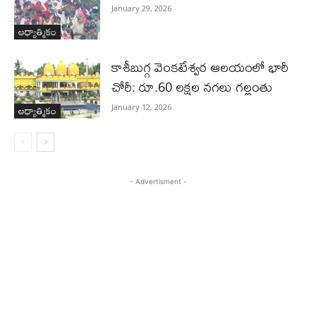
January 29, 2026
ఆధ్యాత్మికం
కాశీబుగ్గ వెంకటేశ్వర ఆలయంలో భారీ
చోరీ: రూ.60 లక్షల నగలు గల్లంతు
ఆధ్యాత్మికం
January 12, 2026
- Advertisment -