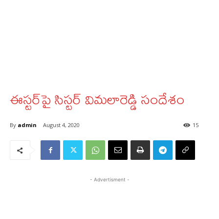
ఈస్టర్‌పై సిస్టర్‌ విమలారెడ్డి సందేశం
By
admin
August 4, 2020
15
- Advertisment -