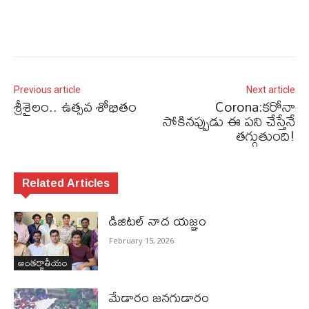
Previous article
Next article
శ్రీశైలం.. ఉత్సవ శోభితం
Corona:క‌రోనా
సోకిన‌ప్పుడు ఈ ప‌ని చేస్తేనే
త‌గ్గుతుంది!
Related Articles
డిజిటల్ నాద యజ్ఞం
February 15, 2026
అంతర్జాతీయం
మేడారం జనగుడారం