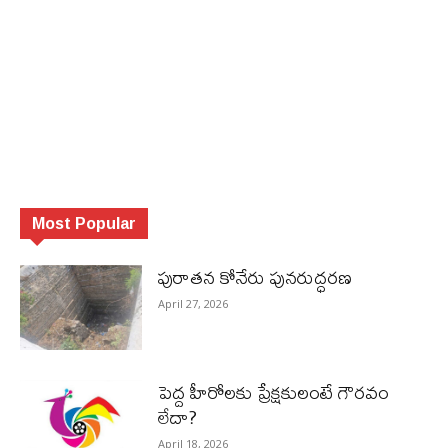
Most Popular
పురాత‌న కోనేరు పున‌రుద్ధ‌ర‌ణ
April 27, 2026
పెద్ద హీరోల‌కు ప్రేక్ష‌కులంటే గౌర‌వం
లేదా?
April 18, 2026