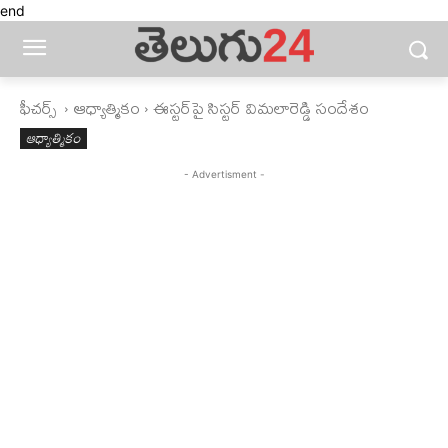
end
ఫీచ‌ర్స్ ‌
ఆధ్యాత్మికం
ఈస్టర్‌పై సిస్టర్‌ విమలారెడ్డి సందేశం
ఆధ్యాత్మికం
- Advertisment -