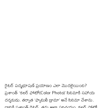
రైటర్ పద్మభూషణ్‌ ప్రయాణం ఎలా మొదలైయింది?
ప్రశాంత్ ‘కలర్ ఫోటో(Color Photo)’ సినిమాకి సహాయ
దర్శకుడు. తర్వాత ‘ఫ్యామిలీ డ్రామా’ అనే సినిమా చేశాను.
దానికి ప్రశాంత్ రైటర్. తను అలా పరిచయం. కలర్ ఫోటో