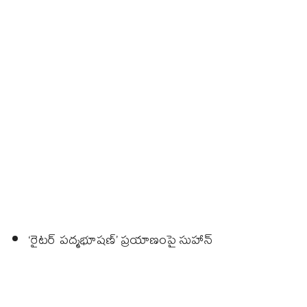
‘రైటర్ పద్మభూషణ్‌’ ప్రయాణంపై సుహాన్