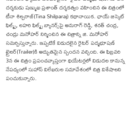
దర్శకుడు షణ్ముఖ ప్రశాంత్ దర్శకత్వం వహించిన ఈ చిత్రంలో
టీనా శిల్పరాజ్(Tina Shilparaj) కథానాయిక. ఛాయ్ బిస్కెట్
ఫిల్మ్స్, లహరి ఫిల్మ్స్ బ్యానర్స్‌పై అనురాగ్ రెడ్డి, శరత్ చంద్ర,
చంద్రు మనోహర్ నిర్మించిన ఈ చిత్రాన్ని జి. మనోహర్
సమర్పిస్తున్నారు. ఇప్పటికే విడుదలైన రైటర్ పద్మభూషణ్‌
ట్రైలర్‌(Trailer)కి అద్భుతమైన స్పందన వచ్చింది. ఈ ఫిబ్రవరి
3న ఈ చిత్రం ప్రపంచవ్యాప్తంగా థియేటర్లలో విడుదల కానున్న
నేపధ్యంలో సుహాస్ విలేఖరుల సమావేశంలో చిత్ర విశేషాలని
పంచుకున్నారు.