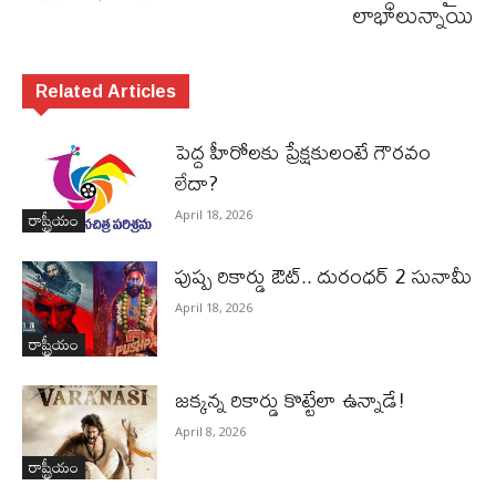
లాభాలున్నాయి
Related Articles
పెద్ద హీరోల‌కు ప్రేక్ష‌కులంటే గౌర‌వం
లేదా?
రాష్ట్రీయం
April 18, 2026
పుష్ప రికార్డు ఔట్‌.. దురంధ‌ర్ 2 సునామీ
April 18, 2026
రాష్ట్రీయం
జ‌క్క‌న్న రికార్డు కొట్టేలా ఉన్నాడే!
April 8, 2026
రాష్ట్రీయం