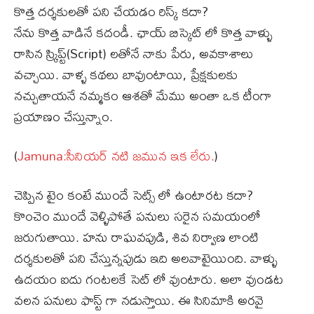
కొత్త దర్శకులతో పని చేయడం రిస్క్ కదా?
నేను కొత్త వాడినే కదండీ. ఛాయ్ బిస్కెట్ లో కొత్త వాళ్ళు
రాసిన స్క్రిప్ట్(Script) లతోనే నాకు పేరు, అవకాశాలు
వచ్చాయి. వాళ్ళ కథలు బావుంటాయి, ప్రేక్షకులకు
నచ్చుతాయనే నమ్మకం ఆశతో మేము అంతా ఒక టీంగా
ప్రయాణం చేస్తున్నాం.
(
Jamuna:సీనియర్ నటి జమున ఇక లేరు.
)
చెప్పిన టైం కంటే ముందే సెట్స్ లో ఉంటారట కదా?
కొంచెం ముందే వెళ్ళిపోతే పనులు సరైన సమయంలో
జరుగుతాయి. హను రాఘవపుడి, శివ నిర్వాణ లాంటి
దర్శకులతో పని చేస్తున్నపుడు ఇది అలవాటైయింది. వాళ్ళు
ఉదయం ఐదు గంటలకే సెట్ లో వుంటారు. అలా వుండట
వలన పనులు ఫాస్ట్ గా నడుస్తాయి. ఈ సినిమాకి అరవై