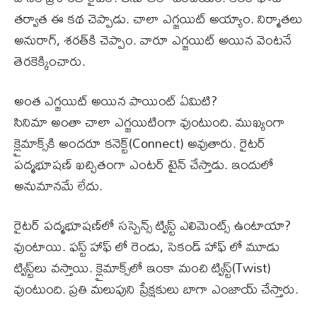
తర్వాత ఈ కథ చెప్పాడు. చాలా ఎగ్జయిట్ అయ్యాం. నిర్మాతలు
అనురాగ్, శరత్‌కి చెప్పాం. వారూ ఎగ్జయిట్ అయిన వెంటనే
తెరకెక్కించారు.
అంత ఎగ్జయిట్ అయిన పాయింట్ ఏమిటి?
సినిమా అంతా చాలా ఎగ్జయిటింగా వుంటుంది. ముఖ్యంగా
క్లైమాక్స్‌కి అందరూ కనెక్ట్(Connect) అవుతారు. రైటర్
పద్మభూషణ్‌ ఖచ్చితంగా ఎంటర్ టైన్ చేస్తాడు. ఇందులో
అనుమానమే లేదు.
రైటర్ పద్మభూషణ్‌‌లో సస్పెన్స్ ట్విస్ట్ ఎలిమెంట్స్ ఉంటాయా?
వుంటాయి. ఫస్ట్ హాఫ్ లో రెండు, సెకండ్ హాఫ్ లో మూడు
ట్విస్ట్‌లు వస్తాయి. క్లైమాక్స్‌లో ఇంకా మంచి ట్విస్ట్(Twist)
వుంటుంది. ప్రతి మలుపుని ప్రేక్షకులు బాగా ఎంజాయ్ చేస్తారు.