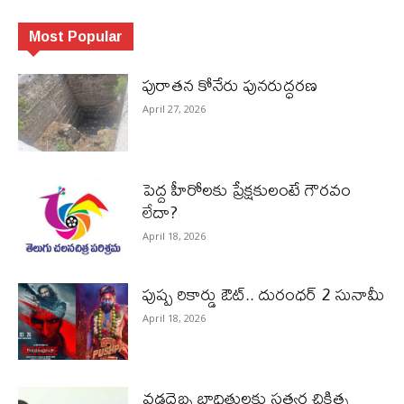
Most Popular
పురాత‌న కోనేరు పున‌రుద్ధ‌ర‌ణ
April 27, 2026
పెద్ద హీరోల‌కు ప్రేక్ష‌కులంటే గౌర‌వం
లేదా?
April 18, 2026
పుష్ప రికార్డు ఔట్‌.. దురంధ‌ర్ 2 సునామీ
April 18, 2026
వడదెబ్బ బాధితులకు సత్వర చికిత్స