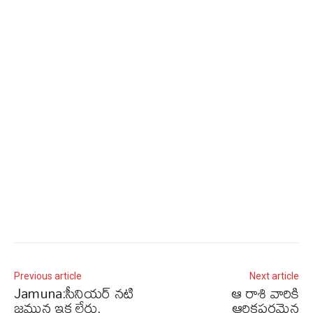
Previous article
Next article
Jamuna:సీనియర్ నటి
ఆ రాశి వారికి
జమున ఇక లేరు.
ఆర్ధికపరమైన