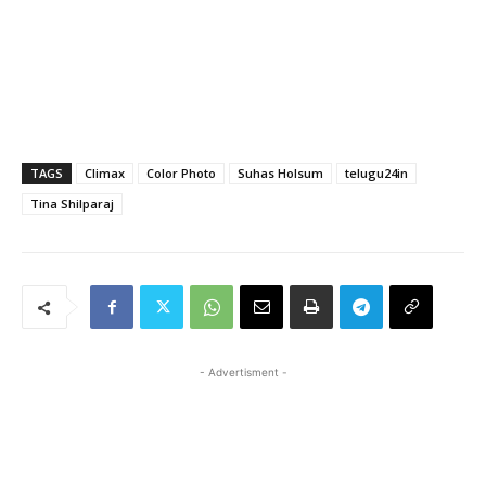
TAGS
Climax
Color Photo
Suhas Holsum
telugu24in
Tina Shilparaj
- Advertisment -