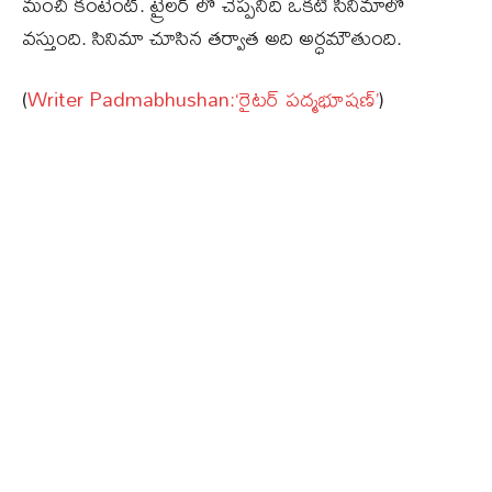
మంచి కంటెంట్. ట్రైలర్ లో చెప్పనిది ఒకటి సినిమాలో
వస్తుంది. సినిమా చూసిన తర్వాత అది అర్ధమౌతుంది.
(
Writer Padmabhushan:‘రైటర్ పద్మభూషణ్‌’
)