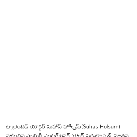
ట్యాలెంటెడ్ యాక్టర్ సుహాస్ హోల్సమ్(Suhas Holsum)
నటించిన ఫ్యామిలీ ఎంటర్‌టైనర్ ‘రైటర్ పద్మభూషణ్‌. నూతన