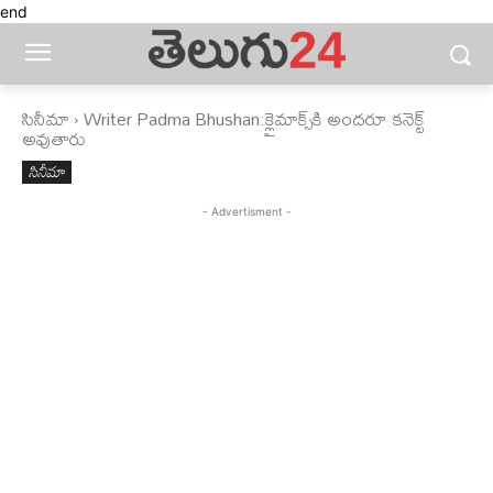
end
సినీమా
Writer Padma Bhushan:క్లైమాక్స్‌కి అందరూ కనెక్ట్
అవుతారు
సినీమా
- Advertisment -