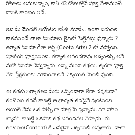
రోజులు అనుకున్నాం, కానీ 43 రోజుల్లోనే పూర్తి చేశామంటే
దానికి కారణం ఇదే.
ఇది మీ మొదటి థియేటర్ రిలీజ్ మూవీ.. ఇంకా విడుదల
కాకముందే చాలా సినిమాలు లైన్‌లో పెట్టినట్లు వున్నారు ?
తర్వాత సినిమా గీతా ఆర్ట్స్(Geeta Arts) 2 లో వస్తోంది.
షూటింగ్ పూర్తయింది. తర్వాత ఆనందరావు అడ్వంచర్స్ అనే
మరో సినిమా చేస్తున్నాను. అన్ని మంచి కథలు. త్వరగా పూర్తి
చేసి ప్రేక్షకులకు చూపించాలనే ఎక్సయిట్ మెంట్ వుంది.
ఈ కథకు నిర్మాతలని మీరు ఒప్పించారా లేదా దర్శకుడా?
కంటెంట్ తనదే కాబట్టి ఆ భాద్యత తనపైనే వుంటుంది.
అయితే నేను ఒక సోర్స్ గా మాత్రమే వున్నాను. మా హోం
బ్యానర్ కాబట్టి ఒకసారి కథ వినండనని చెప్పాను. ఈ
కంటెంట్(Content) కి ఎవరైనా ఎక్సయిట్ అవుతారు. చాలా