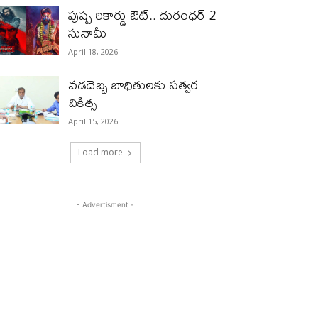
పుష్ప రికార్డు ఔట్‌.. దురంధ‌ర్ 2
సునామీ
April 18, 2026
వడదెబ్బ బాధితులకు సత్వర
చికిత్స
April 15, 2026
Load more
- Advertisment -