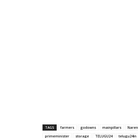
TAGS
farmers
godowns
mainpillars
Naren
primeminister
storage
TELUGU24
telugu24in