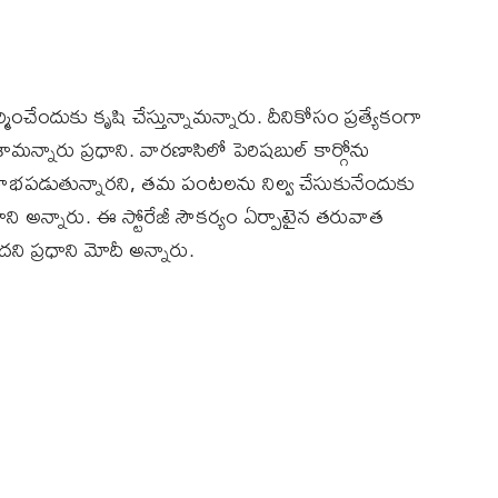
ర్మించేందుకు కృషి చేస్తున్నామన్నారు. దీనికోసం ప్రత్యేకంగా
ామన్నారు ప్రధాని. వారణాసిలో పెరిషబుల్ కార్గోను
లాభపడుతున్నారని, తమ పంటలను నిల్వ చేసుకునేందుకు
అన్నారు. ఈ స్టోరేజీ సౌకర్యం ఏర్పాటైన తరువాత
ి ప్రధాని మోదీ అన్నారు.