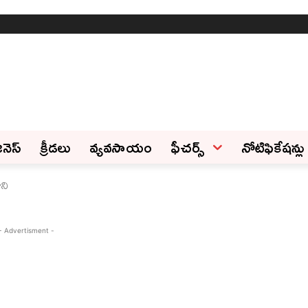
ినెస్‌
క్రీడలు
వ్యవసాయం
ఫీచ‌ర్స్ ‌
నోటిఫికేషన్లు
ాని
- Advertisment -