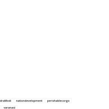
draModi
nationdevelopment
perishablecorgo
varanasi