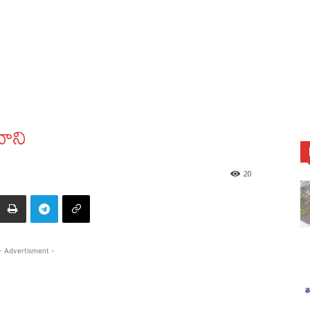
ధాని
20
- Advertisment -