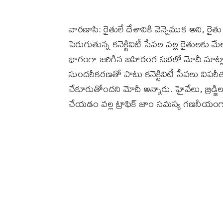
వారణాసి: రైతులే దేశానికి వెన్నెముక అని, రైతు
పెరుగుతున్న కనెక్టివిటీ సేవల వల్ల రైతులక
భాగంగా జరిగిన బహిరంగ సభలో మోదీ మాట్లాడా
సుందరీకరణతో పాటు కనెక్టివిటీ సేవలు విపర
చేకూరుతోందని మోదీ అన్నారు. హైవేలు, బ్రిడ్జిల
చేయడం వల్ల ట్రాఫిక్ జాం సమస్య గణనీయంగా 