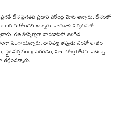
 ప్రగతే దేశ ప్రగతని ప్రధాని నరేంద్ర మోదీ అన్నారు. దేశంలో
ు మేలు జరుగుతోందని అన్నారు. వారణాసి పర్యటనలో
రు. గత కొన్నేళ్లుగా వారణాసిలో జరిగిన
ీతంగా పెరిగాయన్నారు. దానివల్ల ఇప్పుడు ఎంతో లాభం
ు, ఫ్లైఓవర్ల సంఖ్య పెరగడం, పలు చోట్ల రోడ్లను వెడల్పు
తగ్గిందన్నారు.