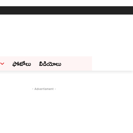
ఫోటోలు
వీడియోలు
- Advertisment -