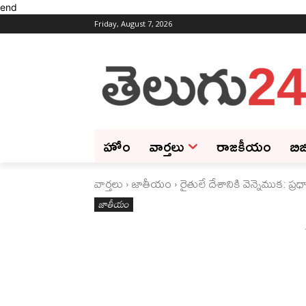
end
Friday, August 7, 2026
హోం
వార్తలు
రాజకీయం
బిజ
వార్తలు
జాతీయం
రైతులే దేశానికి వెన్నెముక: ప్రధ
జాతీయం