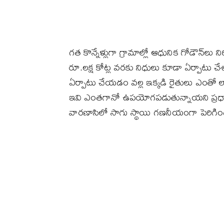
గత కొన్నేళ్లుగా గ్రామాల్లో ఆధునిక గోడౌన్‌లు ని
రూ.లక్ష కోట్ల వరకు నిధులు కూడా ఏర్పాటు చేశ
ఏర్పాటు చేయడం వల్ల ఇక్కడి రైతులు ఎంతో 
ఇవి ఎంతగానో ఉపయోగపడుతున్నాయని ప్రధాని 
వారణాసిలో సాగు స్థాయి గణనీయంగా పెరిగిందన