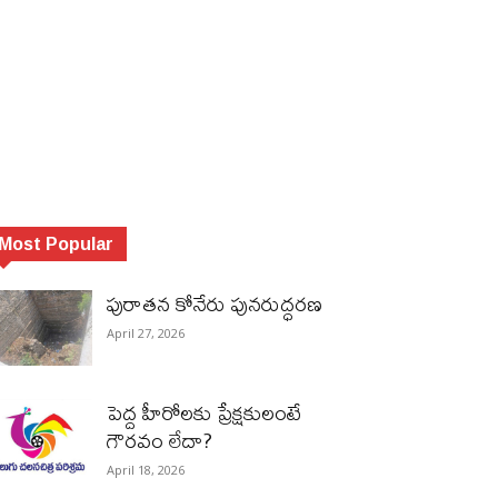
Most Popular
పురాత‌న కోనేరు పున‌రుద్ధ‌ర‌ణ
April 27, 2026
పెద్ద హీరోల‌కు ప్రేక్ష‌కులంటే
గౌర‌వం లేదా?
April 18, 2026