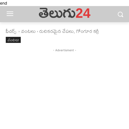
end
ఫీచ‌ర్స్ ‌
వంటలు
రుచికరమైన చేపలు, గోంగూర కర్రీ
వంటలు
- Advertisment -