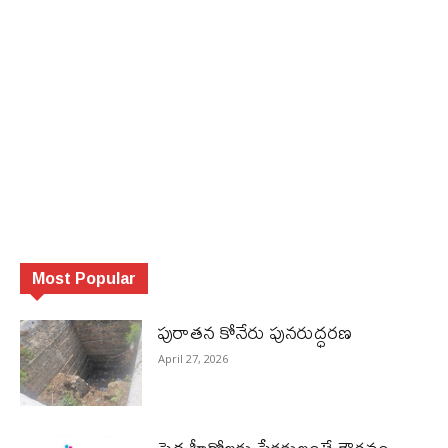
Most Popular
పురాత‌న కోనేరు పున‌రుద్ధ‌ర‌ణ
April 27, 2026