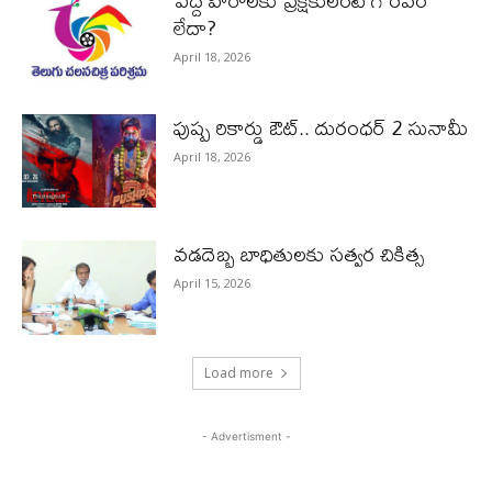
పెద్ద హీరోల‌కు ప్రేక్ష‌కులంటే గౌర‌వం
లేదా?
April 18, 2026
పుష్ప రికార్డు ఔట్‌.. దురంధ‌ర్ 2 సునామీ
April 18, 2026
వడదెబ్బ బాధితులకు సత్వర చికిత్స
April 15, 2026
Load more
- Advertisment -