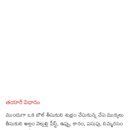
తయారీ విధానం
ముందుగా ఒక బౌల్ తీసుకుని శుభ్రం చేసుకున్న చేప ముక్కలు
తీసుకుని అల్లం వెల్లుల్లి పేస్ట్, ఉప్పు, కారం, పసుపు, నిమ్మరసం