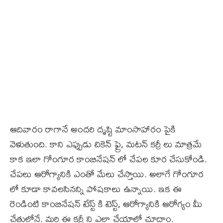
ఆదివారం రాగానే అందరి దృష్టి మాంసాహారం పైకి
వెళుతుంది. కాని ఎప్పుడు చికెన్ ఫ్రై, మటన్ కర్రీ లు మాత్రమే
కాక ఇలా గోంగూర కాంబినేషన్ లో చేపల కూర చేసుకోండి.
చేపలు ఆరోగ్యానికి ఎంతో మేలు చేస్తాయి. అలాగే గోంగూర
లో కూడా కావలసినన్ని పోషకాలు ఉన్నాయి. ఇక ఈ
రెండింటి కాంబినేషన్ టేస్ట్ కి టెస్ట్, ఆరోగ్యానికి ఆరోగ్యం మీ
చేతుల్లోనే. మరి ఈ కర్రీ ని ఎలా చేయాలో చూద్దాం.