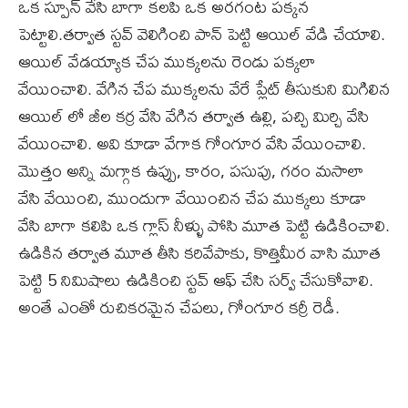
ఒక స్పూన్ వేసి బాగా కలపి ఒక అరగంట పక్కన
పెట్టాలి.తర్వాత స్టవ్ వెలిగించి పాన్ పెట్టి ఆయిల్ వేడి చేయాలి.
ఆయిల్ వేడయ్యాక చేప ముక్కలను రెండు పక్కలా
వేయించాలి. వేగిన చేప ముక్కలను వేరే ప్లేట్ తీసుకుని మిగిలిన
ఆయిల్ లో జీల కర్ర వేసి వేగిన తర్వాత ఉల్లి, పచ్చి మిర్చి వేసి
వేయించాలి. అవి కూడా వేగాక గోంగూర వేసి వేయించాలి.
మొత్తం అన్ని మగ్గాక ఉప్పు, కారం, పసుపు, గరం మసాలా
వేసి వేయించి, ముందుగా వేయించిన చేప ముక్కలు కూడా
వేసి బాగా కలిపి ఒక గ్లాస్ నీళ్ళు పోసి మూత పెట్టి ఉడికించాలి.
ఉడికిన తర్వాత మూత తీసి కరివేపాకు, కొత్తిమీర వాసి మూత
పెట్టి 5 నిమిషాలు ఉడికించి స్టవ్ ఆఫ్ చేసి సర్వ్ చేసుకోవాలి.
అంతే ఎంతో రుచికరమైన చేపలు, గోంగూర కర్రీ రెడీ.