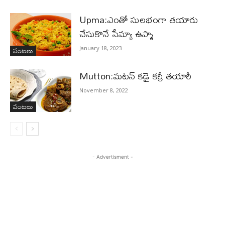
Upma:ఎంతో సులభంగా తయారు
చేసుకొనే సేమ్యా ఉప్మా
వంటలు
January 18, 2023
Mutton:మటన్ కడై కర్రీ తయారీ
November 8, 2022
వంటలు
- Advertisment -