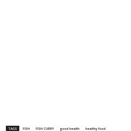
TAGS
FISH
FISH CURRY
good health
healthy food