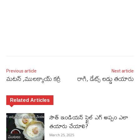
Previous article
Next article
మటన్ ,ములక్కాయ్ కర్రీ
రాగి, డేట్స్ లడ్డు తయారు
Related Articles
సౌత్ ఇండియన్ స్టైల్ ఎగ్ అప్పం ఎలా
తయారు చేయాలి?
వంటలు
March 25, 2025