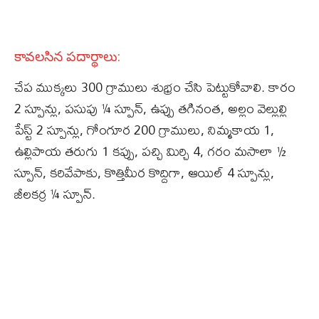
కావలసిన పదార్థాలు:
చేప ముక్కలు 300 గ్రాములు శుభ్రం చేసి పెట్టుకోవాలి. కారం
2 స్పూన్లు, పసుపు ¼ స్పూన్, ఉప్పు తగినంత, అల్లం వెల్లుల్లి
పేస్ట్ 2 స్పూన్లు, గోంగూర 200 గ్రాములు, నిమ్మకాయ 1,
ఉల్లిపాయ తరుగు 1 కప్పు, పచ్చి మిర్చి 4, గరం మసాలా ½
స్పూన్, కరివేపాకు, కొత్తిమీర కొద్దిగా, ఆయిల్ 4 స్పూన్లు,
జీలకర్ర ¼ స్పూన్.