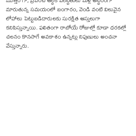
మొత్తం గా, ప్రపంచ ఆర్థిక పరిస్థితులు మళ్లీ అస్థిరంగా
మారుతున్న సమయంలో బంగారం, వెండి వంటి విలువైన
లోహాలు పెట్టుబడిదారులకు సురక్షిత ఆస్తులుగా
కనిపిస్తున్నాయి. ఫలితంగా రాబోయే రోజుల్లో కూడా ధరకల్లో
చలనం కొనసాగే అవకాశం ఉన్నట్లు నిపుణులు అంచనా
వేస్తున్నారు.