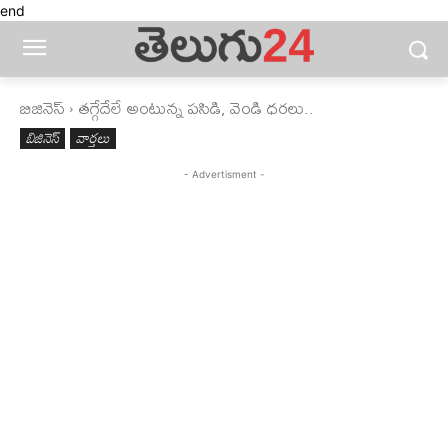
end
బిజినెస్‌
తగ్గేదేలే అంటున్న పసిడి, వెండి ధరలు..
బిజినెస్‌
వార్తలు
- Advertisment -