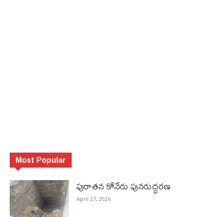
Most Popular
పురాత‌న కోనేరు పున‌రుద్ధ‌ర‌ణ
April 27, 2026