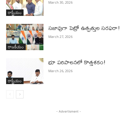
March 30, 2026
రాష్ట్రీయం
స‌జావుగా పెట్రో ఉత్ప‌త్తుల స‌ర‌ఫ‌రా!
March 27, 2026
రాజకీయం
భూ ప‌రిపాల‌న‌లో కొత్తశ‌కం!
March 26, 2026
రాష్ట్రీయం
- Advertisment -