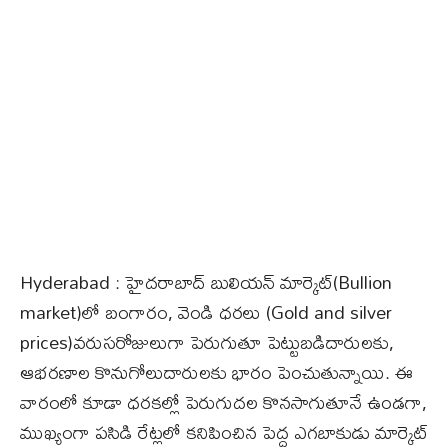
Hyderabad : హైదరాబాద్ బులియన్ మార్కెట్‌(Bullion
market)లో బంగారం, వెండి ధరలు (Gold and silver
prices)వరుసరోజులుగా పెరుగుతూ పెట్టుబడిదారులకు,
ఆభరణాల కొనుగోలుదారులకు భారం పెంచుతున్నాయి. ఈ
వారంలో కూడా ధరకల్లో పెరుగుదల కొనసాగుతూనే ఉండగా,
ముఖ్యంగా పసిడి రేట్లలో కనిపించిన పెద్ద ఎగబాకుడు మార్కెట్‌