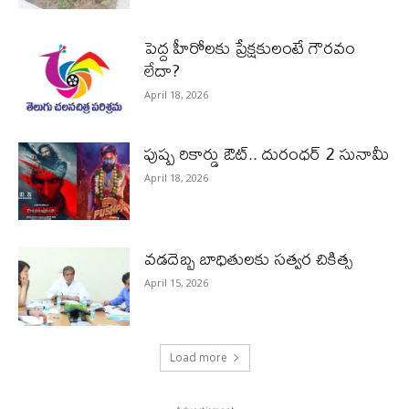
పెద్ద హీరోల‌కు ప్రేక్ష‌కులంటే గౌర‌వం
లేదా?
April 18, 2026
పుష్ప రికార్డు ఔట్‌.. దురంధ‌ర్ 2 సునామీ
April 18, 2026
వడదెబ్బ బాధితులకు సత్వర చికిత్స
April 15, 2026
Load more