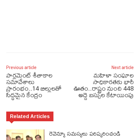
Previous article
Next article
పార్లమెంట్ శీతాకాల
మహిళా సంఘాల
సమావేశాలు
సాధికారతకు భారీ
ప్రారంభం..14 బిల్లులతో
ఊతం..రాష్ట్రం నుంచి 448
సిద్ధమైన కేంద్రం
అద్దె బస్సుల కేటాయింపు
Related Articles
రెవెన్యూ సమస్యలు ప‌రిష్క‌రించండి