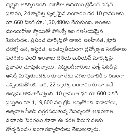
దృష్టిని ఆకర్షించింది. ఈరోజు ఉదయం ట్రేడింగ్‌ సెషన్‌
ప్రకారం, 24 క్యారెట్ల స్వచ్ఛమైన బంగారం ధర 10 గ్రాములకు
రూ.660 పెరిగి రూ.1,30,480కు చేరుకుంది. అంతకు
ముందురోజు స్థాయితో పోలిస్తే ఇది గణనీయమైన
పెరుగుదల. ప్రపంచ మార్కెట్లలో డాలర్ బలహీనత, క్రూడ్‌
ధరల్లో ఉన్న అస్థిరత, అంతర్జాతీయంగా ద్రవ్యోల్బణ సంకేతాలు
పెరగడం వంటి అంశాలు దేశీయ బులియన్ మార్కెట్లపై
ప్రభావం చూపుతున్నాయి. పెట్టుబడిదారులు మళ్లీ పసిడిపై
ఆసక్తి చూపుతుండటం కూడా రేటు ఎగబాకడానికి కారణంగా
చెప్పబడుతోంది. ఇక, 22 క్యారెట్ల బంగారం కూడా అదే
ఊపును కొనసాగిస్తోంది. 10 గ్రాముల ధర రూ.600 పెరిగి
ప్రస్తుతం రూ.1,19,600 వద్ద ట్రేడ్ అవుతోంది. వివాహాలు,
ఉత్సవాల సీజన్ దగ్గరపడుతున్న నేపథ్యంలో ఆభరణాల
డిమాండ్ పెరగడం కూడా ఈ ధరల పెరుగుదలకు
తోడ్పడిందని బంగారవ్యాపారులు చెబుతున్నారు.