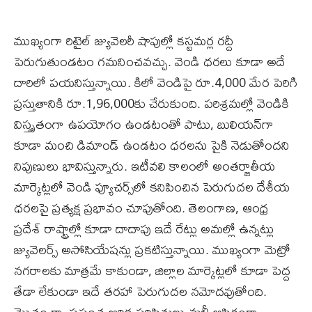
ముఖ్యంగా రిటైల్ జ్యువెలరీ షాపుల్లో కస్టమర్ల రద్దీ
పెరుగుతుండటం గమనించవచ్చు. వెండి ధరలు కూడా అదే
దారిలో పయనిస్తున్నాయి. కిలో వెండిపై రూ.4,000 మేర పెరిగి
ప్రస్తుతానికి రూ.1,96,000కు చేరుకుంది. పరిశ్రమల్లో వెండికి
విస్తృతంగా ఉపయోగం ఉండటంతో పాటు, బులియన్‌గా
కూడా మంచి డిమాండ్ ఉండటం ధరలను పైకి నెడుతోందని
నిపుణులు భావిస్తున్నారు. ఇటీవలి కాలంలో అంతర్జాతీయ
మార్కెట్లలో వెండి ఫ్యూచర్స్‌లో కనిపించిన పెరుగుదల దేశీయ
ధరలపై ప్రత్యక్ష ప్రభావం చూపుతోంది. తెలంగాణ, ఆంధ్ర
ప్రదేశ్ రాష్ట్రాల్లో కూడా దాదాపు ఇదే రేట్లు అమల్లో ఉన్నట్లు
జ్యువెలర్స్ అసోసియేషన్లు ప్రకటిస్తున్నాయి. ముఖ్యంగా మెట్రో
నగరాలకు మాత్రమే కాకుండా, జిల్లాల మార్కెట్లలో కూడా పెద్ద
తేడా లేకుండా ఇదే తరహా పెరుగుదల నమోదవుతోంది.