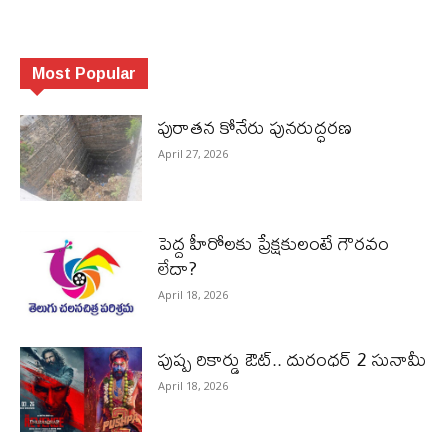
Most Popular
పురాత‌న కోనేరు పున‌రుద్ధ‌ర‌ణ
April 27, 2026
పెద్ద హీరోల‌కు ప్రేక్ష‌కులంటే గౌర‌వం
లేదా?
April 18, 2026
పుష్ప రికార్డు ఔట్‌.. దురంధ‌ర్ 2 సునామీ
April 18, 2026