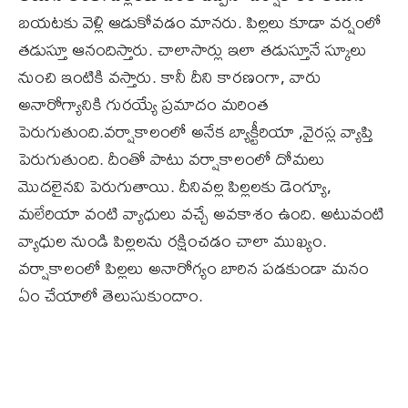
బయటకు వెళ్లి ఆడుకోవడం మానరు. పిల్లలు కూడా వర్షంలో
తడుస్తూ ఆనందిస్తారు. చాలాసార్లు ఇలా తడుస్తూనే స్కూలు
నుంచి ఇంటికి వస్తారు. కానీ దీని కారణంగా, వారు
అనారోగ్యానికి గురయ్యే ప్రమాదం మరింత
పెరుగుతుంది.వర్షాకాలంలో అనేక బ్యాక్టీరియా ,వైరస్ల వ్యాప్తి
పెరుగుతుంది. దీంతో పాటు వర్షాకాలంలో దోమలు
మొదలైనవి పెరుగుతాయి. దీనివల్ల పిల్లలకు డెంగ్యూ,
మలేరియా వంటి వ్యాధులు వచ్చే అవకాశం ఉంది. అటువంటి
వ్యాధుల నుండి పిల్లలను రక్షించడం చాలా ముఖ్యం.
వర్షాకాలంలో పిల్లలు అనారోగ్యం బారిన పడకుండా మనం
ఏం చేయాలో తెలుసుకుందాం.