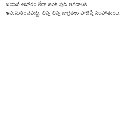
బయటి ఆహారం లేదా జంక్ ఫుడ్ తినడానికి
అనుమతించవద్దు. చిన్న చిన్న జాగ్రతలు పాటిస్తే సరిపోతుంది.