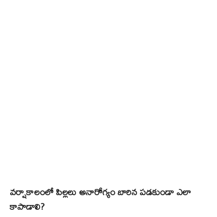
వర్షాకాలంలో పిల్లలు అనారోగ్యం బారిన పడకుండా ఎలా
కాపాడాలి?