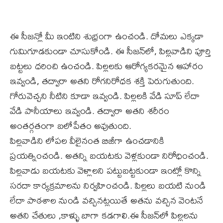
ఈ సీజన్లో మీ ఇంటిని శుభ్రంగా ఉంచండి. దోమలు ఎక్కడా
గుమిగూడకుండా చూసుకోండి. ఈ సీజన్‌లో, పిల్లవాడిని పూర్తి
బట్టలు ధరించి ఉంచండి. పిల్లలకు ఆరోగ్యకరమైన ఆహారం
ఇవ్వండి, తద్వారా అతని రోగనిరోధక శక్తి పెరుగుతుంది.
గోరువెచ్చని నీటిని కూడా ఇవ్వండి. పిల్లలకి వేడి సూప్ లేదా
వేడి పానీయాలు ఇవ్వండి. తద్వారా అతని శరీరం
అంతర్గతంగా బలోపేతం అవుతుంది.
పిల్లవాడిని లోపల వీలైనంత బిజీగా ఉంచడానికి
ప్రయత్నించండి. అతన్ని బయటకు వెళ్లకుండా నిరోధించండి.
పిల్లవాడు బయటకు వెళ్లాలని పట్టుబట్టకుండా ఇంట్లో కొన్ని
సరదా కార్యక్రమాలను నిర్వహించండి. పిల్లలు బయటి నుండి
లేదా పాఠశాల నుండి వచ్చినట్లయితే అతను వచ్చిన వెంటనే
అతని చేతులు ,కాళ్ళు బాగా కడగాలి.ఈ సీజన్‌లో పిల్లలను