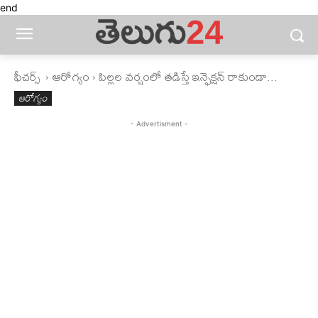
end
ఫీచ‌ర్స్ ‌
ఆరోగ్యం
పిల్లల వర్షంలో తడిస్తే ఇన్ఫెక్షన్ రాకుండా...
ఆరోగ్యం
- Advertisment -