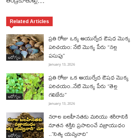
తండ్రీకూతుళ్లు…
Related Articles
ప్రతి రోజు ఒక్క ఆయుర్వేద ఔషధ మొక్క
పరిచయం: నేటి మొక్క పేరు “నల్ల
పసుపు”
ఆరోగ్యం
January 13, 2026
ప్రతి రోజు ఒక ఆయుర్వేద ఔషధ మొక్క
పరిచయం..నేటి మొక్క పేరు “తెల్ల
గలిజేరు”
ఆరోగ్యం
January 13, 2026
నరాల బలహీనతకు మరియు శరీరానికి
నూతన శక్తిని ప్రసాదించే వజ్రాయుధం
..”నిత్య యవ్వనాది”
ఆరోగ్యం