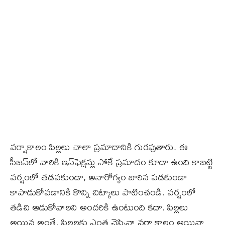
వర్షాకాలం పిల్లలు చాలా ప్రమాదానికి గురవుతారు. ఈ
సీజన్‌లో వారికి ఇన్‌ఫెక్షన్లు సోకే ప్రమాదం కూడా ఉంది కాబట్టి
వర్షంలో తడవకుండా, అనారోగ్యం బారిన పడకుండా
కాపాడుకోవడానికి కొన్ని చిట్కాలు పాటించండి. వర్షంలో
తడిచి ఆడుకోవాలని అందరికి ఉంటుంది కదా. పిల్లలు
అయిన అంతే. పిల్లలకు ఎంత చెప్పినా వర్షాకాలం అయినా