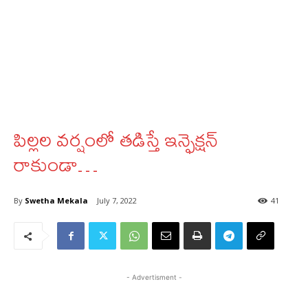
పిల్లల వర్షంలో తడిస్తే ఇన్ఫెక్షన్
రాకుండా…
By
Swetha Mekala
July 7, 2022
41
- Advertisment -