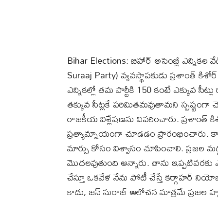
Bihar Elections: బిహార్ అసెంబ్లీ ఎన్నికల వే
Suraaj Party) వ్యవస్థాపకుడు ప్రశాంత్ కిశో
ఎన్నికల్లో తమ పార్టీకి 150 కంటే ఎక్కువ సీట్
తక్కువ సీట్లకే పరిమితమవుతామని స్పష్టంగా
రాజకీయ విశ్లేషణను వివరించారు. ప్రశాంత్ కిశ
ప్రత్యామ్నాయంగా చూడడం ప్రారంభించారు. కా
మార్పు కోసం విశ్వాసం చూపించాలి. ప్రజల మద్
మొదలవుతుంది అన్నారు. తాను ఇప్పటివరకు ఎన్న
చేస్తూ ఒకవేళ నేను పోటీ చేస్తే కర్గాహర్ నియోజ
కాదు, జన్ సురాజ్ ఆలోచన మాత్రమే ప్రజల హ