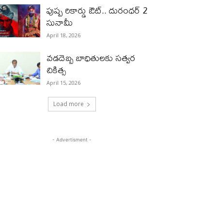
పుష్ప రికార్డు ఔట్‌.. దురంధ‌ర్ 2
సునామీ
April 18, 2026
వడదెబ్బ బాధితులకు సత్వర
చికిత్స
April 15, 2026
Load more
- Advertisment -