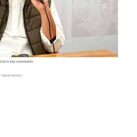
Kishor's key comments
- Advertisment -