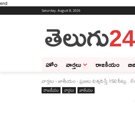
end
Saturday, August 8, 2026
హోం
వార్తలు
రాజకీయం
బిజ
వార్తలు
జాతీయం
ప్రజలు విశ్వసిస్తే 150 సీట్లు.. ల
రాజకీయం
వార్తలు
జాతీయం