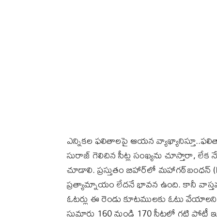
ఎన్నికల ఫలితాలపై ఆయన వ్యాఖ్యానిస్తూ..ఫ
సురాజ్ గెలిచిన సీట్ల సంఖ్యను చూస్తారా, లేక 
చూడాలి. ప్రస్తుతం బిహార్‌లో మహాగఠ్‌బంధ
ప్రత్యామ్నాయం లేదనే భావన ఉంది. కానీ వాస్
ఓటర్లు ఈ రెండు కూటములకు ఓటు వేయాలని అన
సుమారు 160 నుండి 170 సీట్లలో గట్టి పోటీ 