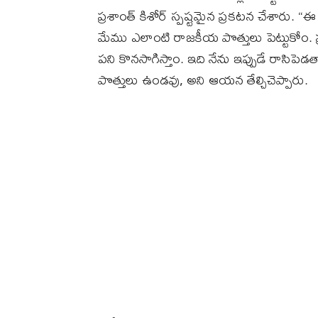
ప్రశాంత్ కిశోర్ స్పష్టమైన ప్రకటన చేశారు. “ఈ
మేము ఎలాంటి రాజకీయ పొత్తులు పెట్టుకోం.
పని కొనసాగిస్తాం. ఇది నేను ఇప్పుడే రాసిపె
పొత్తులు ఉండవు, అని ఆయన తేల్చిచెప్పారు.