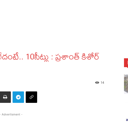
లేదంటే.. 10సీట్లు : ప్రశాంత్‌ కిశోర్‌
14
- Advertisment -