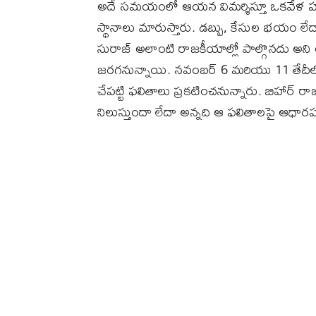
అదే సమయంలో ఆయన విమర్శిస్తూ ఒకవేళ హంగ్ అసె
స్థానాలు మారుస్తారు. డబ్బు, కేసుల భయం లేద
సురాజ్ అలాంటి రాజకీయాల్లో పాల్గొనదు అని అ
జరగనున్నాయి. నవంబర్ 6 మరియు 11 తేదీల్లో
చేపట్టి ఫలితాలు ప్రకటించనున్నారు. బిహార్ ర
నిలుస్తుందా లేదా అన్నది ఆ ఫలితాలపై ఆధార