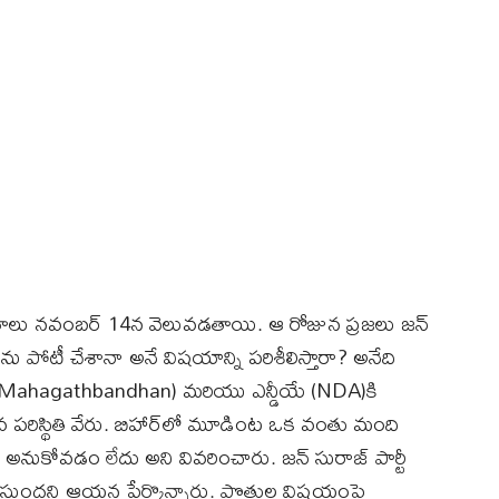
లితాలు నవంబర్ 14న వెలువడతాయి. ఆ రోజున ప్రజలు జన్
నేను పోటీ చేశానా అనే విషయాన్ని పరిశీలిస్తారా? అనేది
న్‌ (Mahagathbandhan) మరియు ఎన్డీయే (NDA)కి
తవ పరిస్థితి వేరు. బిహార్‌లో మూడింట ఒక వంతు మంది
ుకోవడం లేదు అని వివరించారు. జన్ సురాజ్ పార్టీ
ఇస్తుందని ఆయన పేర్కొన్నారు. పొత్తుల విషయంపై