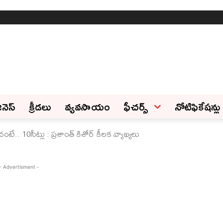
ినెస్‌
క్రీడలు
వ్యవసాయం
ఫీచ‌ర్స్ ‌
నోటిఫికేషన్లు
ేదంటే.. 10సీట్లు : ప్రశాంత్‌ కిశోర్‌ కీలక వ్యాఖ్యలు
- Advertisment -