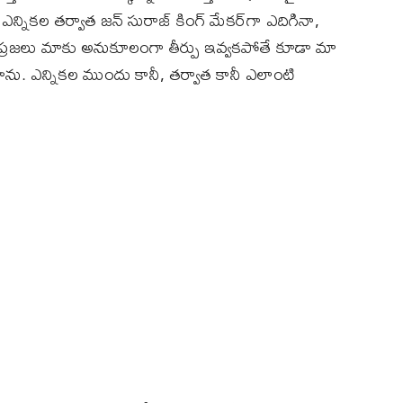
 ఎన్నికల తర్వాత జన్ సురాజ్ కింగ్ మేకర్‌గా ఎదిగినా,
 ప్రజలు మాకు అనుకూలంగా తీర్పు ఇవ్వకపోతే కూడా మా
డతాను. ఎన్నికల ముందు కానీ, తర్వాత కానీ ఎలాంటి