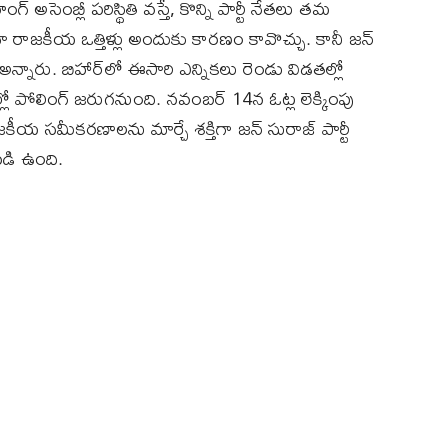
ంబ్లీ పరిస్థితి వస్తే, కొన్ని పార్టీ నేతలు తమ
ా రాజకీయ ఒత్తిళ్లు అందుకు కారణం కావొచ్చు. కానీ జన్
న్నారు. బిహార్‌లో ఈసారి ఎన్నికలు రెండు విడతల్లో
 పోలింగ్‌ జరుగనుంది. నవంబర్ 14న ఓట్ల లెక్కింపు
ాజకీయ సమీకరణాలను మార్చే శక్తిగా జన్ సురాజ్ పార్టీ
పడి ఉంది.