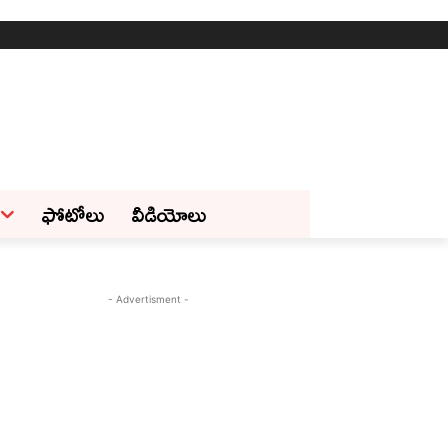
ఫోటోలు
వీడియోలు
- Advertisment -