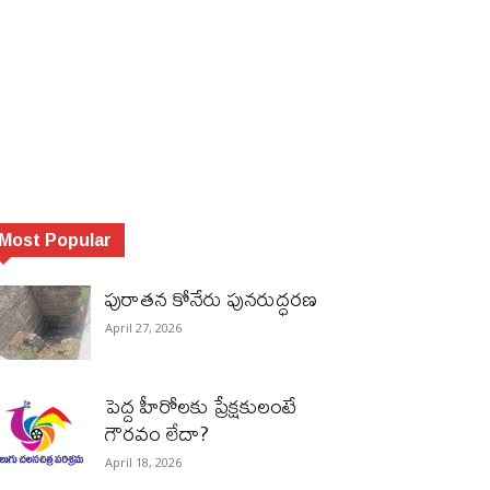
Most Popular
పురాత‌న కోనేరు పున‌రుద్ధ‌ర‌ణ
April 27, 2026
పెద్ద హీరోల‌కు ప్రేక్ష‌కులంటే
గౌర‌వం లేదా?
April 18, 2026