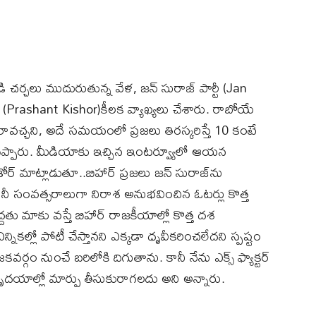
డి చర్చలు ముదురుతున్న వేళ, జన్ సురాజ్ పార్టీ (Jan
ర్ (Prashant Kishor)కీలక వ్యాఖ్యలు చేశారు. రాబోయే
లు రావచ్చని, అదే సమయంలో ప్రజలు తిరస్కరిస్తే 10 కంటే
 చెప్పారు. మీడియాకు ఇచ్చిన ఇంటర్వ్యూలో ఆయన
ోర్ మాట్లాడుతూ..బిహార్ ప్రజలు జన్ సురాజ్‌ను
నీ సంవత్సరాలుగా నిరాశ అనుభవించిన ఓటర్లు కొత్త
దతు మాకు వస్తే బిహార్ రాజకీయాల్లో కొత్త దశ
ికల్లో పోటీ చేస్తానని ఎక్కడా ధృవీకరించలేదని స్పష్టం
కవర్గం నుంచే బరిలోకి దిగుతాను. కానీ నేను ఎక్స్ ఫ్యాక్టర్
ృదయాల్లో మార్పు తీసుకురాగలదు అని అన్నారు.