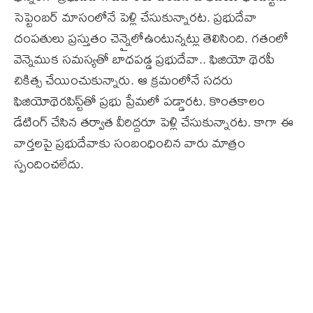
సెప్టెంబర్‌ మాసంలోనే పెళ్లి చేసుకున్నారట. ప్రభుదేవా
దంపతులు ప్రస్తుతం చెన్నైలోఉంటున్నట్లు తెలిసింది. గతంలో
వెన్నెముక సమస్యతో బాధపడ్డ ప్రభుదేవా.. ఫిజియో థెరపీ
చికిత్స చేయించుకున్నారు. ఆ క్రమంలోనే సదరు
ఫిజియోథెరపిస్ట్‌తో ప్రభు ప్రేమలో పడ్డారట. కొంతకాలం
డేటింగ్ చేసిన తర్వాత వీరిద్దరూ పెళ్లి చేసుకున్నారట. కాగా ఈ
వార్తలపై ప్రభుదేవాకు సంబంధించిన వారు మాత్రం
స్పందించలేదు.