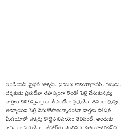
ఇండియన్‌ మైఖేల్‌ జాక్సన్‌.. ప్రముఖ కొరియోగ్రాఫర్‌, నటుడు,
దర్శకుడు ప్రభుదేవా రహస్యంగా రెండో పెళ్లి చేసుకున్నట్లు
వార్తలు వినిపిస్తున్నాయి. రీసెంట్‌గా ప్రభుదేవా తన బంధువుల
అమ్మాయిని పెళ్లి చేసుకోబోతున్నారంటూ వార్తలు సోషల్
మీడియాలో చక్కర్లు కొట్టిన విషయం తెలిసిందే. అందుకు
భిన్నంగా ప్రభుదేవా.. బీహార్‌కు చెందిన ఓ ఫిజియోథెరపిస్ట్‌ను