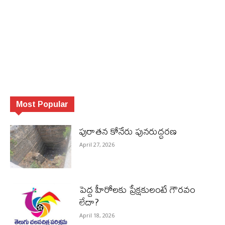
Most Popular
పురాత‌న కోనేరు పున‌రుద్ధ‌ర‌ణ
April 27, 2026
పెద్ద హీరోల‌కు ప్రేక్ష‌కులంటే గౌర‌వం
లేదా?
April 18, 2026