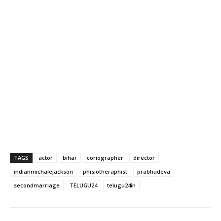
TAGS
actor
bihar
coriographer
director
indianmichalejackson
phisiotheraphist
prabhudeva
secondmarriage
TELUGU24
telugu24in