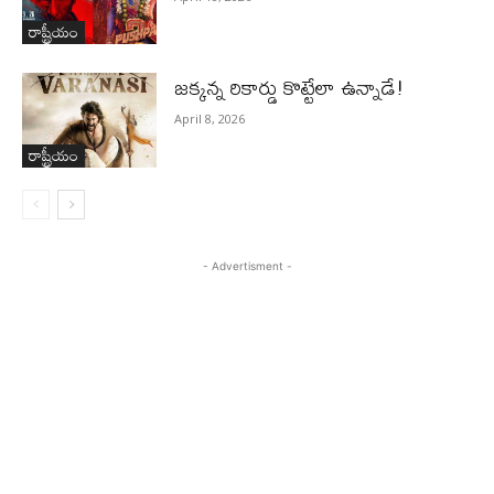
రాష్ట్రీయం
జ‌క్క‌న్న రికార్డు కొట్టేలా ఉన్నాడే!
April 8, 2026
రాష్ట్రీయం
- Advertisment -