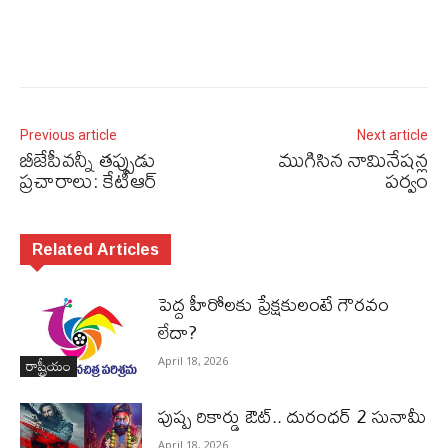
Previous article
Next article
బీజేపీవన్నీ తప్పుడు
ముగిసిన నామినేషన్ల
ప్రచారాలు: కేటీఆర్‌
పర్వం
Related Articles
పెద్ద హీరోల‌కు ప్రేక్ష‌కులంటే గౌర‌వం
లేదా?
రాష్ట్రీయం
April 18, 2026
పుష్ప రికార్డు ఔట్‌.. దురంధ‌ర్ 2 సునామీ
April 18, 2026