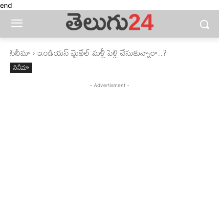
end
సినీమా
ఇండియన్‌ మైఖేల్‌ మళ్లీ పెళ్లి చేసుకున్నారా..?
సినీమా
- Advertisment -