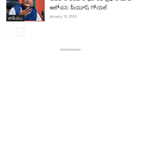
ఆలోచన: పీయూష్ గోయల్
జాతీయం
January 13, 2026
- Advertisment -