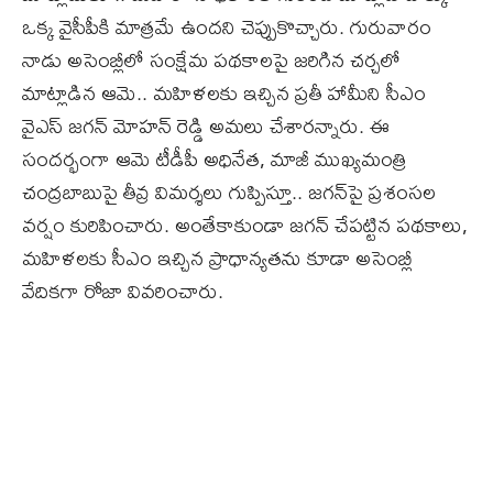
ఒక్క వైసీపీకి మాత్రమే ఉందని చెప్పుకొచ్చారు. గురువారం
నాడు అసెంబ్లీలో సంక్షేమ పథకాలపై జరిగిన చర్చలో
మాట్లాడిన ఆమె.. మహిళలకు ఇచ్చిన ప్రతీ హామీని సీఎం
వైఎస్ జగన్ మోహన్ రెడ్డి అమలు చేశారన్నారు. ఈ
సందర్భంగా ఆమె టీడీపీ అధినేత, మాజీ ముఖ్యమంత్రి
చంద్రబాబుపై తీవ్ర విమర్శలు గుప్పిస్తూ.. జగన్‌పై ప్రశంసల
వర్షం కురిపించారు. అంతేకాకుండా జగన్ చేపట్టిన పథకాలు,
మహిళలకు సీఎం ఇచ్చిన ప్రాధాన్యతను కూడా అసెంబ్లీ
వేదికగా రోజా వివరించారు.