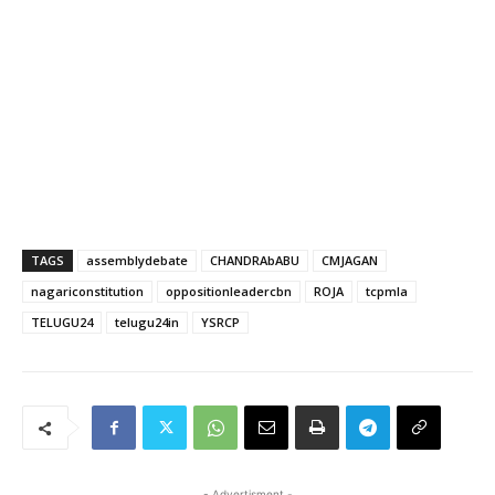
TAGS
assemblydebate
CHANDRAbABU
CMJAGAN
nagariconstitution
oppositionleadercbn
ROJA
tcpmla
TELUGU24
telugu24in
YSRCP
- Advertisment -