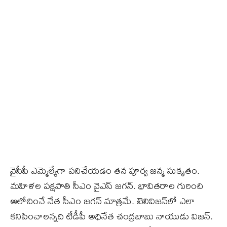
వైసీపీ ఎమ్మెల్యేగా పనిచేయడం తన పూర్వ జన్మ సుకృతం.
మహిళల పక్షపాతి సీఎం వైఎస్ జగన్. భావితరాల గురించి
ఆలోచించే నేత సీఎం జగన్ మాత్రమే. టెలివిజన్‌లో ఎలా
కనిపించాలన్నది టీడీపీ అధినేత చంద్రబాబు నాయుడు విజన్.