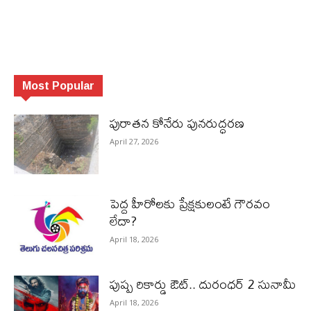
Most Popular
పురాత‌న కోనేరు పున‌రుద్ధ‌ర‌ణ
April 27, 2026
పెద్ద హీరోల‌కు ప్రేక్ష‌కులంటే గౌర‌వం
లేదా?
April 18, 2026
పుష్ప రికార్డు ఔట్‌.. దురంధ‌ర్ 2 సునామీ
April 18, 2026