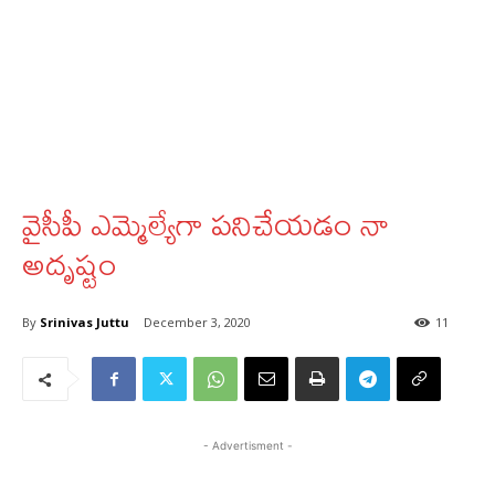
వైసీపీ ఎమ్మెల్యేగా పనిచేయడం నా
అదృష్టం
By
Srinivas Juttu
December 3, 2020
11
- Advertisment -