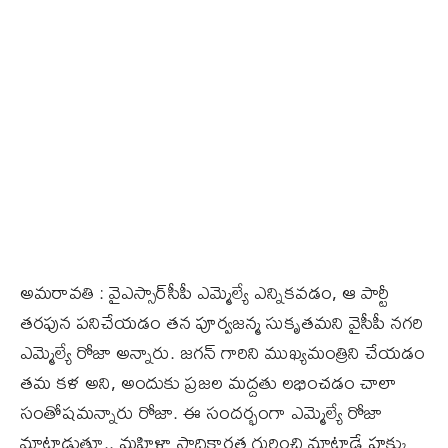
అమరావతి : వైఎస్సార్‌సీపీ ఎమ్మెల్యే ఎన్నికవడం, ఆ పార్టీ
తరఫున పనిచేయడం తన పూర్వజన్మ సుకృతమని వైసీపీ నగరి
ఎమ్మెల్యే రోజా అన్నారు. జగన్‌ గారిని ముఖ్యమంత్రిని చేయడం
తమ కళ అని, అందుకు ప్రజల మద్దతు లభించడం చాలా
సంతోషమన్నారు రోజా. ఈ సందర్భంగా ఎమ్మెల్యే రోజా
మాట్లాడుతూ.. మహిళా సాధికారత గురించి మాట్లాడే హక్కు