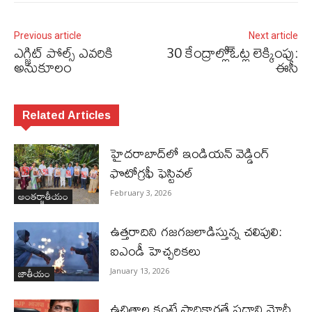
Previous article
Next article
ఎగ్జిట్ పోల్స్ ఎవరికి
30 కేంద్రాల్లో్ఓట్ల లెక్కింపు:
అనుకూలం
ఈసీ
Related Articles
హైదరాబాద్‌లో ఇండియన్ వెడ్డింగ్
ఫొటోగ్రఫీ ఫెస్టివల్
అంతర్జాతీయం
February 3, 2026
ఉత్తరాదిని గజగజలాడిస్తున్న చలిపులి:
ఐఎండీ హెచ్చరికలు
జాతీయం
January 13, 2026
ఉచితాల కంటే సాధికారతే ప్రధాని మోదీ