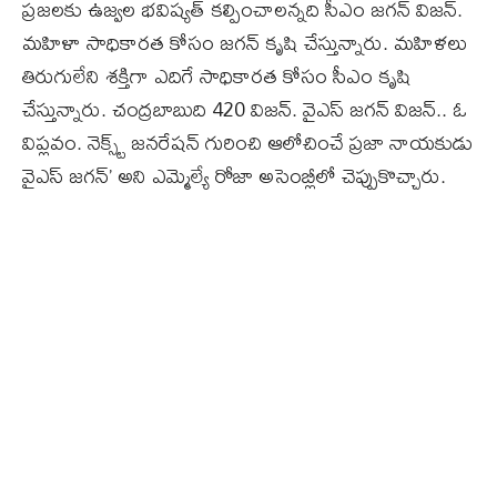
ప్రజలకు ఉజ్వల భవిష్యత్ కల్పించాలన్నది సీఎం జగన్ విజన్.
మహిళా సాధికారత కోసం జగన్ కృషి చేస్తున్నారు. మహిళలు
తిరుగులేని శక్తిగా ఎదిగే సాధికారత కోసం సీఎం కృషి
చేస్తున్నారు. చంద్రబాబుది 420 విజన్. వైఎస్ జగన్ విజన్.. ఓ
విప్లవం. నెక్స్ట్ జనరేషన్ గురించి ఆలోచించే ప్రజా నాయకుడు
వైఎస్ జగన్’ అని ఎమ్మెల్యే రోజా అసెంబ్లీలో చెప్పుకొచ్చారు.