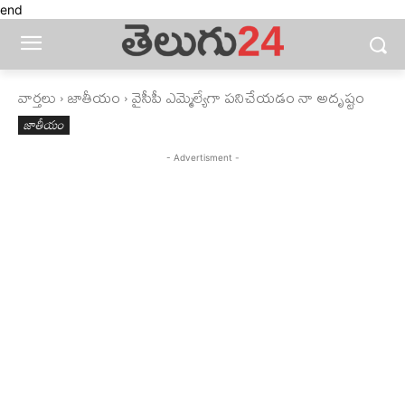
end
వార్తలు
జాతీయం
వైసీపీ ఎమ్మెల్యేగా పనిచేయడం నా అదృష్టం
జాతీయం
- Advertisment -