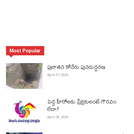
Most Popular
పురాత‌న కోనేరు పున‌రుద్ధ‌ర‌ణ
April 27, 2026
పెద్ద హీరోల‌కు ప్రేక్ష‌కులంటే గౌర‌వం
లేదా?
April 18, 2026