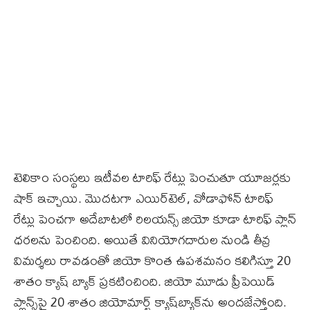
టెలికాం సంస్థలు ఇటీవల టారిఫ్‌ రేట్లు పెంచుతూ యూజర్లకు
షాక్‌ ఇచ్చాయి. మొదటగా ఎయిర్‌టెల్‌, వోడాఫోన్‌ టారిఫ్‌
రేట్లు పెంచగా అదేబాటలో రిలయన్స్‌ జియో కూడా టారిఫ్‌ ప్లాన్‌
ధరలను పెంచింది. అయితే వినియోగదారుల నుండి తీవ్ర
విమర్శలు రావడంతో జియో కొంత ఉపశమనం కలిగిస్తూ 20
శాతం క్యాష్‌ బ్యాక్‌ ప్రకటించింది. జియో మూడు ప్రీపెయిడ్‌
ప్లాన్స్‌పై 20 శాతం జియోమార్ట్‌ క్యాష్‌బ్యాక్‌ను అందజేస్తోంది.