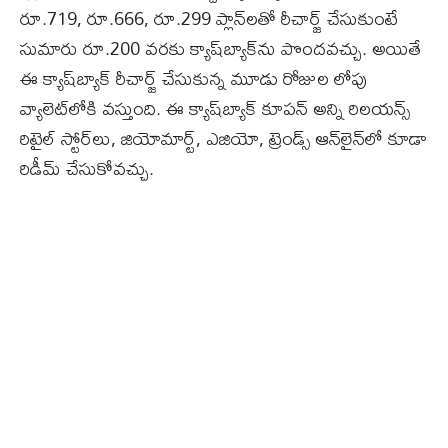
రూ.719, రూ.666, రూ.299 ప్లాన్‌లతో రీచార్జ్‌ చేసుకుంటే
సుమారు రూ.200 వరకు క్యాష్‌బ్యాక్‌ను పొందవచ్చు. అయితే
ఈ క్యాష్‌బ్యాక్‌ రీచార్జ్‌ చేసుకున్న మూడు రోజుల లోపు
వ్యాలెట్‌లోకి వస్తుంది. ఈ క్యాష్‌బ్యాక్‌ కూపన్ అన్ని రిలయన్స్‌
రిటైల్‌ స్టోర్‌లు, జియోమార్ట్‌, ఎజియో, ట్రెండ్స్‌ ఆన్‌లైన్‌లో కూడా
రిడీమ్‌ చేసుకోవచ్చు.