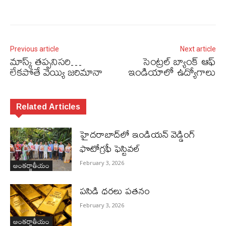
Previous article
Next article
మాస్క్‌ తప్పనిసరి…
సెంట్రల్‌ బ్యాంక్‌ ఆఫ్‌
లేకపోతే వెయ్యి జరిమానా
ఇండియాలో ఉద్యోగాలు
Related Articles
హైదరాబాద్‌లో ఇండియన్ వెడ్డింగ్
ఫొటోగ్రఫీ ఫెస్టివల్
అంతర్జాతీయం
February 3, 2026
పసిడి ధరలు పతనం
February 3, 2026
అంతర్జాతీయం