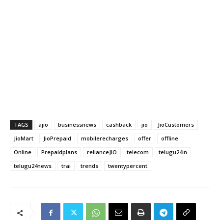
TAGS
ajio
businessnews
cashback
jio
JioCustomers
JioMart
JioPrepaid
mobilerecharges
offer
offline
Online
Prepaidplans
relianceJIO
telecom
telugu24in
telugu24news
trai
trends
twentypercent