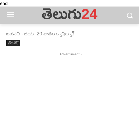
end
బిజినెస్‌
జియో 20 శాతం క్యాష్‌బ్యాక్‌
బిజినెస్‌
- Advertisment -