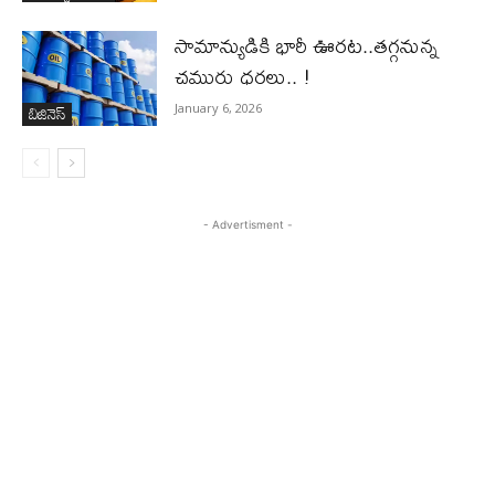
సామాన్యుడికి భారీ ఊరట..తగ్గనున్న
చమురు ధరలు.. !
బిజినెస్‌
January 6, 2026
- Advertisment -