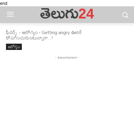
end
ఫీచ‌ర్స్ ‌
ఆరోగ్యం
Getting angry:ఊరికే
కోపగించుకుంటున్నారా..!
ఆరోగ్యం
- Advertisment -