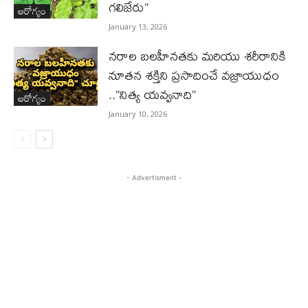
గలిజేరు”
ఆరోగ్యం
January 13, 2026
నరాల బలహీనతకు మరియు శరీరానికి
నూతన శక్తిని ప్రసాదించే వజ్రాయుధం
..”నిత్య యవ్వనాది”
ఆరోగ్యం
January 10, 2026
- Advertisment -