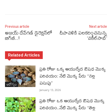
Previous article
Next article
అజయ్‌ దేవ్‌గణ్‌ డైరెక్షన్‌లో
దీపావళికి పలకరించనున్న
బిగ్‌బీ..!
‘వకీల్‌సాబ్’
Related Articles
ప్రతి రోజు ఒక్క ఆయుర్వేద ఔషధ మొక్క
పరిచయం: నేటి మొక్క పేరు “నల్ల
పసుపు”
ఆరోగ్యం
January 13, 2026
ప్రతి రోజు ఒక ఆయుర్వేద ఔషధ మొక్క
పరిచయం..నేటి మొక్క పేరు “తెల్ల