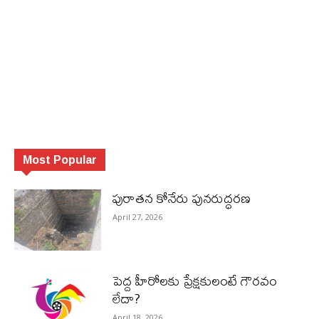
Most Popular
పురాత‌న కోనేరు పున‌రుద్ధ‌ర‌ణ
April 27, 2026
పెద్ద హీరోల‌కు ప్రేక్ష‌కులంటే గౌర‌వం
లేదా?
April 18, 2026