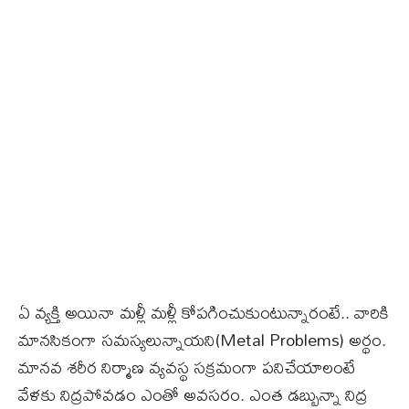
ఏ వ్యక్తి అయినా మళ్లీ మళ్లీ కోపగించుకుంటున్నారంటే.. వారికి
మానసికంగా సమస్యలున్నాయని(Metal Problems) అర్థం.
మానవ శరీర నిర్మాణ వ్యవస్థ సక్రమంగా పనిచేయాలంటే
వేళకు నిద్రపోవడం ఎంతో అవసరం. ఎంత డబ్బున్నా నిద్ర