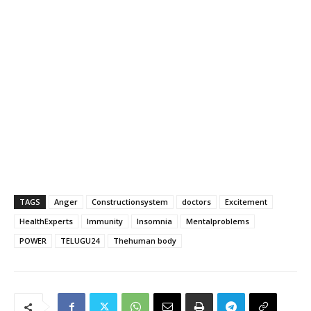
TAGS
Anger
Constructionsystem
doctors
Excitement
HealthExperts
Immunity
Insomnia
Mentalproblems
POWER
TELUGU24
Thehuman body