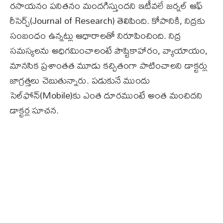
రసాయనం పనితనం మందగిస్తుందని ఇటీవలే జర్నల్ ఆఫ్
రీసెర్చ్(Journal of Research) తెలిపింది. కోపానికి, నిద్రకు
సంబంధం ఉన్నట్లు ఆధారాలతో నిరూపించింది. నిద్ర
సమస్యలను అధిగమించాలంటే పౌష్టికాహారం, వ్యాయాయం,
మానసిక ప్రశాంతత మూడు కచ్చితంగా పాటించాలని డాక్టర్లు
జాగ్రత్తలు చెబుతున్నారు. పడుకునే ముందు
సెల్‌ఫోన్‌(Mobile)కు ఎంత దూరముంటే అంత మంచిదని
డాక్టర్ల సూచన.