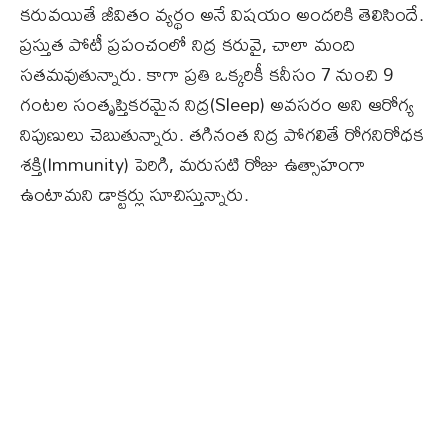
కరువయితే జీవితం వ్యర్థం అనే విషయం అందరికి తెలిసిందే.
ప్రస్తుత పోటీ ప్రపంచంలో నిద్ర కరువై, చాలా మంది
సతమవుతున్నారు. కాగా ప్రతి ఒక్కరికీ కనీసం 7 నుంచి 9
గంటల సంతృప్తికరమైన నిద్ర(Sleep) అవసరం అని ఆరోగ్య
నిపుణులు చెబుతున్నారు. తగినంత నిద్ర పోగలితే రోగనిరోధక
శక్తి(Immunity) పెరిగి, మరుసటి రోజు ఉత్సాహంగా
ఉంటామని డాక్టర్లు సూచిస్తున్నారు.