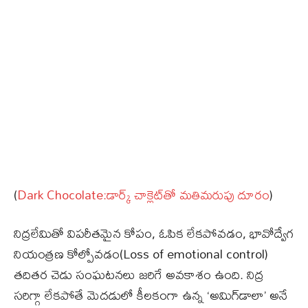
(
Dark Chocolate:డార్క్‌ చాక్లెట్‌తో మతిమరుపు దూరం
)
నిద్రలేమితో విపరీతమైన కోపం, ఓపిక లేకపోవడం, భావోద్వేగ
నియంత్రణ కోల్పోవడం(Loss of emotional control)
తదితర చెడు సంఘటనలు జరిగే అవకాశం ఉంది. నిద్ర
సరిగ్గా లేకపోతే మెదడులో కీలకంగా ఉన్న ‘అమిగ్‌డాలా’ అనే