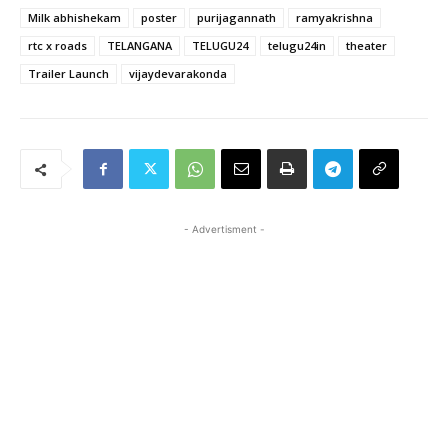
Milk abhishekam
poster
purijagannath
ramyakrishna
rtc x roads
TELANGANA
TELUGU24
telugu24in
theater
Trailer Launch
vijaydevarakonda
- Advertisment -