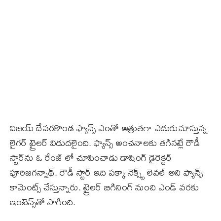
విజయ్ దేవరకొండ ఫ్యాన్స్ ఎంతో ఆత్రుతగా ఎదురుచూస్తున్న
లైగర్ ట్రైలర్ విడుదలైంది. ఫ్యాన్స్ అంచనాలకు తగినట్లే రౌడీ
స్టార్‌ను ఓ రేంజ్ లో చూపించాడు డాషింగ్ డైరెక్టర్
పూరిజగన్నాథ్. రౌడీ స్టార్ ఇది పక్కా నెక్స్ట్ లెవల్ అని ఫ్యాన్స్
కామెంట్స్ చేస్తున్నారు. ట్రైలర్ బిగినింగ్ నుంచి ఎండ్ వరకు
ఇంటెన్స్‌తో సాగింది.