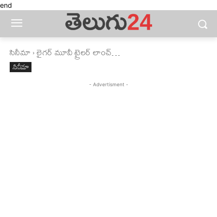
end
సినీమా
లైగర్ మూవీ ట్రైలర్ లాంచ్…
సినీమా
- Advertisment -