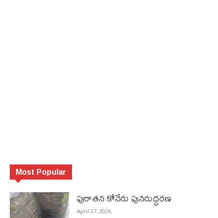
Most Popular
పురాత‌న కోనేరు పున‌రుద్ధ‌ర‌ణ
April 27, 2026