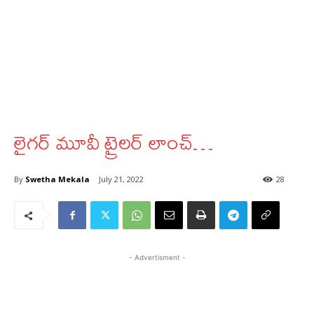
లైగర్ మూవీ ట్రైలర్ లాంచ్…
By
Swetha Mekala
July 21, 2022
28
- Advertisment -