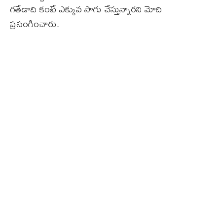
గతేడాది కంటే ఎక్కువ సాగు చేస్తున్నారని మోది
ప్రసంగించారు.