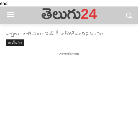
end
వార్తలు
జాతీయం
‘మన్ కీ బాత్’లో మోది ప్రసంగం
జాతీయం
- Advertisment -