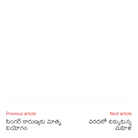
Previous article
Next article
సింగర్‌ కారుణ్యకు మాతృ
వరదలో చిక్కుకున్న
వియోగం
మహిళ