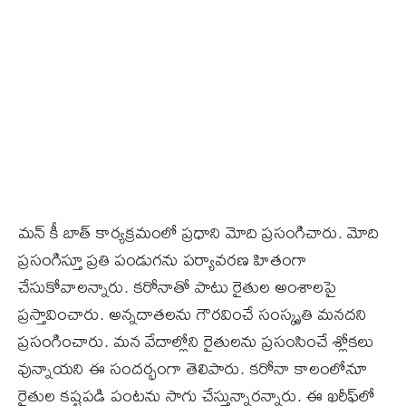
మన్‌ కీ బాత్‌ కార్యక్రమంలో ప్రధాని మోది ప్రసంగిచారు. మోది
ప్రసంగిస్తూ ప్రతి పండుగను పర్యావరణ హితంగా
చేసుకోవాలన్నారు. కరోనాతో పాటు రైతుల అంశాలపై
ప్రస్తావించారు. అన్నదాతలను గౌరవించే సంస్కృతి మనదని
ప్రసంగించారు. మన వేదాల్లోని రైతులను ప్రసంసించే శ్లోకలు
వున్నాయని ఈ సందర్భంగా తెలిపారు. కరోనా కాలంలోనూ
రైతుల కష్టపడి పంటను సాగు చేస్తున్నారన్నారు. ఈ ఖరీఫ్‌లో