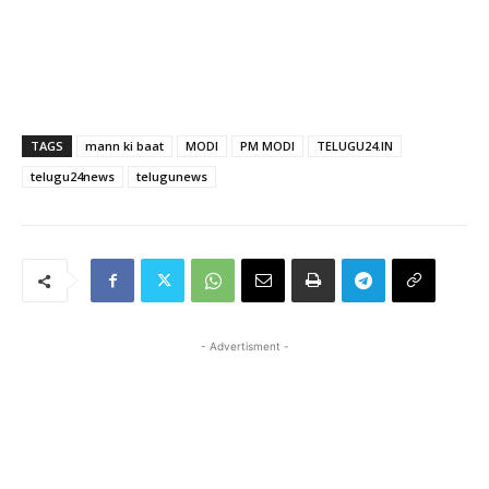
TAGS
mann ki baat
MODI
PM MODI
TELUGU24.IN
telugu24news
telugunews
- Advertisment -