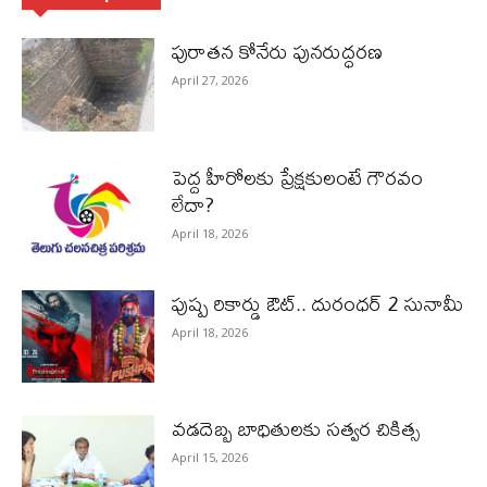
పురాత‌న కోనేరు పున‌రుద్ధ‌ర‌ణ
April 27, 2026
పెద్ద హీరోల‌కు ప్రేక్ష‌కులంటే గౌర‌వం
లేదా?
April 18, 2026
పుష్ప రికార్డు ఔట్‌.. దురంధ‌ర్ 2 సునామీ
April 18, 2026
వడదెబ్బ బాధితులకు సత్వర చికిత్స
April 15, 2026