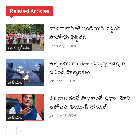
Related Articles
హైదరాబాద్‌లో ఇండియన్ వెడ్డింగ్
ఫొటోగ్రఫీ ఫెస్టివల్
అంతర్జాతీయం
February 3, 2026
ఉత్తరాదిని గజగజలాడిస్తున్న చలిపులి:
ఐఎండీ హెచ్చరికలు
జాతీయం
January 13, 2026
ఉచితాల కంటే సాధికారతే ప్రధాని మోదీ
ఆలోచన: పీయూష్ గోయల్
జాతీయం
January 13, 2026