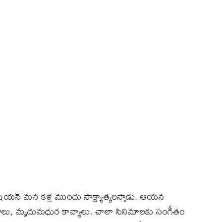
ీషియన్‌ మన కళ్ల ముందు సాక్ష్యాత్కరిస్తాడు. ఆయన
ాలు, మృదుమధుర కావ్యాలు. చాలా సినిమాలకు సంగీతం