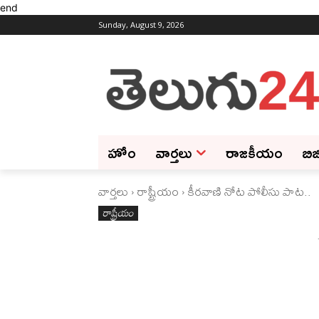
end
Sunday, August 9, 2026
హోం
వార్తలు
రాజకీయం
బిజ
వార్తలు
రాష్ట్రీయం
కీరవాణి నోట పోలీసు పాట..
రాష్ట్రీయం