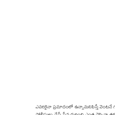
ఎవరికైనా ప్రమాదంలో ఉన్నామనిపిస్తే వెంటనే గ
పోలీసులు చేసే సేవ గురించి ఎంత చెప్పినా తక