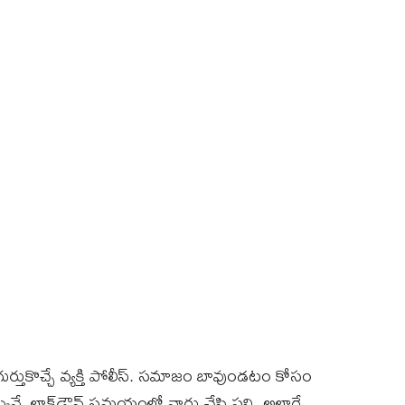
ుర్తుకొచ్చే వ్యక్తి పోలీస్‌. సమాజం బావుండటం కోసం
్కువే. లాక్‌డౌన్‌ సమయంలో వారు చేసి పని, అలాగే