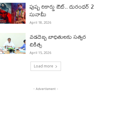
పుష్ప రికార్డు ఔట్‌.. దురంధ‌ర్ 2
సునామీ
April 18, 2026
వడదెబ్బ బాధితులకు సత్వర
చికిత్స
April 15, 2026
Load more
- Advertisment -