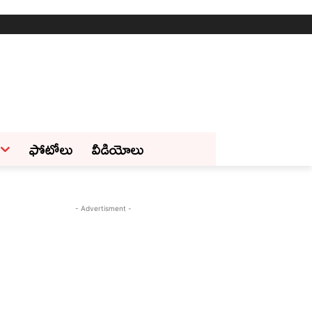
ఫోటోలు
వీడియోలు
- Advertisment -