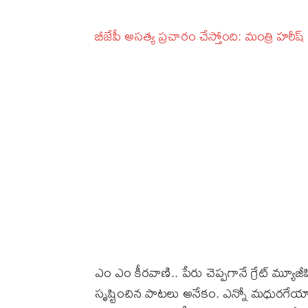
బీజేపీ అసత్య ప్రచారం చేస్తోంది: మంత్రి హరీష్‌
ఎం ఎం కీరవాణి.. పేరు చెప్పగానే గ్రేట్ మ్యూజ
సృష్టించిన పాటలు అనేకం. ఎన్నో మధురగేయ