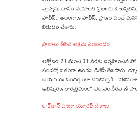
ప్లాస్మాను దానం చేయాలని ప్రజలకు పిలుపునిస్
పోలీస్‌.. తెలంగాణ పోలీస్‌, ప్రాణం పంచే మనస
విడుదల చేశారు.
ప్రాణాలు తీసిన అక్రమ సంబంధం
అక్టోబర్‌ 21 నుంచి 31 వరకు నిర్వహించిన ప
సందర్భోచితంగా ఉందని డీజీపీ తెలిపారు. డ
ఆయన ఈ సందర్భంగా వివరిస్తూనే.. పోలీసు
ఆవిష్కరణ కార్యక్రమంలో ఎం.ఎం.కీరవాణి పాల్గ
లాక్‌డౌన్‌ దిశగా యూరప్‌ దేశాలు