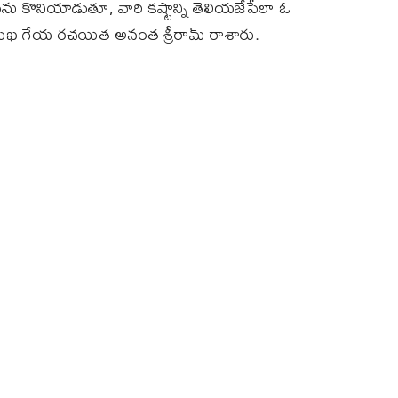
ను కొనియాడుతూ, వారి కష్టాన్ని తెలియజేసేలా ఓ
ుఖ గేయ రచయిత అనంత శ్రీరామ్‌ రాశారు.