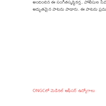
అందించిన ఈ సంగీతసృష్టికర్త.. పోలీసుల సేవ
అద్భుతమైన పాటను పాడారు. ఈ పాటను ప్రమ
ONGCలో మెడికల్ ఆఫీసర్ ఉద్యోగాలు