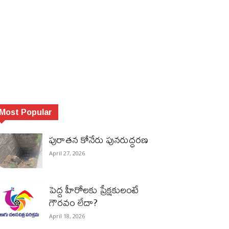
Most Popular
పురాత‌న కోనేరు పున‌రుద్ధ‌ర‌ణ
April 27, 2026
పెద్ద హీరోల‌కు ప్రేక్ష‌కులంటే
గౌర‌వం లేదా?
April 18, 2026