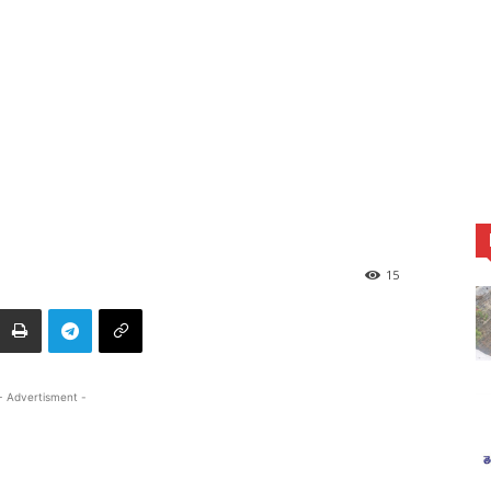
15
- Advertisment -