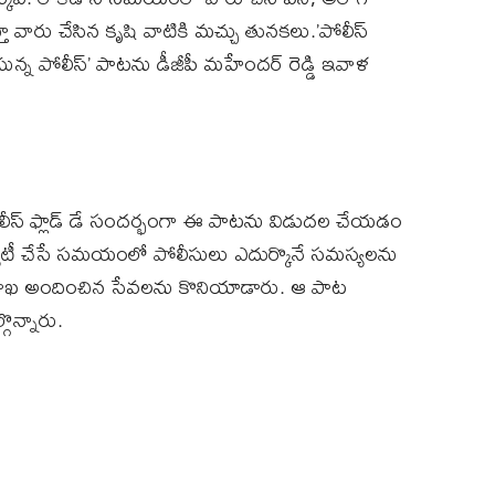
తూ వారు చేసిన కృషి వాటికి మచ్చు తునకలు.’పోలీస్‌
ున్న పోలీస్‌’ పాటను డీజీపీ మహేందర్‌ రెడ్డి ఇవాళ
ోలీస్‌ ఫ్లాడ్‌ డే సందర్భంగా ఈ పాటను విడుదల చేయడం
్యూటీ చేసే సమయంలో పోలీసులు ఎదుర్కొనే సమస్యలను
శాఖ అందించిన సేవలను కొనియాడారు. ఆ పాట
ొన్నారు.