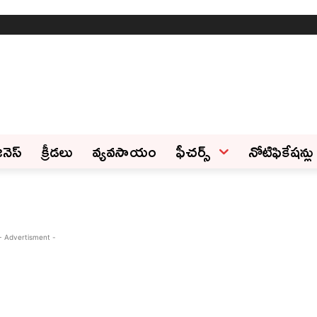
ినెస్‌
క్రీడలు
వ్యవసాయం
ఫీచ‌ర్స్ ‌
నోటిఫికేషన్లు
- Advertisment -