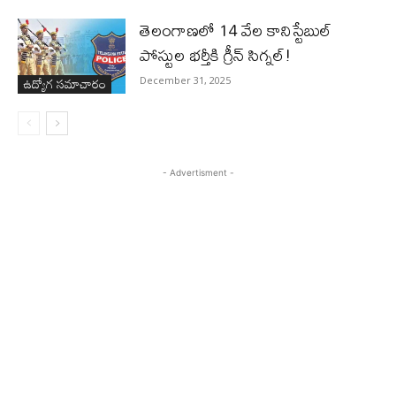
తెలంగాణలో 14 వేల కానిస్టేబుల్
పోస్టుల భర్తీకి గ్రీన్ సిగ్నల్!
ఉద్యోగ సమాచారం
December 31, 2025
- Advertisment -