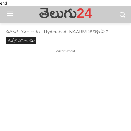
end
ఉద్యోగ సమాచారం
Hyderabad: NAARM నోటిఫికేషన్
ఉద్యోగ సమాచారం
- Advertisment -