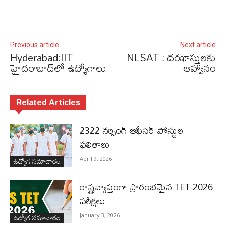
Previous article
Next article
Hyderabad:IIT
NLSAT : దరఖాస్తులకు
హైదరాబాద్‌లో ఉద్యోగాలు
ఆహ్వానం
Related Articles
2322 నర్సింగ్ ఆఫీసర్ పోస్టుల
ఫలితాలు
ఉద్యోగ సమాచారం
April 9, 2026
రాష్ట్రవ్యాప్తంగా ప్రారంభమైన TET-2026
పరీక్షలు
ఉద్యోగ సమాచారం
January 3, 2026