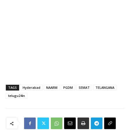
TAGS
Hyderabad
NAARM
PGDM
SEMAT
TELANGANA
telugu24in