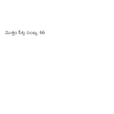
మొత్తం సీట్ల సంఖ్య: 66