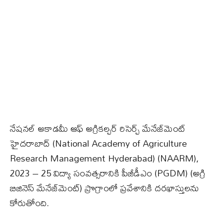
నేషనల్ అకాడమీ ఆఫ్ అగ్రికల్చర్ రిసెర్చ్ మేనేజ్‌మెంట్
హైదరాబాద్‌ (National Academy of Agriculture
Research Management Hyderabad) (NAARM),
2023 – 25 విద్యా సంవత్సరానికి పీజీడీఎం (PGDM) (అగ్రి
బిజినెస్ మేనేజ్‌మెంట్) ప్రొగ్రాంలో ప్రవేశానికి దరఖాస్తులను
కోరుతోంది.