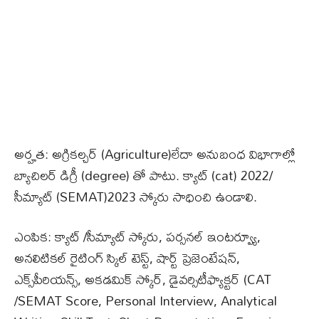
అర్హత: అగ్రికల్చర్ (Agriculture)లేదా అనుబంధ విభాగాల్లో
బ్యాచిలర్ డిగ్రీ (degree) తో పాటు. క్యాట్ (cat) 2022/
సీమ్యాట్ (SEMAT)2023 స్కోరు సాధించి ఉండాలి.
ఎంపిక: క్యాట్ /సీమ్యాట్ స్కోరు, పర్సనల్ ఇంటర్వ్యూ,
అనలిటికల్ రైటింగ్ స్కిల్ టెస్ట్, షార్ట్ ప్రెజెంటేషన్,
ఎక్స్‌పీరియన్స్, అకడమిక్ స్కోర్, డైవర్సిటీఫ్యాక్టర్ (CAT
/SEMAT Score, Personal Interview, Analytical