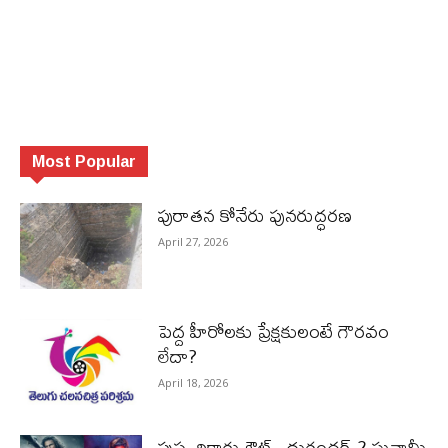
Most Popular
పురాత‌న కోనేరు పున‌రుద్ధ‌ర‌ణ
April 27, 2026
పెద్ద హీరోల‌కు ప్రేక్ష‌కులంటే గౌర‌వం
లేదా?
April 18, 2026
పుష్ప రికార్డు ఔట్‌.. దురంధ‌ర్ 2 సునామీ