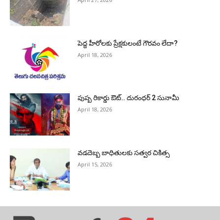
పెద్ద హీరోల‌కు ప్రేక్ష‌కులంటే గౌర‌వం లేదా?
April 18, 2026
పుష్ప రికార్డు ఔట్‌.. దురంధ‌ర్ 2 సునామీ
April 18, 2026
వడదెబ్బ బాధితులకు సత్వర చికిత్స
April 15, 2026