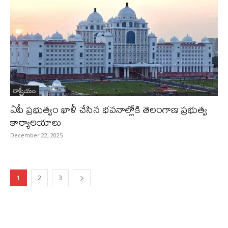
రాష్ట్రీయం
ఏపీ ప్రభుత్వం ఖాళీ చేసిన భవనాల్లోకి తెలంగాణ ప్రభుత్వ
కార్యాలయాలు
December 22, 2025
1
2
3