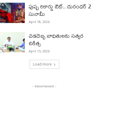
పుష్ప రికార్డు ఔట్‌.. దురంధ‌ర్ 2
సునామీ
April 18, 2026
వడదెబ్బ బాధితులకు సత్వర
చికిత్స
April 15, 2026
Load more
- Advertisment -