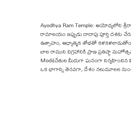
Ayodhya Ram Temple: అయోధ్యలోని శ్రీరామ జన్
రామాలయం ఇప్పుడు దాదాపు పూర్తి దశకు చేరుక
ఉత్సాహం, ఆధ్యాత్మిక శోభతో కళకళలాడుతో
బాల రాముని విగ్రహానికి ప్రాణ ప్రతిష్ఠా మహో
Modi)చేతుల మీదుగా ఘనంగా నిర్వహించిన వ
ఒక భాగాన్ని తెరవగా, దేశం నలుమూలల నుంచి