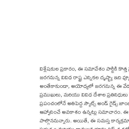
విశ్లేషకుల ప్రకారం, ఈ సమావేశం పార్టీకి కొత
జరగనున్న వివిధ రాష్ట్ర ఎన్నికల దృష్ట్యా ఇది వ
అంతేకాకుండా, అయోధ్యలో జరగనున్న ఈ వేడుకక
ప్రముఖులు, మరియు వివిధ దేశాల ప్రతినిధుల
ప్రపంచంలోనే అతిపెద్ద స్కౌట్స్ అండ్ గైడ్స్ జాం
ఆహ్వానించే అవకాశం ఉన్నట్లు సమాచారం. ఈ 
పాల్గొననున్నారు. అయితే, ఈ సమస్త కార్యక్ర