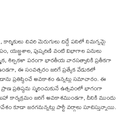
ర్మికులు చివరి మెరుగులు దిద్దే పనిలో నిమగ్నమై
పం, యజ్ఞశాల, పుష్కరిణి వంటి విభాగాల పనులు
క, శిల్పకళా పరంగా భారతీయ వారసత్వానికి ప్రతీకగా
ా ఉండగా, ఈ సంవత్సరం జరిగే ప్రత్యేక వేడుకలో
డాను ప్రతిష్ఠించే అవకాశం ఉన్నట్లు సమాచారం. ఈ
్రాణ ప్రతిష్ఠను స్మరించుకునే ఉత్సవంలో భాగంగా
 కార్యక్రమం జరిగే అవకాశముండగా, దీనికి ముందు
శం కూడా జరగనున్నట్లు పార్టీ వర్గాలు సూచిస్తున్నాయి.