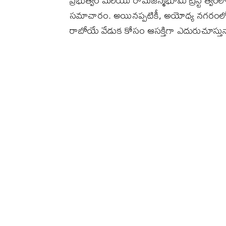
ప్రభుత్వం మరియు రామజన్మభూమి ట్రస్ట్ త్వరల
సమాచారం. అయినప్పటికీ, అయోధ్య నగరంలో 
రాబోయే వేడుక కోసం ఆసక్తిగా ఎదురుచూస్తున్