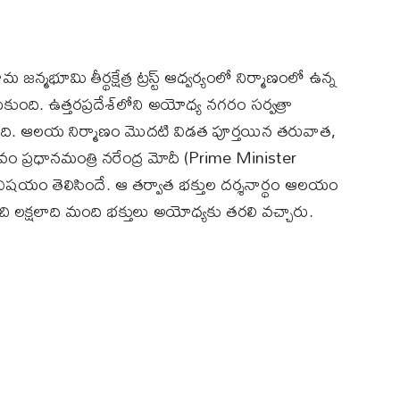
మభూమి తీర్థక్షేత్ర ట్రస్ట్ ఆధ్వర్యంలో నిర్మాణంలో ఉన్న
ుంది. ఉత్తరప్రదేశ్‌లోని అయోధ్య నగరం సర్వత్రా
ంది. ఆలయ నిర్మాణం మొదటి విడత పూర్తయిన తరువాత,
త్సవం ప్రధానమంత్రి నరేంద్ర మోదీ (Prime Minister
ిషయం తెలిసిందే. ఆ తర్వాత భక్తుల దర్శనార్థం ఆలయం
 లక్షలాది మంది భక్తులు అయోధ్యకు తరలి వచ్చారు.