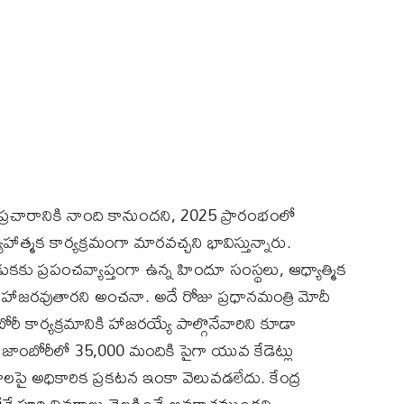
్త ప్రచారానికి నాంది కానుందని, 2025 ప్రారంభంలో
్యూహాత్మక కార్యక్రమంగా మారవచ్చని భావిస్తున్నారు.
ు ప్రపంచవ్యాప్తంగా ఉన్న హిందూ సంస్థలు, ఆధ్యాత్మిక
ు హాజరవుతారని అంచనా. అదే రోజు ప్రధానమంత్రి మోదీ
బోరీ కార్యక్రమానికి హాజరయ్యే పాల్గొనేవారిని కూడా
జాంబోరీలో 35,000 మందికి పైగా యువ కేడెట్లు
మాలపై అధికారిక ప్రకటన ఇంకా వెలువడలేదు. కేంద్ర