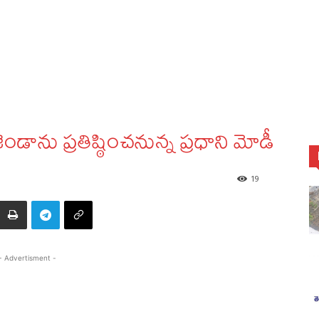
ను ప్రతిష్ఠించనున్న ప్రధాని మోడీ
19
- Advertisment -