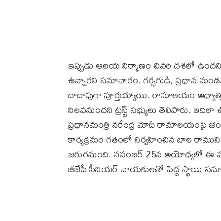
ఇప్పుడు ఆలయ నిర్మాణం చివరి దశలో ఉందని, కా
ఉన్నారని సమాచారం. గర్భగుడి, ప్రధాన మండ
దాదాపుగా పూర్తయ్యాయి. రామాలయం ఆధ్యాత్మి
నిలవనుందని ట్రస్ట్ సభ్యులు తెలిపారు. ఇదిల
ప్రధానమంత్రి నరేంద్ర మోదీ రామాలయంపై జెం
కార్యక్రమం గతంలో నిర్వహించిన బాల రాముని ప
జరుగనుంది. నవంబర్ 25న అయోధ్యలో ఈ మహా
బీజేపీ సీనియర్ నాయకులతో పెద్ద స్థాయి సమావే