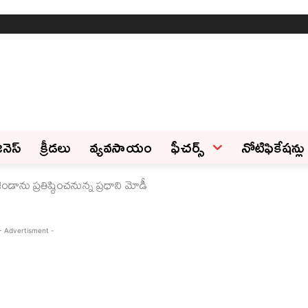
ినెస్‌
క్రీడలు
వ్యవసాయం
ఫీచ‌ర్స్ ‌
నోటిఫికేషన్లు
ను ప్రతిష్ఠించనున్న ప్రధాని మోడీ
- Advertisment -