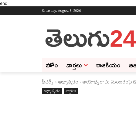
end
Saturday, August 8, 2026
హోం
వార్తలు
రాజకీయం
బిజ
ఫీచ‌ర్స్ ‌
ఆధ్యాత్మికం
అయోధ్య రామ మందిరంపై జెండా
ఆధ్యాత్మికం
వార్తలు