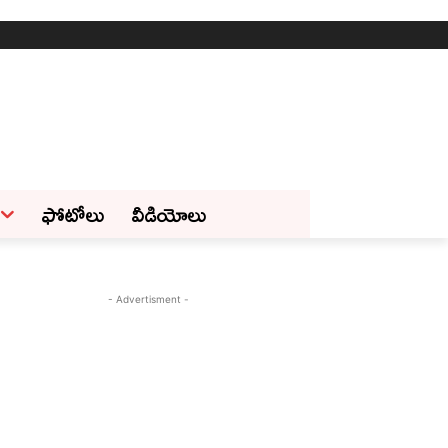
ఫోటోలు
వీడియోలు
- Advertisment -