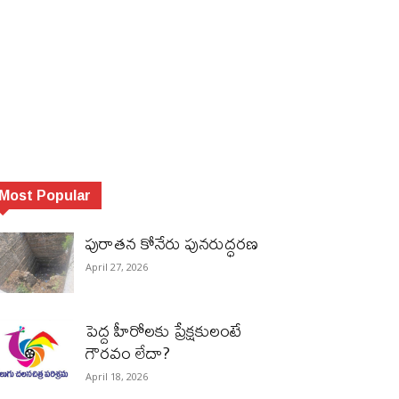
Most Popular
పురాత‌న కోనేరు పున‌రుద్ధ‌ర‌ణ
April 27, 2026
పెద్ద హీరోల‌కు ప్రేక్ష‌కులంటే
గౌర‌వం లేదా?
April 18, 2026