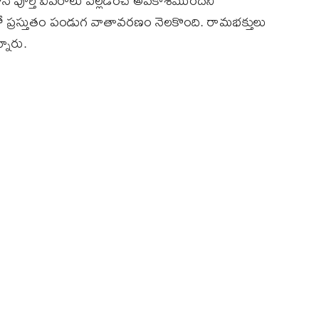
ోనే పూర్తి వివరాలు వెల్లడించే అవకాశముందని
ప్రస్తుతం పండుగ వాతావరణం నెలకొంది. రామభక్తులు
నారు.