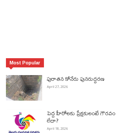
Most Popular
పురాత‌న కోనేరు పున‌రుద్ధ‌ర‌ణ
April 27, 2026
పెద్ద హీరోల‌కు ప్రేక్ష‌కులంటే గౌర‌వం
లేదా?
April 18, 2026