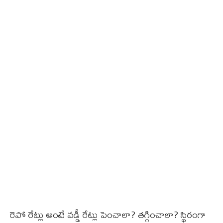
రెపో రేట్లు అంటే వడ్డీ రేట్లు పెంచాలా? తగ్గించాలా? స్థిరంగా