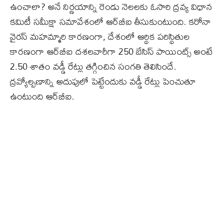
ఉంచాలా? అనే నిర్ణయాన్ని రెండు నెలలకు ఓసారి ద్రవ్య విధాన
కమిటీ సమీక్షా సమావేశంలో ఆర్‌బీఐ తీసుకుంటుంది. కరోనా
వైరస్ మహమ్మారి కారణంగా, దేశంలో ఆర్థిక పరిస్థితుల
కారణంగా ఆర్‌బీఐ దశలవారీగా 250 బేసిస్ పాయింట్స్ అంటే
2.50 శాతం వడ్డీ రేట్లు తగ్గించిన సంగతి తెలిసిందే.
ద్రవ్యోల్బణాన్ని అదుపులో పెట్టేందుకు వడ్డీ రేట్లు పెంచుతూ
ఉంటుంది ఆర్‌బీఐ.