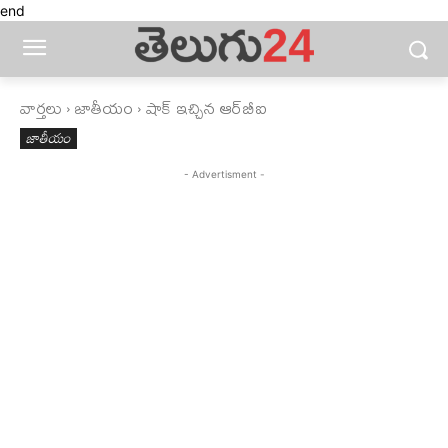
end
వార్తలు
జాతీయం
షాక్ ఇచ్చిన ఆర్‍‌బీఐ
జాతీయం
- Advertisment -