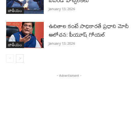
ఐఎండీ హెచ్చరికలు
జాతీయం
January 13, 2026
ఉచితాల కంటే సాధికారతే ప్రధాని మోదీ
ఆలోచన: పీయూష్ గోయల్
జాతీయం
January 13, 2026
- Advertisment -