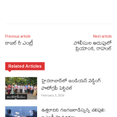
Previous article
Next article
కాజల్ రీ ఎంట్రీ
పోలీసుల అదుపులో
ప్రియాంక, రాహుల్‌
Related Articles
హైదరాబాద్‌లో ఇండియన్ వెడ్డింగ్
ఫొటోగ్రఫీ ఫెస్టివల్
అంతర్జాతీయం
February 3, 2026
ఉత్తరాదిని గజగజలాడిస్తున్న చలిపులి: