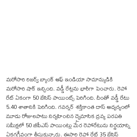
మరోసారి రిజర్వ్ బ్యాంక్ ఆఫ్ ఇండియా సామాన్యుడికి
మరోసారి షాక్ ఇచ్చింది. వడ్డీ రేట్లను భారీగా పెంచారు. రెపో
రేట్ ఏకంగా 50 బేసిస్ పాయింట్స్ పెరిగింది. దీంతో వడ్డీ రేటు
5.40 శాతానికి పెరిగింది. గ‌వ‌ర్నర్ శ‌క్తికాంత దాస్ ఆధ్వర్యంలో
మూడు రోజులపాటు నిర్వహించిన ద్వైమాసిక ద్రవ్య పరపతి
సమీక్షలో 50 బీపీఎస్‌ పాయింట్లు మేర రెపోరేటును నిర్ణయాన్ని
ఏకగగ్రీవంగా తీసుకున్నారు. ఈసారి రెపో రేట్ 35 బేసిస్