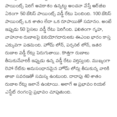
పాయింట్స్ పెరిగే అవకాశం ఉన్నట్టు అంచనా వేస్తే ఆర్‌బీఐ
ఏకంగా 50 బేసిస్ పాయింట్స్ వడ్డీ రేటు పెంచింది. 100 బేసిస్
పాయింట్స్ ఒక శాతం లేదా ఒక రూపాయితో సమానం. అంటే
ఇప్పుడు 50 పైసలు వడ్డీ రేటు పెరిగింది. ఫలితంగా గృహ,
వాహనాల రుణాలపై వినియోగదారులకు ఈఎంఐ భారం కాస్త
ఎక్కువగా పడనుంది. హోమ్ లోన్, పర్సనల్ లోన్, ఇతర
రుణాల వడ్డీ రేట్లు పెరుగుతాయి. కొత్తగా రుణాలు
తీసుకునేవారికీ ఇప్పుడు ఉన్న వడ్డీ రేటు వర్తిస్తుంది. ముఖ్యంగా
రెపో రేట్‌కు అనుసంధానమైన హోమ్ లోన్లు తీసుకున్న వారికి
తాజా సవరణతో సమస్య ఉంటుంది. దాదాపు 40 శాతం
రుణాల రేట్లు ఇలానే ఉంటాయి. అలాగే ఆ ప్రభావం రియల్
ఎస్టేట్ రంగంపై ప్రభావం చూపుతుంది.