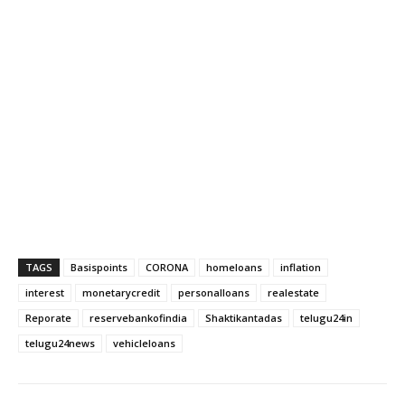
TAGS
Basispoints
CORONA
homeloans
inflation
interest
monetarycredit
personalloans
realestate
Reporate
reservebankofindia
Shaktikantadas
telugu24in
telugu24news
vehicleloans