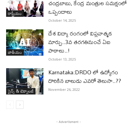
చంద్రబాబు, కేంద్ర మంత్రుల సమక్షంలో
ఒప్పందాలు
రాష్ట్రీయం
October 14, 2025
దేశ విద్యా రంగంలో విప్లవాత్మక
మార్పు..3వ తరగతినుంచే ఏఐ
పాఠాలు..!
జాతీయం
October 13, 2025
Karnataka:DRDO లో ఉద్యోగం
దొరికిన బాలుడు ఎవరో తెలుసా..??
సైన్స్‌ & టెక్నాలజీ
November 26, 2022
- Advertisment -