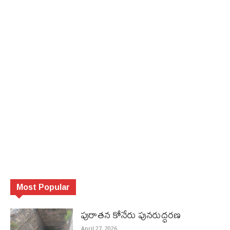
Most Popular
పురాత‌న కోనేరు పున‌రుద్ధ‌ర‌ణ
April 27, 2026