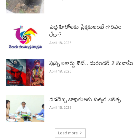
పెద్ద హీరోల‌కు ప్రేక్ష‌కులంటే గౌర‌వం
లేదా?
April 18, 2026
పుష్ప రికార్డు ఔట్‌.. దురంధ‌ర్ 2 సునామీ
April 18, 2026
వడదెబ్బ బాధితులకు సత్వర చికిత్స
April 15, 2026
Load more