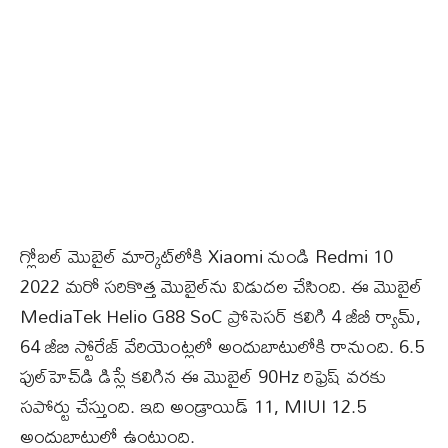
గ్లోబల్‌ మొబైల్‌ మార్కెట్‌లోకి Xiaomi నుండి Redmi 10
2022 మరో సరికొత్త మొబైల్‌ను విడుదల చేసింది. ఈ మొబైల్‌
MediaTek Helio G88 SoC ప్రోసెసర్‌ కలిగి 4 జీబీ ర్యామ్‌,
64 జీబి స్టోరేజ్‌ వేరియెంట్లలో అందుబాటులోకి రానుంది. 6.5
ఫుల్‌హెచ్‌డి డిస్లే కలిగిన ఈ మొబైల్‌ 90Hz రిఫ్రెష్‌ వరకు
సపోర్టు చేస్తుంది. ఇది అండ్రాయిడ్‌ 11, MIUI 12.5
అందుబాటులో ఉంటుంది.