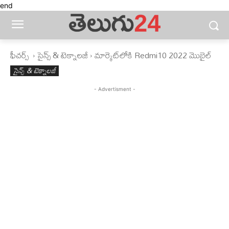
end
ఫీచ‌ర్స్ ‌
సైన్స్‌ & టెక్నాలజీ
మార్కెట్‌లోకి Redmi10 2022 మొబైల్‌
సైన్స్‌ & టెక్నాలజీ
- Advertisment -