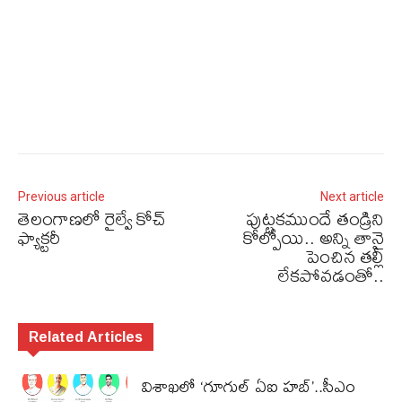
Previous article
Next article
తెలంగాణలో రైల్వే కోచ్‌
పుట్టకముందే తండ్రిని
ఫ్యాక్టరీ
కోల్పోయి.. అన్ని తానై
పెంచిన తల్లీ
లేకపోవడంతో..
Related Articles
విశాఖలో ‘గూగుల్ ఏఐ హబ్’..సీఎం