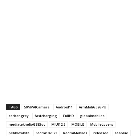
TAGS
50MPAICamera
Android11
ArmMaliG52GPU
corbongrey
fastcharging
FullHD
globalmobiles
mediatekhelioG88Soc
MIUI12.5
MOBILE
MobileLovers
pebblewhite
redmi102022
RedmiMobiles
released
seablue