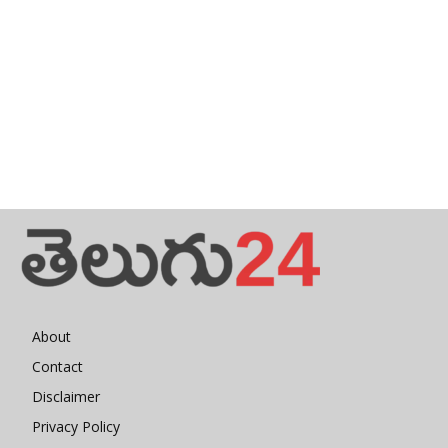
About
Contact
Disclaimer
Privacy Policy