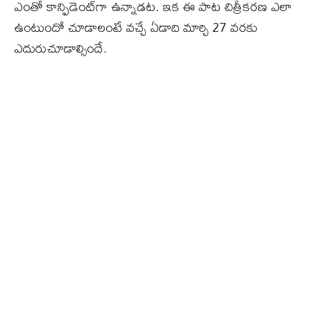
ఎంతో కాన్ఫిడెంట్‌గా ఉన్నాడట. ఇక ఈ పాట చిత్రీకరణ ఎలా
ఉంటుందో చూడాలంటే వచ్చే ఏడాది మార్చి 27 వరకు
ఎదురుచూడాల్సిందే.