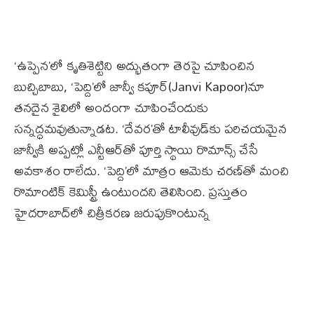
‘ఉప్పెన’లో కృతిశెట్టిని అద్భుతంగా తెరపై చూపించిన
బుచ్చిబాబు, ‘పెద్ది’లో జాన్వీ కపూర్​(Janvi Kapoor)నూ
తనదైన శైలిలో అందంగా చూపించేందుకు
సన్నద్ధమవుతున్నాడట. ‘దేవర’తో టాలీవుడ్‌కు పరిచయమైన
జాన్వీకి అప్పట్లో ఎన్టీఆర్‌తో పూర్తి స్థాయి రొమాన్స్ చేసే
అవకాశం రాలేదు. ‘పెద్ది’లో మాత్రం ఆమెకు చరణ్‌తో మంచి
రొమాంటిక్ కెమిస్ట్రీ ఉంటుందని తెలిసింది. ప్రస్తుతం
హైదరాబాద్‌లో చిత్రీకరణ జరుపుకొంటున్న