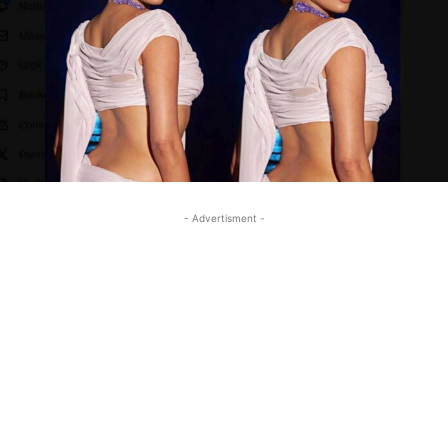
- Advertisment -