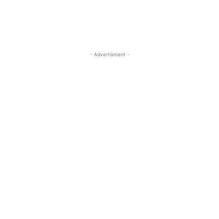
- Advertisment -