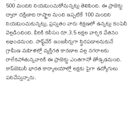
500 మందిని నియమించుకోనున్నట్లు తెలిపింది. ఈ ప్రాజెక్టు
ద్వారా దక్షిణాది రాష్ట్రాల నుంచి ఇప్పటికే 100 మందిని
నియమించుకున్నట్లు, ప్రస్తుతం వారు శిక్షణలో ఉన్నట్లు కంపెనీ
వెల్లడించింది. వీరికి కనీసం రూ.3.5 లక్షల వార్షిక వేతనం
లభించనుంది. సాఫ్ట్‌వేర్‌ ఇంజనీర్లుగా స్థిరపడాలనుకునే
గ్రామీణ మహిళల్లో వ్యక్తిగత కారణాల వల్ల నగరాలకు
రాలేకపోతున్నవారికి ఈ ప్రాజెక్టు ఎంతగానో తోడ్పడనుంది.
కాప్‌జెమినీ భారత కార్యాలయాల్లో లక్షకు పైగా ఉద్యోగులు
పనిచేస్తున్నారు.