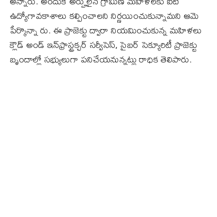
అన్నారు. అందుకే అర్హులైన గ్రామీణ మహిళలకు ఐటీ
ఉద్యోగావకాశాలు కల్పించాలని నిర్ణయించుకున్నామని ఆమె
పేర్కొన్నా రు. ఈ ప్రాజెక్టు ద్వారా నియమించుకున్న మహిళలు
క్లౌడ్‌ అండ్‌ ఇన్‌ఫ్రాస్ట్రక్చర్‌ సర్వీసెస్‌, సైబర్‌ సెక్యూరిటీ ప్రాజెక్టు
బృందాల్లో సభ్యులుగా పనిచేయనున్నట్లు రాధిక తెలిపారు.