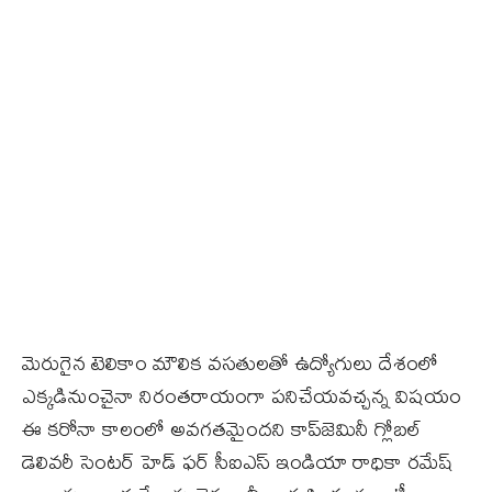
మెరుగైన టెలికాం మౌలిక వసతులతో ఉద్యోగులు దేశంలో
ఎక్కడినుంచైనా నిరంతరాయంగా పనిచేయవచ్చన్న విషయం
ఈ కరోనా కాలంలో అవగతమైందని కాప్‌జెమినీ గ్లోబల్‌
డెలివరీ సెంటర్‌ హెడ్‌ ఫర్‌ సీఐఎస్‌ ఇండియా రాధికా రమేష్‌