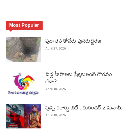
Most Popular
పురాత‌న కోనేరు పున‌రుద్ధ‌ర‌ణ
April 27, 2026
పెద్ద హీరోల‌కు ప్రేక్ష‌కులంటే గౌర‌వం
లేదా?
April 18, 2026
పుష్ప రికార్డు ఔట్‌.. దురంధ‌ర్ 2 సునామీ
April 18, 2026