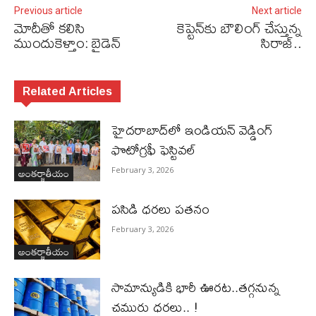
Previous article
Next article
మోదీతో కలిసి
కెప్టెన్‌కు బౌలింగ్ చేస్తున్న
ముందుకెళ్తాం: బైడెన్
సిరాజ్‌..
Related Articles
హైదరాబాద్‌లో ఇండియన్ వెడ్డింగ్
ఫొటోగ్రఫీ ఫెస్టివల్
అంతర్జాతీయం
February 3, 2026
పసిడి ధరలు పతనం
February 3, 2026
అంతర్జాతీయం
సామాన్యుడికి భారీ ఊరట..తగ్గనున్న
చమురు ధరలు.. !