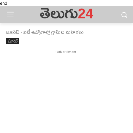
end
బిజినెస్‌
ఐటీ ఉద్యోగాల్లో గ్రామీణ మహిళలు
బిజినెస్‌
- Advertisment -