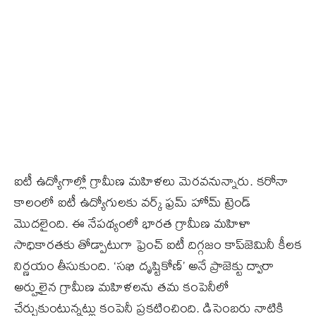
ఐటీ ఉద్యోగాల్లో గ్రామీణ మహిళలు మెరవనున్నారు. కరోనా
కాలంలో ఐటీ ఉద్యోగులకు వర్క్‌ ఫ్రమ్‌ హోమ్ ట్రెండ్‌
మొదలైంది. ఈ నేపథ్యంలో భారత గ్రామీణ మహిళా
సాధికారతకు తోడ్పాటుగా ఫ్రెంచ్‌ ఐటీ దిగ్గజం కాప్‌జెమినీ కీలక
నిర్ణయం తీసుకుంది. ‘సఖి దృష్టికోణ్‌’ అనే ప్రాజెక్టు ద్వారా
అర్హులైన గ్రామీణ మహిళలను తమ కంపెనీలో
చేర్చుకుంటున్నట్లు కంపెనీ ప్రకటించింది. డిసెంబరు నాటికి