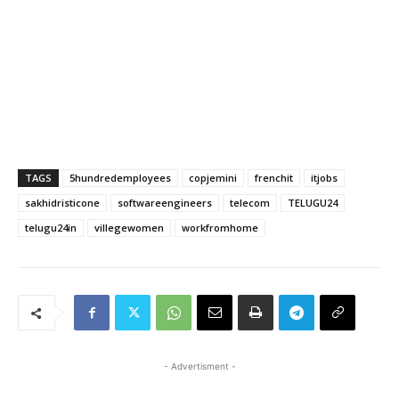
TAGS
5hundredemployees
copjemini
frenchit
itjobs
sakhidristicone
softwareengineers
telecom
TELUGU24
telugu24in
villegewomen
workfromhome
- Advertisment -