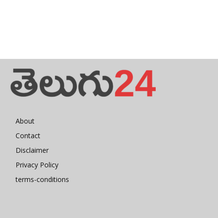
About
Contact
Disclaimer
Privacy Policy
terms-conditions