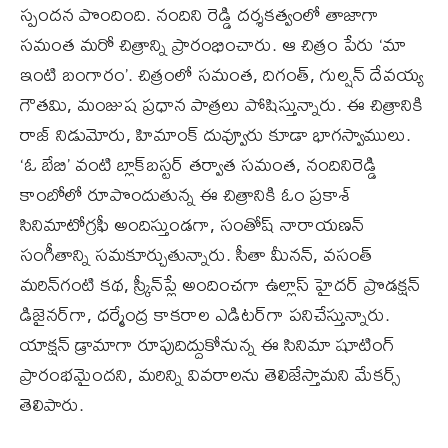
స్పంద‌న పొందింది. నందిని రెడ్డి ద‌ర్శ‌క‌త్వంలో తాజాగా
సమంత మ‌రో చిత్రాన్ని ప్రారంభించారు. ఆ చిత్రం పేరు ‘మా
ఇంటి బంగారం’. చిత్రంలో సమంత, దిగంత్, గుల్షన్ దేవయ్య
గౌతమి, మంజుష ప్రధాన పాత్రలు పోషిస్తున్నారు. ఈ చిత్రానికి
రాజ్ నిడుమోరు, హిమాంక్ దువ్వూరు కూడా భాగ‌స్వాములు.
‘ఓ బేబి’ వంటి బ్లాక్‌బస్టర్ తర్వాత సమంత, నందినిరెడ్డి
కాంబోలో రూపొందుతున్న ఈ చిత్రానికి ఓం ప్రకాశ్
సినిమాటోగ్రఫీ అందిస్తుండగా, సంతోష్ నారాయణన్
సంగీతాన్ని సమకూర్చుతున్నారు. సీతా మీనన్, వసంత్
మరిన్‌గంటి కథ, స్క్రీన్‌ప్లే అందించగా ఉల్లాస్ హైదర్ ప్రొడక్షన్
డిజైనర్‌గా, ధర్మేంద్ర కాకరాల ఎడిటర్‌గా పనిచేస్తున్నారు.
యాక్షన్ డ్రామాగా రూపుదిద్దుకోనున్న ఈ సినిమా షూటింగ్
ప్రారంభమైందని, మరిన్ని వివరాలను తెలిజేస్తామని మేకర్స్
తెలిపారు.