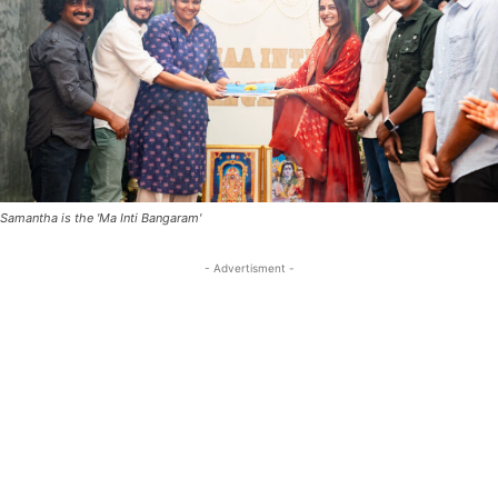
Samantha is the 'Ma Inti Bangaram'
- Advertisment -