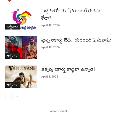
పెద్ద హీరోల‌కు ప్రేక్ష‌కులంటే గౌర‌వం
లేదా?
రాష్ట్రీయం
April 18, 2026
పుష్ప రికార్డు ఔట్‌.. దురంధ‌ర్ 2 సునామీ
April 18, 2026
రాష్ట్రీయం
జ‌క్క‌న్న రికార్డు కొట్టేలా ఉన్నాడే!
April 8, 2026
రాష్ట్రీయం
- Advertisment -