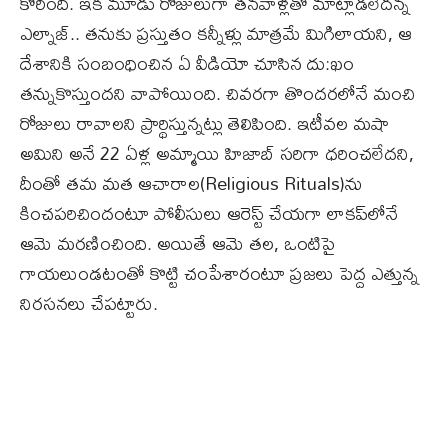
కోరింది. ఇక మూడు రోజులుగా తనవాళ్లతో మాట్లాడలేదన్న
ఎల్నాజ్.. తనుకు ప్రస్తుతం కన్నీళ్లు మాత్రమే మిగిలాయని, ఆ
దేశానికి సంబంధించిన ఏ వీడియో చూసిన దు:ఖం
తన్నుకొస్తుందని వాపోయింది. చివరగా తొందరలోనే మంచి
రోజులు రావాలని ప్రార్థిస్తున్నట్లు తెలిపింది. ఇటీవల మషా
అమిని అనే 22 ఏళ్ల అమ్మాయి హిజాబ్ సరిగా ధరించలేదని,
దీంతో తమ మత ఆచారాల(Religious Rituals)ను
కించపరిచిందంటూ పోలీసులు ఆరెస్ట్ చేయగా లాకప్‌లోనే
ఆమె మరణించింది. అయితే ఆమె తల, ఒంటిపై
గాయలుండటంతో కొట్టి చంపేశారంటూ ప్రజలు పెద్ద ఎత్తున్న
నిరసనలు చేపట్టారు.