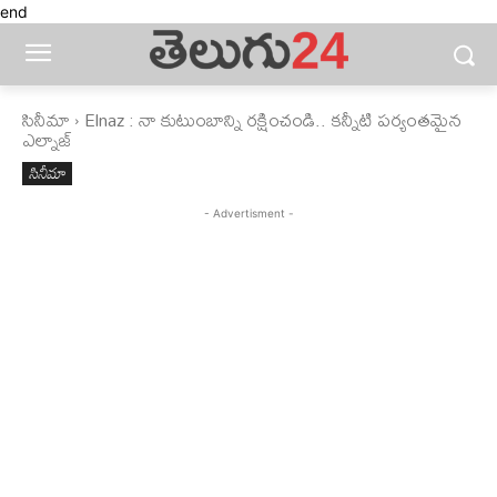
end
సినీమా
Elnaz : నా కుటుంబాన్ని రక్షించండి.. కన్నీటి పర్యంతమైన
ఎల్నాజ్
సినీమా
- Advertisment -