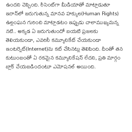
ఉందని చెప్పింది. రీసెంట్‌గా మీడియాతో మాట్లాడుతూ
ఇరాన్‌లో జరుగుతున్న మానవ హక్కుల(Human Rights)
ఉల్లంఘన గురించి మాట్లాడటం ఇప్పుడు చాలాముఖ్యమన్న
నటి.. అక్కడ ఏ జరుగుతుందో బయటి ప్రజలకు
తెలియకుండా, ఎవరినీ కమ్యూనికేట్ చేయకుండా
ఇంటర్నెట్‌(Internet)ను కట్ చేసినట్లు తెలిపింది. దీంతో తన
కుటుంబంతో ఏ రకమైన కమ్యూనికేషన్ లేదని, ప్రతి మార్గం
బ్లాక్ చేయబడిందంటూ ఎమోషనల్ అయింది.