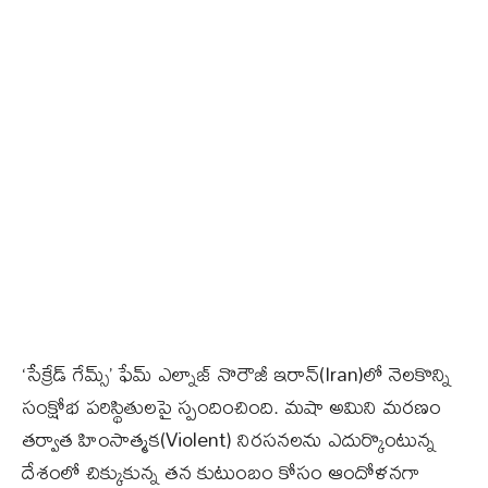
‘సేక్రేడ్ గేమ్స్’ ఫేమ్ ఎల్నాజ్ నొరౌజీ ఇరాన్‌(Iran)లో నెలకొన్ని
సంక్షోభ పరిస్థితులపై స్పందించింది. మషా అమిని మరణం
తర్వాత హింసాత్మక(Violent) నిరసనలను ఎదుర్కొంటున్న
దేశంలో చిక్కుకున్న తన కుటుంబం కోసం ఆందోళనగా