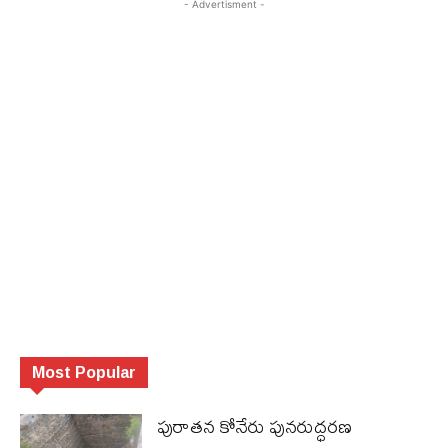
- Advertisment -
Most Popular
పురాత‌న కోనేరు పున‌రుద్ధ‌ర‌ణ