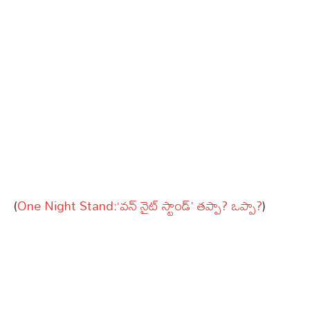
(
One Night Stand:‘వన్ నైట్ స్టాండ్’ తప్పా? ఒప్పా?
)