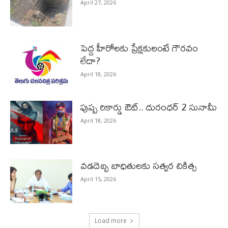
April 27, 2026
పెద్ద హీరోల‌కు ప్రేక్ష‌కులంటే గౌర‌వం
లేదా?
April 18, 2026
పుష్ప రికార్డు ఔట్‌.. దురంధ‌ర్ 2 సునామీ
April 18, 2026
వడదెబ్బ బాధితులకు సత్వర చికిత్స
April 15, 2026
Load more