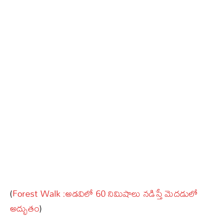
(
Forest Walk :అడవిలో 60 నిమిషాలు నడిస్తే మెదడులో
అద్భుతం
)