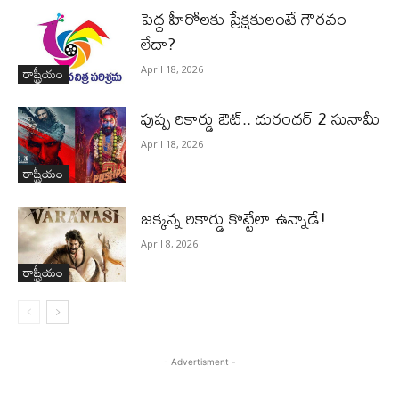
పెద్ద హీరోల‌కు ప్రేక్ష‌కులంటే గౌర‌వం
లేదా?
రాష్ట్రీయం
April 18, 2026
పుష్ప రికార్డు ఔట్‌.. దురంధ‌ర్ 2 సునామీ
April 18, 2026
రాష్ట్రీయం
జ‌క్క‌న్న రికార్డు కొట్టేలా ఉన్నాడే!
April 8, 2026
రాష్ట్రీయం
- Advertisment -