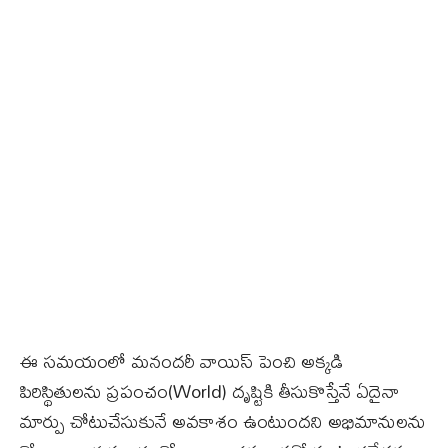
ఈ సమయంలో మనందరీ వాయిస్ పెంచి అక్కడి
పిరిస్థితులను ప్రపంచం(World) దృష్టికి తీసుకొస్తేనే ఏదైనా
మార్పు చోటుచేసుకునే అవకాశం ఉంటుందని అభిమానులను