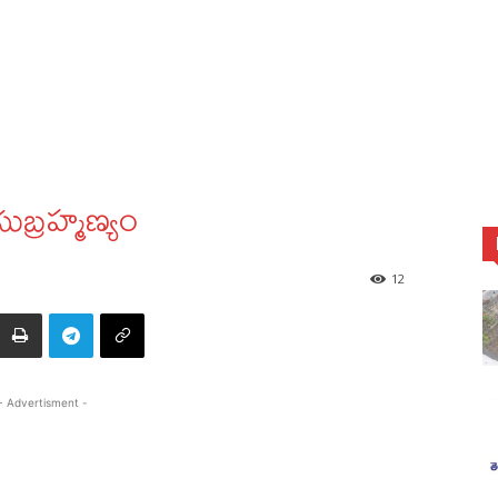
్రహ్మణ్యం
12
- Advertisment -