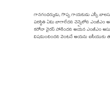
గానగంధర్వుడు, గొప్ప గాయకుడు ఎస్పీ బాలసు
పరిస్థితి ఏమి బాగాలేదని చెన్నైలోని ఎంజీఎం ఆస
కరోనా వైరస్‌ సోకిందని ఆయన ఎంజీఎం ఆసుపత్ర
విషమించిందని వెంటనే ఆయను ఐసీయుకు తరలిం