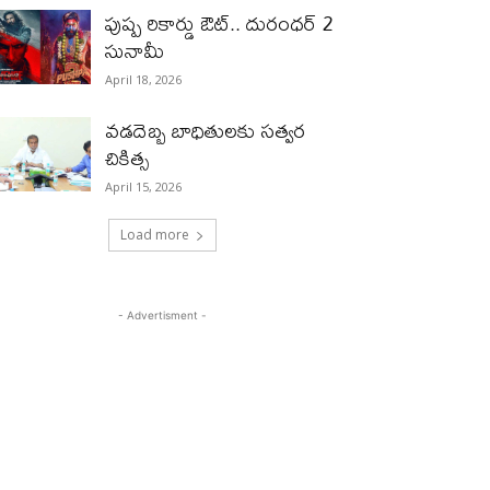
పుష్ప రికార్డు ఔట్‌.. దురంధ‌ర్ 2
సునామీ
April 18, 2026
వడదెబ్బ బాధితులకు సత్వర
చికిత్స
April 15, 2026
Load more
- Advertisment -