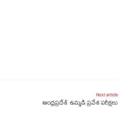
Next article
ఆంధ్రప్రదేశ్‌ ఉమ్మడి ప్రవేశ పరీక్షలు