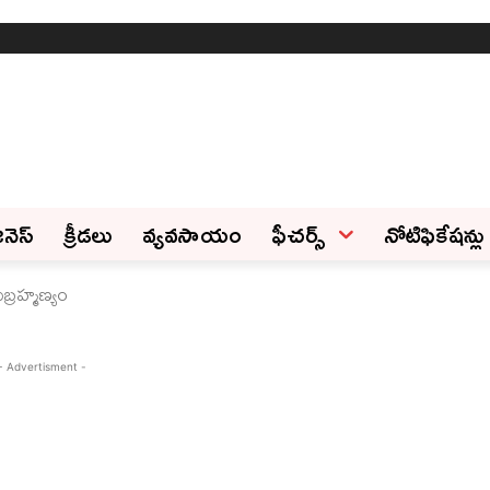
ినెస్‌
క్రీడలు
వ్యవసాయం
ఫీచ‌ర్స్ ‌
నోటిఫికేషన్లు
రహ్మణ్యం
- Advertisment -