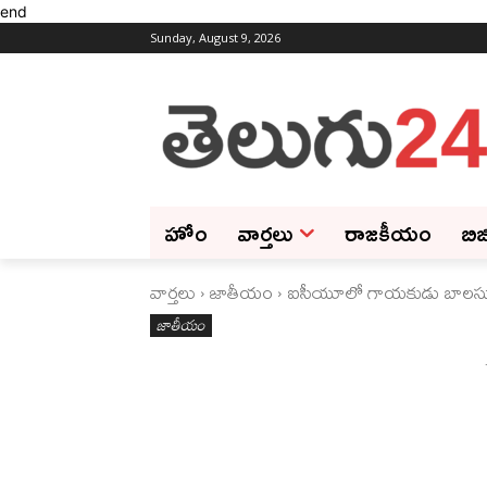
end
Sunday, August 9, 2026
హోం
వార్తలు
రాజకీయం
బిజ
వార్తలు
జాతీయం
ఐసీయూలో గాయకుడు బాలసుబ్
జాతీయం