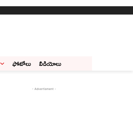
ఫోటోలు
వీడియోలు
- Advertisment -