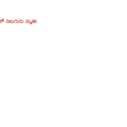
లో నలుగురు మృతి
)