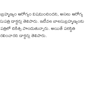
బ్రహ్మణ్యం ఆరోగ్యం విషమించిందని, అసలు ఆరోగ్య
ుపత్రి డాక్టర్లు తెలిపారు. ఇటీవల బాలసుబ్రహ్మణ్యంకు
ిలో చికిత్స పొందుతున్నారు. అయితే పరిస్థితి
చారని డాక్టర్లు తెలిపారు.