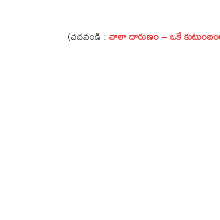
(చదవండి :
చాలా దారుణం – ఒకే కుటుంబం