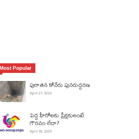
Most Popular
పురాత‌న కోనేరు పున‌రుద్ధ‌ర‌ణ
April 27, 2026
పెద్ద హీరోల‌కు ప్రేక్ష‌కులంటే
గౌర‌వం లేదా?
April 18, 2026