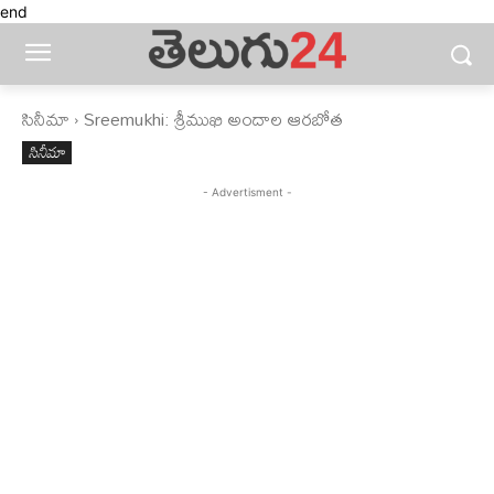
end
సినీమా
Sreemukhi: శ్రీముఖి అందాల ఆరబోత
సినీమా
- Advertisment -