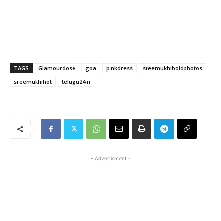
TAGS
Glamourdose
goa
pinkdress
sreemukhiboldphotos
sreemukhihot
telugu24in
- Advertisment -