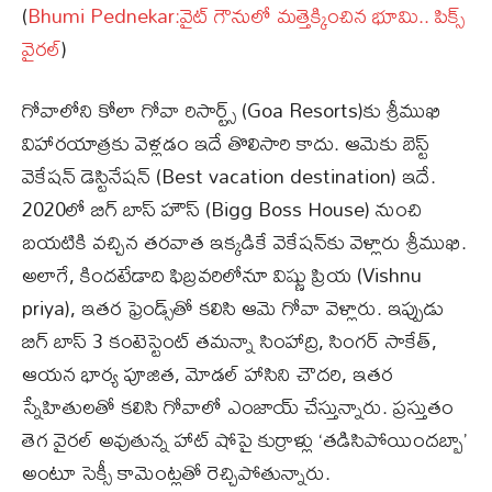
(
Bhumi Pednekar:వైట్ గౌనులో మత్తెక్కించిన భూమి.. పిక్స్
వైరల్
)
గోవాలోని కోలా గోవా రిసార్ట్స్‌ (Goa Resorts)కు శ్రీముఖి
విహారయాత్రకు వెళ్లడం ఇదే తొలిసారి కాదు. ఆమెకు బెస్ట్
వెకేషన్ డెస్టినేషన్ (Best vacation destination) ఇదే.
2020లో బిగ్ బాస్ హౌస్ (Bigg Boss House) నుంచి
బయటికి వచ్చిన తరవాత ఇక్కడికే వెకేషన్‌కు వెళ్లారు శ్రీముఖి.
అలాగే, కిందటేడాది ఫిబ్రవరిలోనూ విష్ణు ప్రియ (Vishnu
priya), ఇతర ఫ్రెండ్స్‌తో కలిసి ఆమె గోవా వెళ్లారు. ఇప్పుడు
బిగ్ బాస్ 3 కంటెస్టెంట్ తమన్నా సింహాద్రి, సింగర్ సాకేత్,
ఆయన భార్య పూజిత, మోడల్ హాసిని చౌదరి, ఇతర
స్నేహితులతో కలిసి గోవాలో ఎంజాయ్ చేస్తున్నారు. ప్రస్తుతం
తెగ వైరల్ అవుతున్న హాట్ షోపై కుర్రాళ్లు ‘తడిసిపోయిందబ్బా’
అంటూ సెక్సీ కామెంట్లతో రెచ్చిపోతున్నారు.