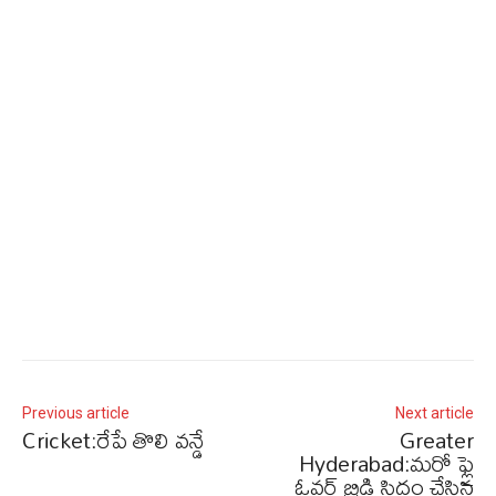
Previous article
Next article
Cricket:రేపే తొలి వన్డే
Greater
Hyderabad:మరో ఫ్లై
ఓవర్ బ్రిడ్జి సిద్ధం చేసిన