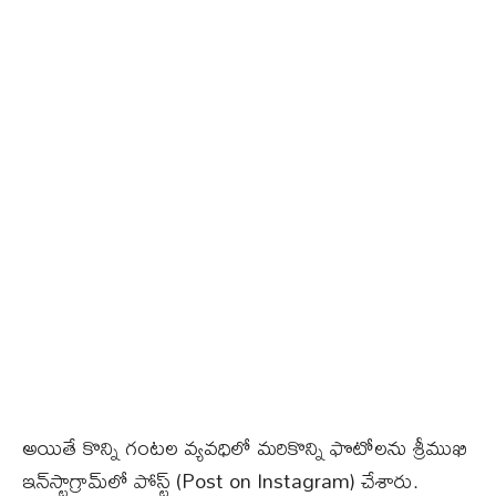
అయితే కొన్ని గంటల వ్యవధిలో మరికొన్ని ఫొటోలను శ్రీముఖి
ఇన్‌స్టాగ్రామ్‌లో పోస్ట్ (Post on Instagram) చేశారు.