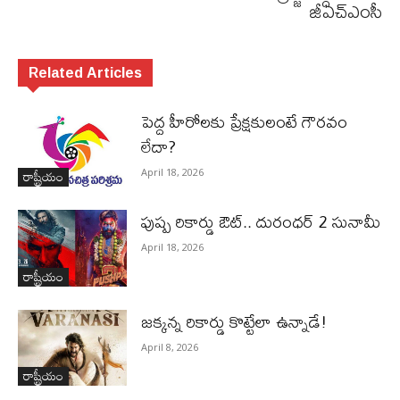
జీఎచ్‌ఎంసీ
Related Articles
పెద్ద హీరోల‌కు ప్రేక్ష‌కులంటే గౌర‌వం
లేదా?
రాష్ట్రీయం
April 18, 2026
పుష్ప రికార్డు ఔట్‌.. దురంధ‌ర్ 2 సునామీ
April 18, 2026
రాష్ట్రీయం
జ‌క్క‌న్న రికార్డు కొట్టేలా ఉన్నాడే!
April 8, 2026
రాష్ట్రీయం