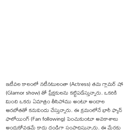
ఇటీవల కాలంలో నటీనటులంతా (Actress) తమ గ్లామర్ షో
(Glamor show) తో ప్రేక్షకులను కట్టిపడేస్తున్నారు. ఒకరికి
మించి ఒకరు ఏమాత్రం తీసిపోము అంటూ అందాల
ఆరబోతతో కనువిందు చేస్తున్నారు. ఈ క్రమంలోనే భారీ ఫ్యాన్
ఫాలోయింగ్ (Fan following) పెంచుకుంటూ అవకాశాలు
అందుకోవడమే కాదు దండిగా సంపాదిస్తున్నారు. ఈ మేరకు