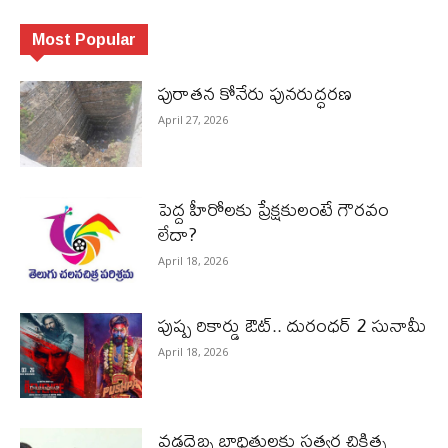
Most Popular
పురాత‌న కోనేరు పున‌రుద్ధ‌ర‌ణ
April 27, 2026
పెద్ద హీరోల‌కు ప్రేక్ష‌కులంటే గౌర‌వం
లేదా?
April 18, 2026
పుష్ప రికార్డు ఔట్‌.. దురంధ‌ర్ 2 సునామీ
April 18, 2026
వడదెబ్బ బాధితులకు సత్వర చికిత్స