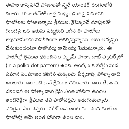
ఈసారి కాస్త హాట్ పోజులతో స్టార్ యాంకర్ రంగంలోకి
దిగారు. గోవా బీచ్‌లో రాళ్ల మధ్య ఇసుకపై పడుకొని
ఫొటోలకు పోజులిచ్చారు శ్రీముఖి. కైపెక్కించే చూపులతో
గుండెపై ఒక ఆకును పెట్టుకుని దిగిన ఈ ఫొటోలు
అభిమానులను విపరీతంగా ఆకర్షిస్తున్నాయి. ఆకు అదృష్టం
చేసుకుందంటూ ఫాలోవర్లు కామెంట్లు పెడుతున్నారు. ఈ
ఫొటోల్లో శ్రీముఖి ధరించిన కాస్ట్యూమ్ పోల్కా డాట్ ప్యాటర్న్‌లో
(In a polka dot pattern) ఉంది. అంటే, ఒక సర్ఫేస్ మీద
సమాన పరిమాణం కలిగిన చుక్కలను పేర్చడాన్ని పోల్కా డాట్
అంటారు. అలాంటి గౌనే శ్రీముఖి ధరించారు. అయితే, తాను
ధరించిన ఈ పోల్కా డాట్ డ్రెస్ ఎంత హాట్‌గా ఉందని
ఇండైరెక్ట్‌గా శ్రీముఖి తన ఫాలోవర్లను అడుగుతున్నారు.
ఎవరైనా ఏం చెప్తారు.. హాట్ అనే అంటారు. ఎందుకంటే ఆ
ఫొటోల్లో ఆమె అంత హాట్‌గా ఉంది మరి.