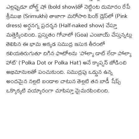
ఎల్లప్పుడూ బోల్డ్ షో (bold show)తో నెట్టింట దుమారం రేపే
శ్రీముఖి (Srimukhi) తాజాగా మరోసారి పింక్ డ్రెస్‌లో (Pink
dress) అర్ధనగ్న ప్రదర్శన (Half-naked show) చేస్తూ
మత్తెక్కించింది. ప్రస్తుతం గోవాలో (Goa) ఎంజాయ్ చేస్తున్నట్లు
తెలిపిన ఈ భామ అక్కడ సముద్ర ఇసుక తీరంలో
కలియతిరుగుతూ దిగిన ఫొటోలను ‘పోల్కా డాట్ లేదా పోల్కా
హాట్’ (‘Polka Dot or Polka Hat’) అనే క్యాప్షన్ జోడించి
అభిమానులతో పంచుకుంది. సముద్రపు ఒడ్డున ఉన్న
అందమైన నల్లటి బండాల చాటున తెల్లటి తన బాడీ షేప్స్
ఒక్కొక్కటి వయ్యారంగా చూపిస్తూ మైమరపించింది.