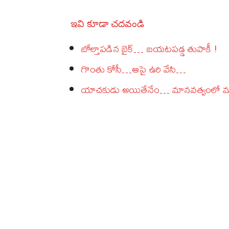
ఇవి కూడా చదవండి
బోల్తాపడిన బైక్‌… బయటపడ్డ తుపాకీ !
గొంతు కోసీ…ఆపై ఉరి వేసి…
యాచకుడు అయితేనేం… మానవత్వంలో మ