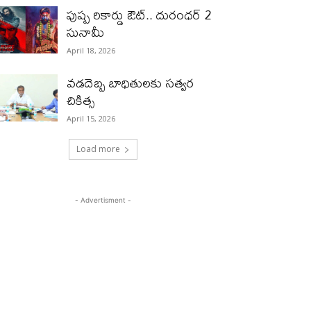
పుష్ప రికార్డు ఔట్‌.. దురంధ‌ర్ 2
సునామీ
April 18, 2026
వడదెబ్బ బాధితులకు సత్వర
చికిత్స
April 15, 2026
Load more
- Advertisment -