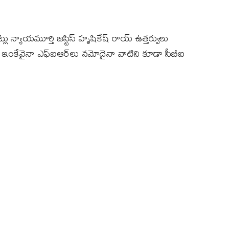
ట్లు న్యాయమూర్తి జస్టిస్ హృషికేష్ రాయ్ ఉత్తర్వులు
 ఇంకేవైనా ఎఫ్ఐఆర్‌లు నమోదైనా వాటిని కూడా సీబీఐ