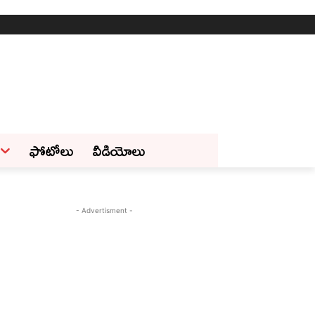
ఫోటోలు
వీడియోలు
- Advertisment -