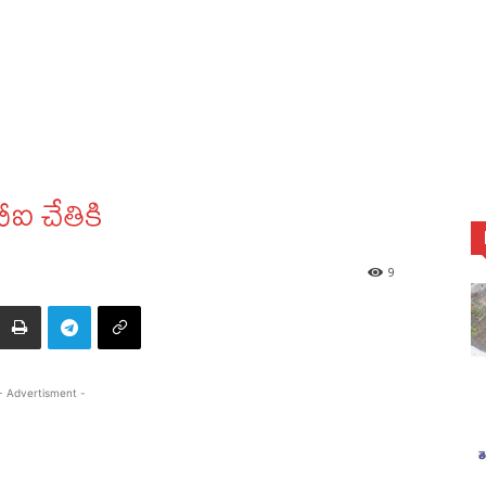
ీఐ చేతికి
9
- Advertisment -