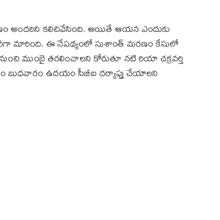
 మరణం అందరిని కలిచివేసింది. అయితే ఆయన ఎందుకు
్టరీగా మారింది. ఈ నేపథ్యంలో సుశాంత్ మరణం కేసులో
ి నుంచి ముంబై తరలించాలని కోరుతూ నటి రియా చక్రవర్తి
ాసనం బుధవారం ఉదయం సీబీఐ దర్యాప్తు చేయాలని