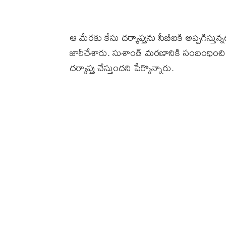
ఆ మేరకు కేసు దర్యాప్తును సీబీఐకి అప్పగిస్తున్న
జారీచేశారు. సుశాంత్ మరణానికి సంబంధించి
దర్యాప్తు చేస్తుందని పేర్కొన్నారు.