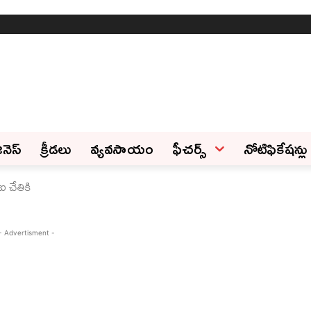
ినెస్‌
క్రీడలు
వ్యవసాయం
ఫీచ‌ర్స్ ‌
నోటిఫికేషన్లు
ఐ చేతికి
- Advertisment -