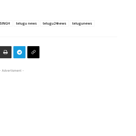
SINGH
telugu news
telugu24news
telugunews
- Advertisment -