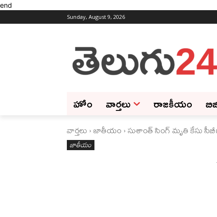
end
Sunday, August 9, 2026
హోం
వార్తలు
రాజకీయం
బిజ
వార్తలు
జాతీయం
సుశాంత్‌ సింగ్‌ మృతి కేసు సీబీ
జాతీయం