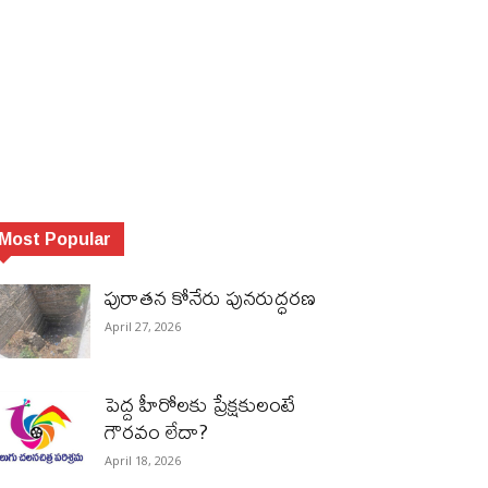
Most Popular
పురాత‌న కోనేరు పున‌రుద్ధ‌ర‌ణ
April 27, 2026
పెద్ద హీరోల‌కు ప్రేక్ష‌కులంటే
గౌర‌వం లేదా?
April 18, 2026