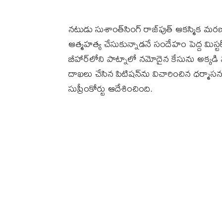
నటుడు సుశాంత్‌సింగ్‌ రాజ్‌పుత్‌ ఆకస్మిక
ఆత్మహత్య చేసుకున్నాడనే సందేహం పెద్ద మిస
బీహార్‌లోని పాట్నాలో నమోదైన కేసును అక్కడ
దాఖలు చేసిన పిటిషన్‌ను విచారించిన ధర్మ
సుప్రీంకోర్టు ఆదేశించింది.