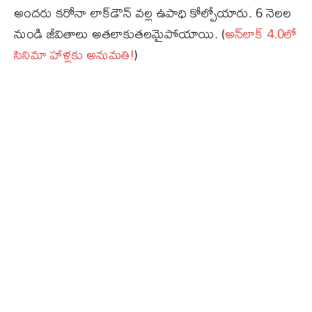
అందరు కరోనా లాక్‌డౌన్‌ వల్ల ఉపాధి కోల్పోయారు. 6 నెలల
నుండి జీవితాలు అతలాకుతలమైపోయాయి. (
అన్‌లాక్‌ 4.0లో
సినిమా హాళ్లకు అనుమతి!
)