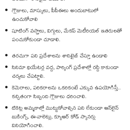
గ్లౌజులు, మాస్కులు, పీపీఈలు అందుబాటులో
ఉంచుకోవాలి
షూటింగ్ వస్త్రాలు, విగ్గులు, మేకప్ మెటీరియల్ ఇతరులతో
పంచుకోకుండా చూడాలి.
తరచుగా పని ప్రదేశాలను శానిటైజ్ చేస్తూ ఉండాలి
సినిమా థియేటర్ల వద్ద, పార్కింగ్ ప్రదేశాల్లో రద్దీ కాకుండా
చర్యలు చేపట్టాలి.
కెమెరాలు, పరికరాలను ఒకరికంటే ఎక్కువ ఉపయోగిస్తే..
కచ్చితంగా సిబ్బంది గ్లౌజులు ధరించాలి.
టికెట్ల అమ్మకాల్లో ముట్టుకోవాల్సిన పని లేకుండా ఆన్‌లైన్
బుకింగ్స్, ఈ-వాలెట్లు, క్యూఆర్‌ కోడ్ స్కానర్లు
వినియోగించాలి.