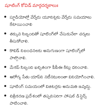
షూటింగ్‌ కోవిడ్‌ మార్గదర్శకాలుః
స్టూడియోల్లో వేర్వేరు యూనిట్లకు వేర్వేరు సమయాలు
కేటాయించాలి
తక్కువ సిబ్బందితో షూటింగ్‌లో చేసుకునేలా చర్యలు
తీసుకోవాలి.
కొవిడ్‌ నిబంధనలకు అనుగుణంగా షూటింగ్స్‌లో
పాల్గొనాలి.
మేకప్ సిబ్బంది ఖచ్చితంగా పీపీఈ కిట్లు ధరించాలి.
ఆరోగ్య సేతు యాప్‌ని నటీనటులంతా వినియోగించాలి.
షూటింగ్ సమయంలో విజిటర్లకు అనుమతి ఇవ్వద్దు.
చిత్రీకరణ ప్రదేశంలో తప్పనిసరిగా సోషల్‌ డిస్టెన్స్‌
పాటించాలి.