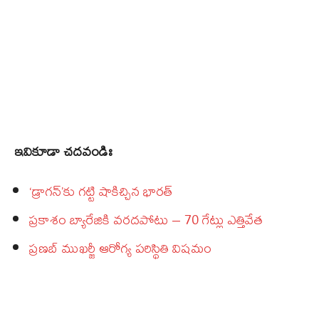
ఇవికూడా చదవండిః
‘డ్రాగన్‌’కు గట్టి షాకిచ్చిన భారత్‌
ప్రకాశం బ్యారేజికి వరదపోటు – 70 గేట్లు ఎత్తివేత
ప్రణబ్‌ ముఖర్జీ ఆరోగ్య పరిస్థితి విషమం