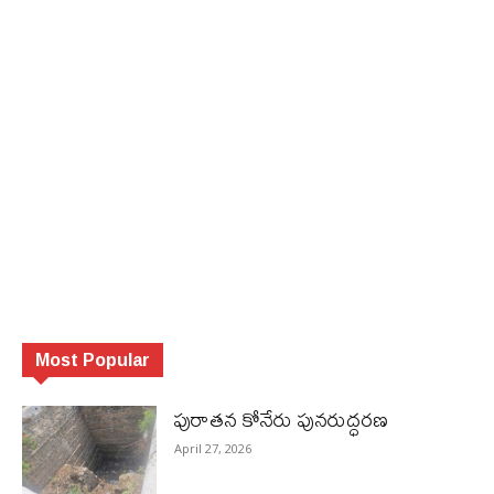
Most Popular
పురాత‌న కోనేరు పున‌రుద్ధ‌ర‌ణ
April 27, 2026