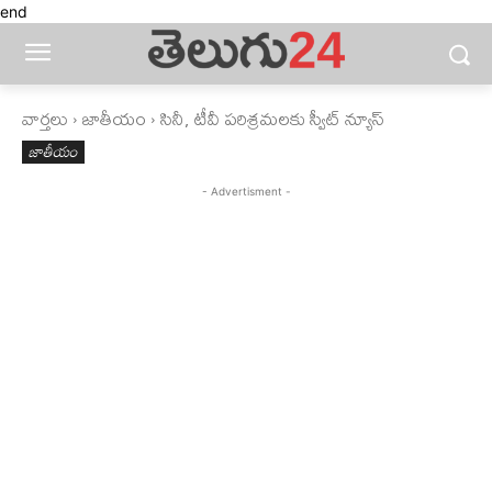
end
వార్తలు
జాతీయం
సినీ, టీవీ పరిశ్రమలకు స్వీట్‌ న్యూస్‌
జాతీయం
- Advertisment -