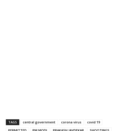
TAGS
central government
corona virus
covid 19
PERMITTED
PM MODI
PRAKASH JAVDEKAR
SHOOTINGS