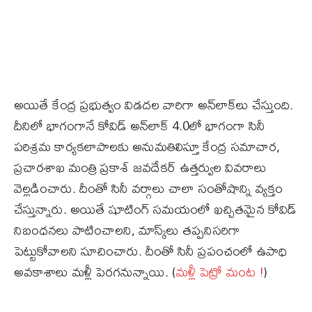
అయితే కేంద్ర ప్రభుత్వం విడదల వారిగా అన్‌లాక్‌లు చేస్తుంది.
దీనిలో భాగంగానే కోవిడ్‌ అన్‌లాక్‌ 4.0లో భాగంగా సినీ
పరిశ్రమ కార్యకలాపాలకు అనుమతిలిస్తూ కేంద్ర సమాచార,
ప్రచారశాఖ మంత్రి ప్రకాశ్‌ జవదేకర్‌ ఉత్తర్వుల వివరాలు
వెల్లడించారు. దీంతో సినీ వర్గాలు చాలా సంతోషాన్ని వ్యక్తం
చేస్తున్నారు. అయితే షూటింగ్‌ సమయంలో ఖచ్చితమైన కోవిడ్‌
నిబంధనలు పాటించాలని, మాస్క్‌లు తప్పనిసరిగా
పెట్టుకోవాలని సూచించారు. దీంతో సినీ ప్రపంచంలో ఉపాధి
అవకాశాలు మళ్లీ పెరగనున్నాయి. (
మళ్లీ పెట్రో మంట !
)