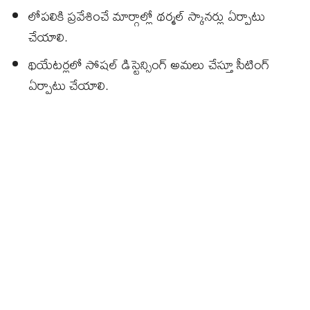
లోపలికి ప్రవేశించే మార్గాల్లో థర్మల్ స్కానర్లు ఏర్పాటు
చేయాలి.
థియేటర్లలో సోషల్ డిస్టెన్సింగ్ అమలు చేస్తూ సీటింగ్
ఏర్పాటు చేయాలి.