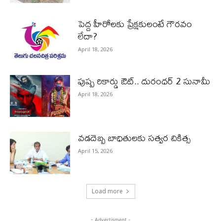
పెద్ద హీరోల‌కు ప్రేక్ష‌కులంటే గౌర‌వం
లేదా?
April 18, 2026
పుష్ప రికార్డు ఔట్‌.. దురంధ‌ర్ 2 సునామీ
April 18, 2026
వడదెబ్బ బాధితులకు సత్వర చికిత్స
April 15, 2026
Load more
- Advertisment -