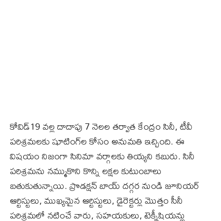
కోవిడ్‌19 వల్ల దాదాపు 7 నెలల తర్వాత కేంద్రం సినీ, టీవీ
పరిశ్రమలకు షూటింగ్‌ల కోసం అనుమతి ఇచ్చింది. ఈ
విషయం నిజంగా సినిమా వర్గాలకు తియ్యని కబురు. సినీ
పరిశ్రమను నమ్ముకొని కొన్ని లక్షల కుటుంబాలు
బతుకుతున్నాయి. ప్రొడక్షన్‌ బాయ్‌ దగ్గర నుండి జూనియర్‌
ఆర్టిస్టులు, ముఖ్యమైన ఆర్టిస్టులు, డైరెక్టర్లు మొత్తం సీనీ
పరిశ్రమలో నటించే వారు, సహయకులు, టెక్నీషియన్లు