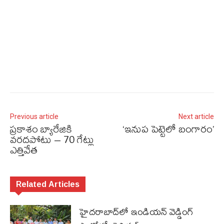
Previous article
Next article
ప్రకాశం బ్యారేజికి
‘ఇనుప పెట్టెలో బంగారం’
వరదపోటు – 70 గేట్లు
ఎత్తివేత
Related Articles
హైదరాబాద్‌లో ఇండియన్ వెడ్డింగ్