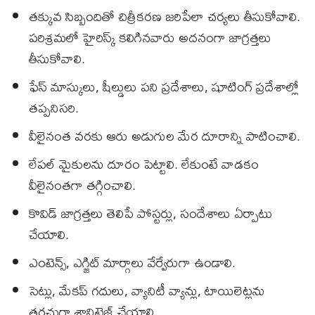
తక్కువ సిబ్బందితో చిత్రీకరణ జరిపేలా చర్యలు తీసుకోవాలి.
పరిశ్రమలో హైరిస్క్ కలిగినవారు అదనంగా జాగ్రత్తలు
తీసుకోవాలి.
ఫేస్ మాస్కులు, షీల్డులు పని ప్రదేశాలు, షూటింగ్ ప్రదేశాల్లో
తప్పనిసరి.
వీలైనంత వరకు ఆరు అడుగుల మేర దూరాన్ని పాటించాలి.
లేపల్ మైకులను దూరం పెట్టాలి. లేకుంటే వాడకం
వీలైనంతగా తగ్గించాలి.
కొవిడ్ జాగ్రత్తలు తెలిపే పోస్టర్లు, సందేశాలు ఏర్పాటు
చేయాలి.
ఎంటెన్స్‌, ఎగ్జిట్‌ మార్గాలు వేర్వేరుగా ఉండాలి.
సెట్లు, మేకప్ గదులు, వ్యానిటీ వ్యాన్లు, టాయిలెట్లను
తరచుగా శానిటైజ్ చేయాలి.