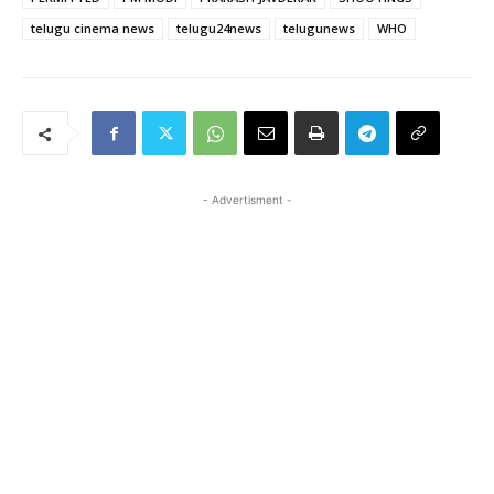
telugu cinema news
telugu24news
telugunews
WHO
- Advertisment -