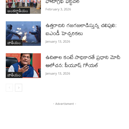
ఫొటోగ్రఫీ ఫెస్టివల్
అంతర్జాతీయం
February 3, 2026
ఉత్తరాదిని గజగజలాడిస్తున్న చలిపులి:
ఐఎండీ హెచ్చరికలు
జాతీయం
January 13, 2026
ఉచితాల కంటే సాధికారతే ప్రధాని మోదీ
ఆలోచన: పీయూష్ గోయల్
జాతీయం
January 13, 2026
- Advertisment -