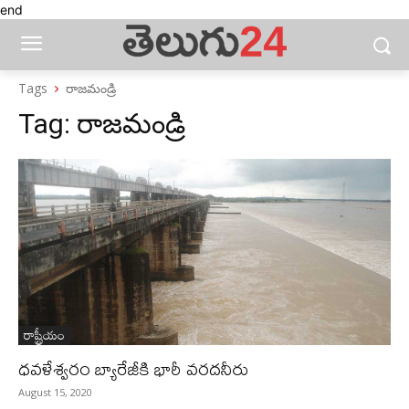
end
Tags
రాజమండ్రి
Tag:
రాజమండ్రి
రాష్ట్రీయం
ధవళేశ్వరం బ్యారేజీకి భారీ వరదనీరు
August 15, 2020