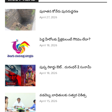
పురాత‌న కోనేరు పున‌రుద్ధ‌ర‌ణ
April 27, 2026
పెద్ద హీరోల‌కు ప్రేక్ష‌కులంటే గౌర‌వం లేదా?
April 18, 2026
పుష్ప రికార్డు ఔట్‌.. దురంధ‌ర్ 2 సునామీ
April 18, 2026
వడదెబ్బ బాధితులకు సత్వర చికిత్స
April 15, 2026