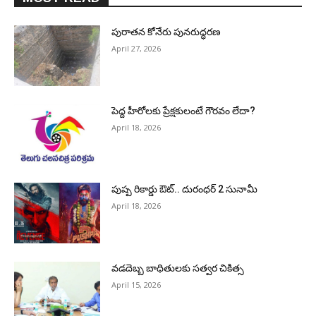
పురాత‌న కోనేరు పున‌రుద్ధ‌ర‌ణ
April 27, 2026
పెద్ద హీరోల‌కు ప్రేక్ష‌కులంటే గౌర‌వం లేదా?
April 18, 2026
పుష్ప రికార్డు ఔట్‌.. దురంధ‌ర్ 2 సునామీ
April 18, 2026
వడదెబ్బ బాధితులకు సత్వర చికిత్స
April 15, 2026