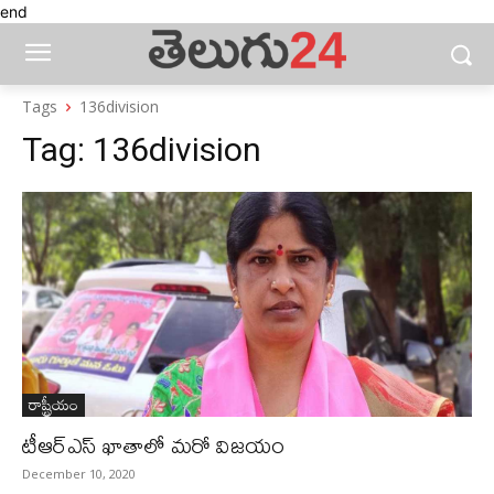
end
Tags
136division
Tag:
136division
రాష్ట్రీయం
టీఆర్ఎస్ ఖాతాలో మరో విజయం
December 10, 2020