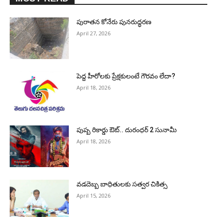
పురాత‌న కోనేరు పున‌రుద్ధ‌ర‌ణ
April 27, 2026
పెద్ద హీరోల‌కు ప్రేక్ష‌కులంటే గౌర‌వం లేదా?
April 18, 2026
పుష్ప రికార్డు ఔట్‌.. దురంధ‌ర్ 2 సునామీ
April 18, 2026
వడదెబ్బ బాధితులకు సత్వర చికిత్స
April 15, 2026