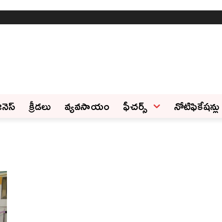
ినెస్‌
క్రీడలు
వ్యవసాయం
ఫీచ‌ర్స్ ‌
నోటిఫికేషన్లు