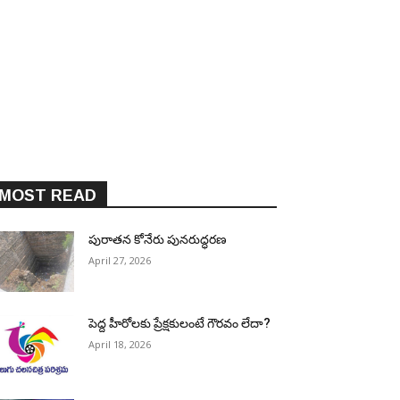
MOST READ
పురాత‌న కోనేరు పున‌రుద్ధ‌ర‌ణ
April 27, 2026
పెద్ద హీరోల‌కు ప్రేక్ష‌కులంటే గౌర‌వం లేదా?
April 18, 2026