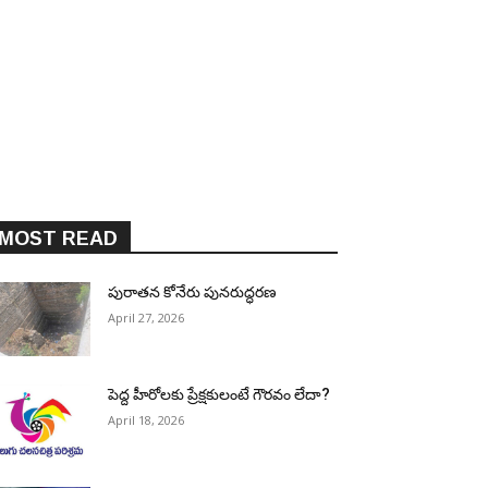
MOST READ
పురాత‌న కోనేరు పున‌రుద్ధ‌ర‌ణ
April 27, 2026
పెద్ద హీరోల‌కు ప్రేక్ష‌కులంటే గౌర‌వం లేదా?
April 18, 2026