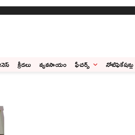
ినెస్‌
క్రీడలు
వ్యవసాయం
ఫీచ‌ర్స్ ‌
నోటిఫికేషన్లు