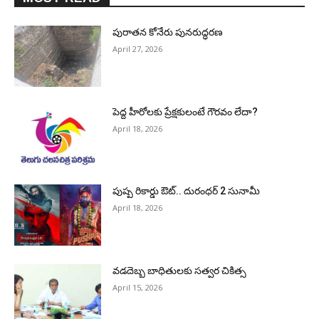
పురాత‌న కోనేరు పున‌రుద్ధ‌ర‌ణ
April 27, 2026
పెద్ద హీరోల‌కు ప్రేక్ష‌కులంటే గౌర‌వం లేదా?
April 18, 2026
పుష్ప రికార్డు ఔట్‌.. దురంధ‌ర్ 2 సునామీ
April 18, 2026
వడదెబ్బ బాధితులకు సత్వర చికిత్స
April 15, 2026