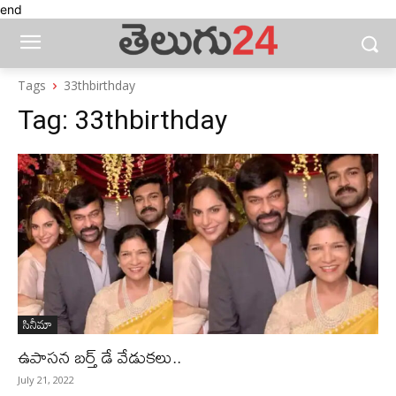
end
Tags
33thbirthday
Tag:
33thbirthday
సినీమా
ఉపాసన బర్త్ డే వేడుకలు..
July 21, 2022