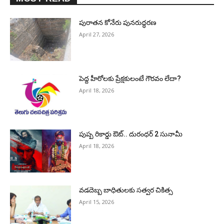
పురాత‌న కోనేరు పున‌రుద్ధ‌ర‌ణ
April 27, 2026
పెద్ద హీరోల‌కు ప్రేక్ష‌కులంటే గౌర‌వం లేదా?
April 18, 2026
పుష్ప రికార్డు ఔట్‌.. దురంధ‌ర్ 2 సునామీ
April 18, 2026
వడదెబ్బ బాధితులకు సత్వర చికిత్స
April 15, 2026