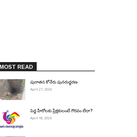
MOST READ
పురాత‌న కోనేరు పున‌రుద్ధ‌ర‌ణ
April 27, 2026
పెద్ద హీరోల‌కు ప్రేక్ష‌కులంటే గౌర‌వం లేదా?
April 18, 2026