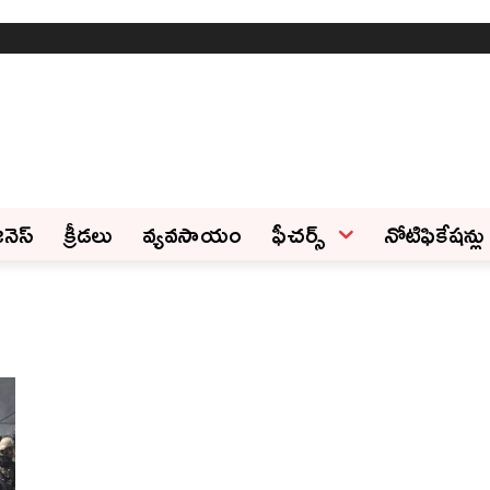
ినెస్‌
క్రీడలు
వ్యవసాయం
ఫీచ‌ర్స్ ‌
నోటిఫికేషన్లు