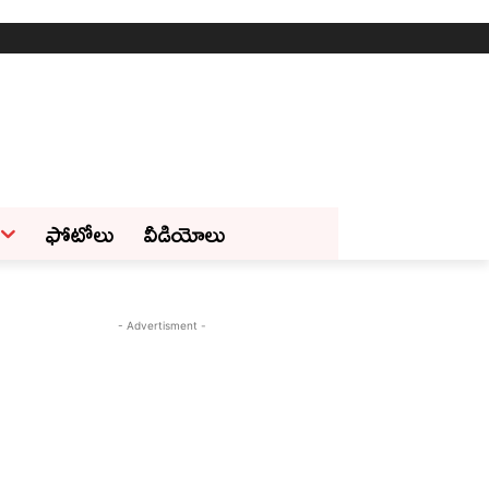
ఫోటోలు
వీడియోలు
- Advertisment -