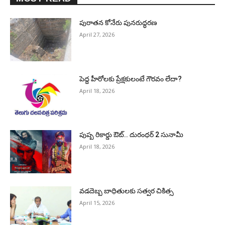
పురాత‌న కోనేరు పున‌రుద్ధ‌ర‌ణ
April 27, 2026
పెద్ద హీరోల‌కు ప్రేక్ష‌కులంటే గౌర‌వం లేదా?
April 18, 2026
పుష్ప రికార్డు ఔట్‌.. దురంధ‌ర్ 2 సునామీ
April 18, 2026
వడదెబ్బ బాధితులకు సత్వర చికిత్స
April 15, 2026