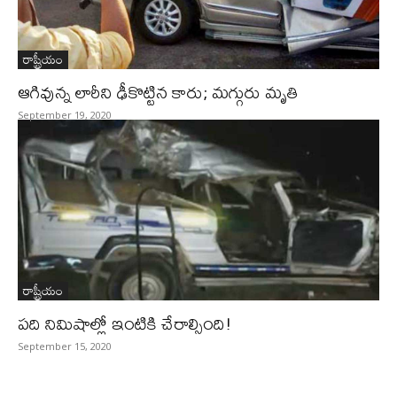
రాష్ట్రీయం
ఆగివున్న లారీని ఢీకొట్టిన కారు; మగ్గురు మృతి
September 19, 2020
రాష్ట్రీయం
పది నిమిషాల్లో ఇంటికి చేరాల్సింది!
September 15, 2020