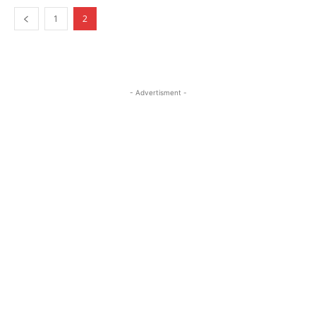
1
2
- Advertisment -