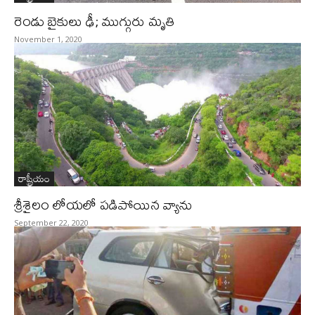
రెండు బైకులు ఢీ; ముగ్గురు మృతి
November 1, 2020
రాష్ట్రీయం
శ్రీశైలం లోయలో పడిపోయిన వ్యాను
September 22, 2020