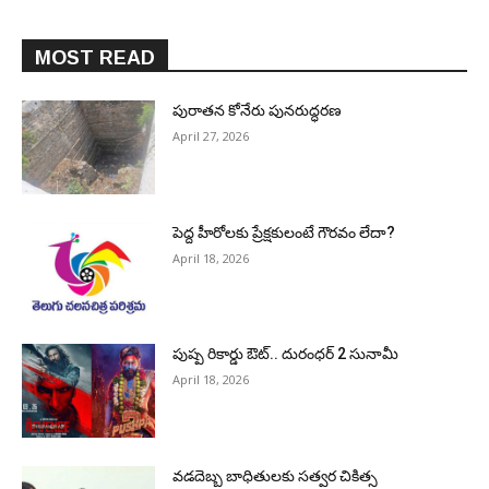
MOST READ
పురాత‌న కోనేరు పున‌రుద్ధ‌ర‌ణ
April 27, 2026
పెద్ద హీరోల‌కు ప్రేక్ష‌కులంటే గౌర‌వం లేదా?
April 18, 2026
పుష్ప రికార్డు ఔట్‌.. దురంధ‌ర్ 2 సునామీ
April 18, 2026
వడదెబ్బ బాధితులకు సత్వర చికిత్స