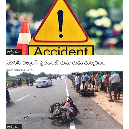
రాష్ట్రీయం
ఏపీసీసీ వర్కింగ్ ప్రెసిడెంట్ కుమారుడు దుర్మరణం
November 4, 2020
రాష్ట్రీయం