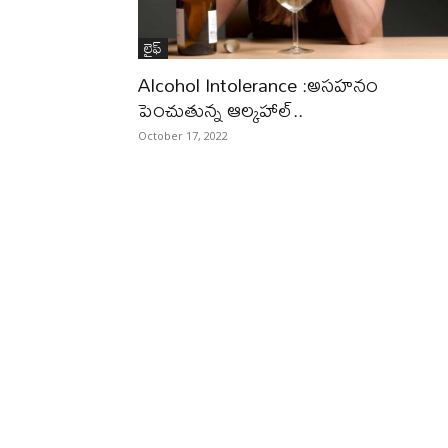
లైఫ్‌
Alcohol Intolerance :అసహనం
పెంచుతున్న ఆల్కహాల్‌..
October 17, 2022