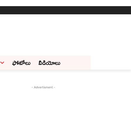
ఫోటోలు
వీడియోలు
- Advertisment -