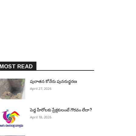
MOST READ
పురాత‌న కోనేరు పున‌రుద్ధ‌ర‌ణ
April 27, 2026
పెద్ద హీరోల‌కు ప్రేక్ష‌కులంటే గౌర‌వం లేదా?
April 18, 2026