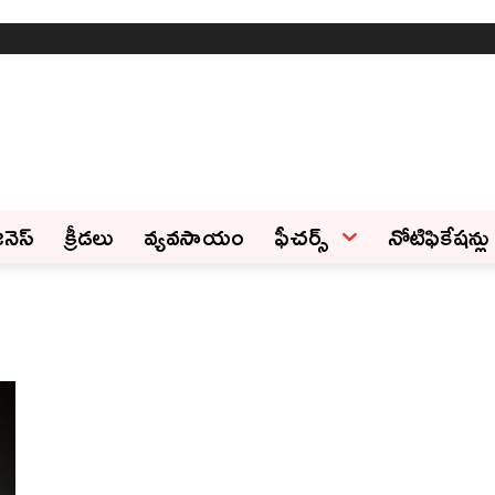
ినెస్‌
క్రీడలు
వ్యవసాయం
ఫీచ‌ర్స్ ‌
నోటిఫికేషన్లు