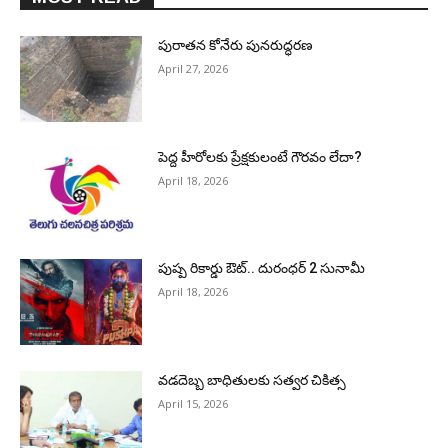
పురాత‌న కోనేరు పున‌రుద్ధ‌ర‌ణ
April 27, 2026
పెద్ద హీరోల‌కు ప్రేక్ష‌కులంటే గౌర‌వం లేదా?
April 18, 2026
పుష్ప రికార్డు ఔట్‌.. దురంధ‌ర్ 2 సునామీ
April 18, 2026
వడదెబ్బ బాధితులకు సత్వర చికిత్స
April 15, 2026