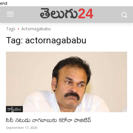
end
Tags
Actornagababu
Tag:
actornagababu
రాష్ట్రీయం
సినీ నటుడు నాగబాబుకు కరోనా పాజిటివ్‌
September 17, 2020