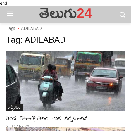
end
Tags
ADILABAD
Tag:
ADILABAD
రాష్ట్రీయం
రెండు రోజుల్లో తెలంగాణకు వర్షసూచన
March 31, 2025