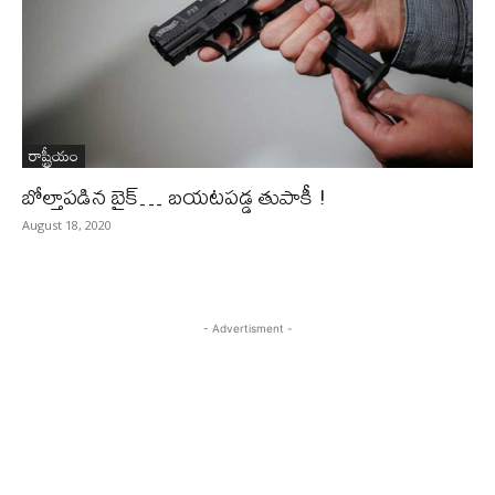
రాష్ట్రీయం
బోల్తాపడిన బైక్‌… బయటపడ్డ తుపాకీ !
August 18, 2020
- Advertisment -