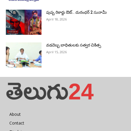
పుష్ప రికార్డు ఔట్‌.. దురంధ‌ర్ 2 సునామీ
April 18, 2026
వడదెబ్బ బాధితులకు సత్వర చికిత్స
April 15, 2026
About
Contact