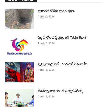
పురాత‌న కోనేరు పున‌రుద్ధ‌ర‌ణ
April 27, 2026
పెద్ద హీరోల‌కు ప్రేక్ష‌కులంటే గౌర‌వం లేదా?
April 18, 2026
పుష్ప రికార్డు ఔట్‌.. దురంధ‌ర్ 2 సునామీ
April 18, 2026
వడదెబ్బ బాధితులకు సత్వర చికిత్స
April 15, 2026