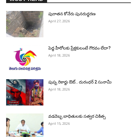
పురాత‌న కోనేరు పున‌రుద్ధ‌ర‌ణ
April 27, 2026
పెద్ద హీరోల‌కు ప్రేక్ష‌కులంటే గౌర‌వం లేదా?
April 18, 2026
పుష్ప రికార్డు ఔట్‌.. దురంధ‌ర్ 2 సునామీ
April 18, 2026
వడదెబ్బ బాధితులకు సత్వర చికిత్స
April 15, 2026