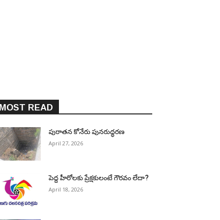
MOST READ
పురాత‌న కోనేరు పున‌రుద్ధ‌ర‌ణ
April 27, 2026
పెద్ద హీరోల‌కు ప్రేక్ష‌కులంటే గౌర‌వం లేదా?
April 18, 2026