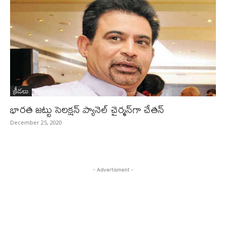
క్రీడలు
భారత జట్టు సెలక్షన్ ప్యానెల్ చైర్మన్‌గా చేతన్‌
December 25, 2020
- Advertisment -