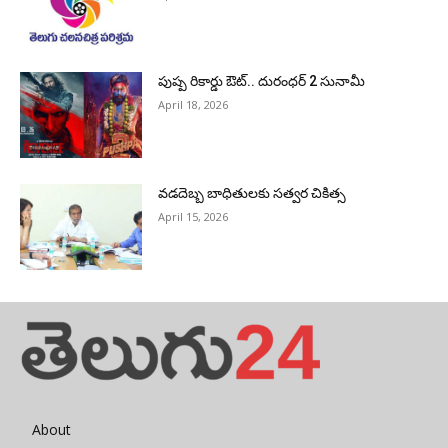
పుష్ప రికార్డు ఔట్‌.. దురంధ‌ర్ 2 సునామీ
April 18, 2026
వడదెబ్బ బాధితులకు సత్వర చికిత్స
April 15, 2026
About