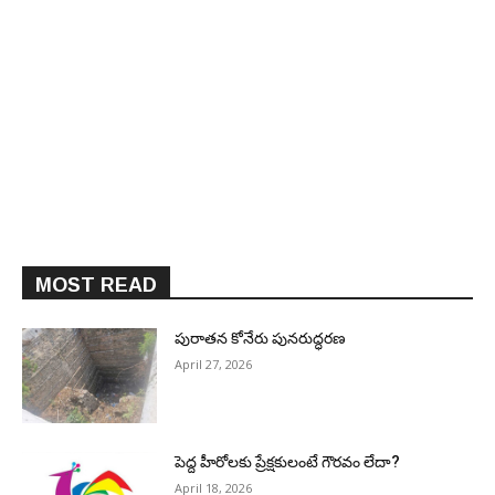
MOST READ
పురాత‌న కోనేరు పున‌రుద్ధ‌ర‌ణ
April 27, 2026
పెద్ద హీరోల‌కు ప్రేక్ష‌కులంటే గౌర‌వం లేదా?
April 18, 2026