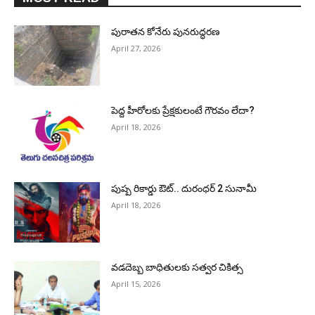
పురాత‌న కోనేరు పున‌రుద్ధ‌ర‌ణ
April 27, 2026
పెద్ద హీరోల‌కు ప్రేక్ష‌కులంటే గౌర‌వం లేదా?
April 18, 2026
పుష్ప రికార్డు ఔట్‌.. దురంధ‌ర్ 2 సునామీ
April 18, 2026
వడదెబ్బ బాధితులకు సత్వర చికిత్స
April 15, 2026